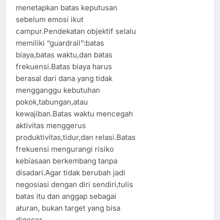
menetapkan batas keputusan
sebelum emosi ikut
campur.Pendekatan objektif selalu
memiliki “guardrail”:batas
biaya,batas waktu,dan batas
frekuensi.Batas biaya harus
berasal dari dana yang tidak
mengganggu kebutuhan
pokok,tabungan,atau
kewajiban.Batas waktu mencegah
aktivitas menggerus
produktivitas,tidur,dan relasi.Batas
frekuensi mengurangi risiko
kebiasaan berkembang tanpa
disadari.Agar tidak berubah jadi
negosiasi dengan diri sendiri,tulis
batas itu dan anggap sebagai
aturan, bukan target yang bisa
digeser.