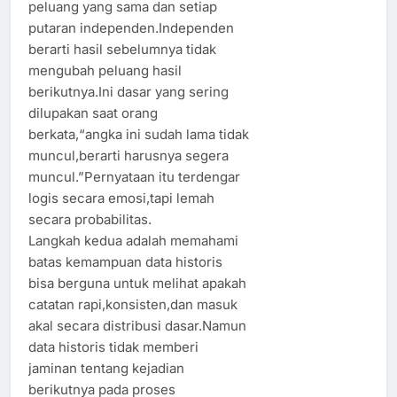
peluang yang sama dan setiap
putaran independen.Independen
berarti hasil sebelumnya tidak
mengubah peluang hasil
berikutnya.Ini dasar yang sering
dilupakan saat orang
berkata,“angka ini sudah lama tidak
muncul,berarti harusnya segera
muncul.”Pernyataan itu terdengar
logis secara emosi,tapi lemah
secara probabilitas.
Langkah kedua adalah memahami
batas kemampuan data historis
bisa berguna untuk melihat apakah
catatan rapi,konsisten,dan masuk
akal secara distribusi dasar.Namun
data historis tidak memberi
jaminan tentang kejadian
berikutnya pada proses