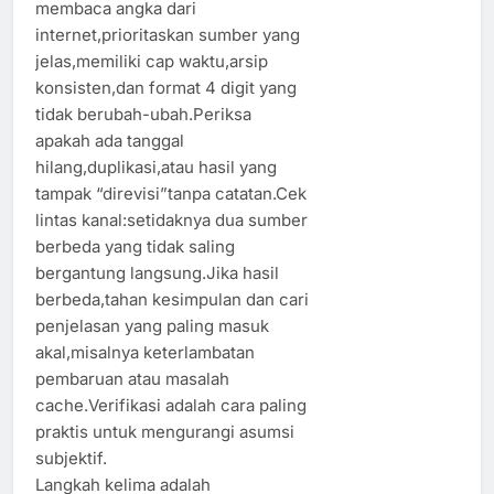
membaca angka dari
internet,prioritaskan sumber yang
jelas,memiliki cap waktu,arsip
konsisten,dan format 4 digit yang
tidak berubah-ubah.Periksa
apakah ada tanggal
hilang,duplikasi,atau hasil yang
tampak “direvisi”tanpa catatan.Cek
lintas kanal:setidaknya dua sumber
berbeda yang tidak saling
bergantung langsung.Jika hasil
berbeda,tahan kesimpulan dan cari
penjelasan yang paling masuk
akal,misalnya keterlambatan
pembaruan atau masalah
cache.Verifikasi adalah cara paling
praktis untuk mengurangi asumsi
subjektif.
Langkah kelima adalah