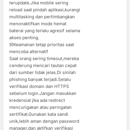
terupdate.Jika mobile sering
reload saat pindah aplikasi,kurangi
multitasking dan pertimbangkan
menonaktifkan mode hemat
baterai yang terlalu agresif selama
akses penting.
9)Keamanan tetap prioritas saat
mencoba alternatif
Saat orang sering timeout,mereka
cenderung mencari tautan cepat
dari sumber tidak jelas.Di sinilah
phishing banyak terjadi.Selalu
verifikasi domain dan HTTPS
sebelum login.Jangan masukkan
kredensial jika ada redirect
mencurigakan atau peringatan
sertifikat.Gunakan kata sandi
unik,lebih aman dengan password
manager,dan aktifkan verifikasi