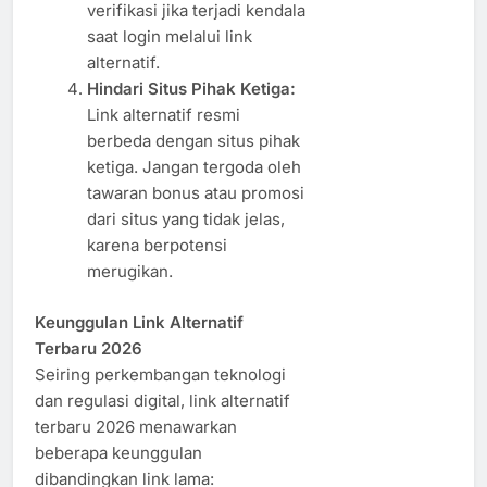
verifikasi jika terjadi kendala
saat login melalui link
alternatif.
Hindari Situs Pihak Ketiga:
Link alternatif resmi
berbeda dengan situs pihak
ketiga. Jangan tergoda oleh
tawaran bonus atau promosi
dari situs yang tidak jelas,
karena berpotensi
merugikan.
Keunggulan Link Alternatif
Terbaru 2026
Seiring perkembangan teknologi
dan regulasi digital, link alternatif
terbaru 2026 menawarkan
beberapa keunggulan
dibandingkan link lama: