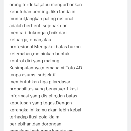
orang terdekat,atau mengorbankan
kebutuhan penting.Jika tanda ini
muncul,langkah paling rasional
adalah berhenti sejenak dan
mencari dukungan,baik dari
keluarga,teman,atau
profesional.Mengakui batas bukan
kelemahan,melainkan bentuk
kontrol diri yang matang.
Kesimpulannya,memahami Toto 4D
tanpa asumsi subjektif
membutuhkan tiga pilar:dasar
probabilitas yang benar,verifikasi
informasi yang disiplin,dan batas
keputusan yang tegas.Dengan
kerangka ini,kamu akan lebih kebal
terhadap ilusi pola,klaim
berlebihan,dan dorongan
emosional,sehingga keputusan