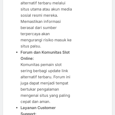
alternatif terbaru melalui
situs utama atau akun media
sosial resmi mereka.
Memastikan informasi
berasal dari sumber
terpercaya akan
mengurangi risiko masuk ke
situs palsu.
Forum dan Komunitas Slot
Online:
Komunitas pemain slot
sering berbagi update link
alternatif terbaru. Forum ini
juga dapat menjadi tempat
bertukar pengalaman
mengenai situs yang paling
cepat dan aman.
Layanan Customer
Support: