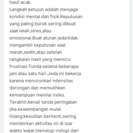
hasil acak.
Langkah ketujuh adalah menjaga
kondisi mental dan fisik.Keputusan
yang paling buruk sering dibuat
saat lelah,stres,atau
emosional.Buat aturan jeda:tidak
mengambil keputusan saat
marah,sedih,atau setelah
rangkaian hasil yang memicu
frustrasi.Tunda selama beberapa
jam atau satu hari.Jeda ini bekerja
karena menurunkan intensitas
dorongan dan memulihkan
kemampuan menilai risiko.
Terakhir,kenali tanda peringatan
jika keseimbangan mulai
hilang:kesulitan berhenti,sering
memikirkan aktivitas ini di luar
waktu wajar,menutup-nutupi dari