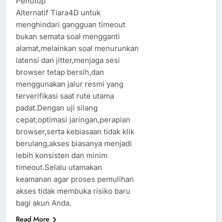
Penutup
Alternatif Tiara4D untuk
menghindari gangguan timeout
bukan semata soal mengganti
alamat,melainkan soal menurunkan
latensi dan jitter,menjaga sesi
browser tetap bersih,dan
menggunakan jalur resmi yang
terverifikasi saat rute utama
padat.Dengan uji silang
cepat,optimasi jaringan,perapian
browser,serta kebiasaan tidak klik
berulang,akses biasanya menjadi
lebih konsisten dan minim
timeout.Selalu utamakan
keamanan agar proses pemulihan
akses tidak membuka risiko baru
bagi akun Anda.
Read More