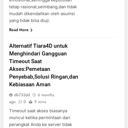
tetap rasional,seimbang,dan tidak
mudah dikendalikan oleh asumsi
yang tidak bisa diuji.
Read More
Alternatif Tiara4D untuk
Menghindari Gangguan
Timeout Saat
Akses:Pemetaan
Penyebab,Solusi Ringan,dan
Kebiasaan Aman
db733dd
6 months
ago
0
9 mins
Timeout saat akses biasanya
muncul ketika permintaan dari
perangkat Anda ke server tidak