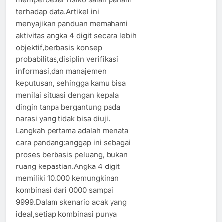
terhadap data.Artikel ini
menyajikan panduan memahami
aktivitas angka 4 digit secara lebih
objektif,berbasis konsep
probabilitas,disiplin verifikasi
informasi,dan manajemen
keputusan, sehingga kamu bisa
menilai situasi dengan kepala
dingin tanpa bergantung pada
narasi yang tidak bisa diuji.
Langkah pertama adalah menata
cara pandang:anggap ini sebagai
proses berbasis peluang, bukan
ruang kepastian.Angka 4 digit
memiliki 10.000 kemungkinan
kombinasi dari 0000 sampai
9999.Dalam skenario acak yang
ideal,setiap kombinasi punya