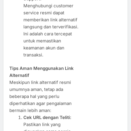
Menghubungi customer
service resmi dapat
memberikan link alternatif
langsung dan terverifikasi.
Ini adalah cara tercepat
untuk memastikan
keamanan akun dan
transaksi.
Tips Aman Menggunakan Link
Alternatif
Meskipun link alternatif resmi
umumnya aman, tetap ada
beberapa hal yang perlu
diperhatikan agar pengalaman
bermain lebih aman:
Cek URL dengan Teliti:
Pastikan link yang