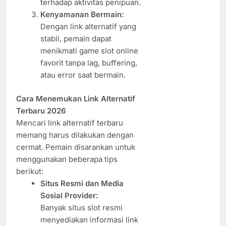
terhadap aktivitas penipuan.
Kenyamanan Bermain:
Dengan link alternatif yang
stabil, pemain dapat
menikmati game slot online
favorit tanpa lag, buffering,
atau error saat bermain.
Cara Menemukan Link Alternatif
Terbaru 2026
Mencari link alternatif terbaru
memang harus dilakukan dengan
cermat. Pemain disarankan untuk
menggunakan beberapa tips
berikut:
Situs Resmi dan Media
Sosial Provider:
Banyak situs slot resmi
menyediakan informasi link