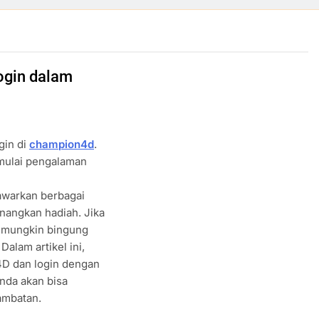
ogin dalam
gin di
champion4d
.
emulai pengalaman
awarkan berbagai
angkan hadiah. Jika
a mungkin bingung
alam artikel ini,
4D dan login dengan
nda akan bisa
ambatan.