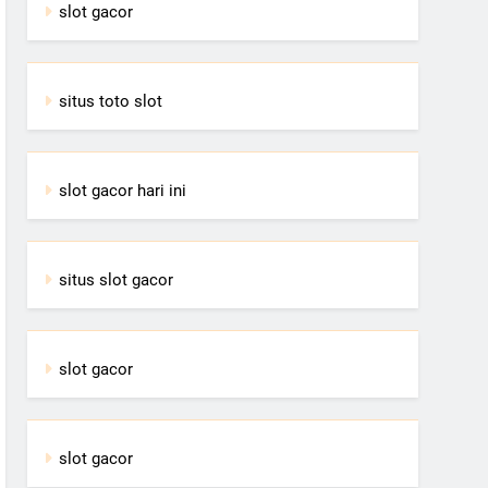
slot gacor
situs toto slot
slot gacor hari ini
situs slot gacor
slot gacor
slot gacor