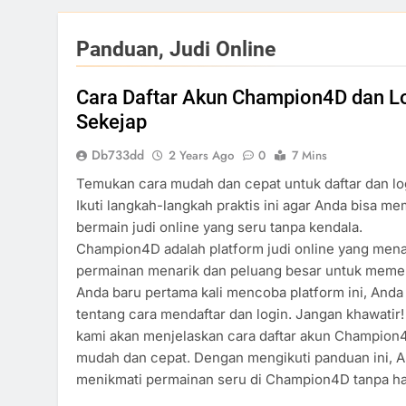
Panduan, Judi Online
Cara Daftar Akun Champion4D dan L
Sekejap
Db733dd
2 Years Ago
0
7 Mins
Temukan cara mudah dan cepat untuk daftar dan lo
Ikuti langkah-langkah praktis ini agar Anda bisa m
bermain judi online yang seru tanpa kendala.
Champion4D adalah platform judi online yang men
permainan menarik dan peluang besar untuk memen
Anda baru pertama kali mencoba platform ini, And
tentang cara mendaftar dan login. Jangan khawatir! D
kami akan menjelaskan cara daftar akun Champion
mudah dan cepat. Dengan mengikuti panduan ini, A
menikmati permainan seru di Champion4D tanpa h