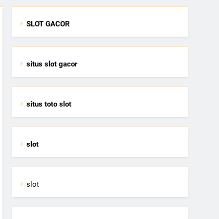
SLOT GACOR
situs slot gacor
situs toto slot
slot
slot