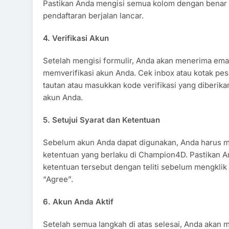
Pastikan Anda mengisi semua kolom dengan benar 
pendaftaran berjalan lancar.
4.
Verifikasi Akun
Setelah mengisi formulir, Anda akan menerima ema
memverifikasi akun Anda. Cek inbox atau kotak pes
tautan atau masukkan kode verifikasi yang diberik
akun Anda.
5.
Setujui Syarat dan Ketentuan
Sebelum akun Anda dapat digunakan, Anda harus m
ketentuan yang berlaku di Champion4D. Pastikan
ketentuan tersebut dengan teliti sebelum mengklik
“Agree”.
6.
Akun Anda Aktif
Setelah semua langkah di atas selesai, Anda akan 