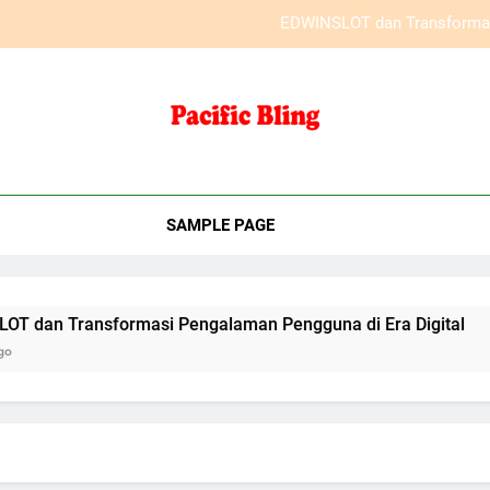
EDWINSLOT dan Transformasi
LEBAH4D dan Transformas
KAYA787 dan Transformas
ific Bling
Cara Mengatasi Kendala Passw
Mewah Dan Aksesori Elegan Untuk Penampilan Glamor Dari Pacif
EDWINSLOT dan Transformasi
SAMPLE PAGE
LEBAH4D dan Transformas
KAYA787 dan Transformas
ransformasi Pengalaman Pengguna di Era Digital
LEBA
3 Wee