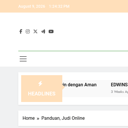
Skip
August 9, 2026
1:24:33 PM
to
content
Pac
Perhiasan 
ord pada LEBAH4D Login dengan Aman
EDWINSLOT dan T
3 Weeks Ago
HEADLINES
Home
Panduan, Judi Online