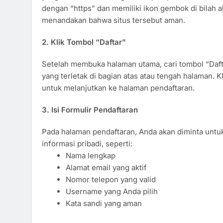
dengan “https” dan memiliki ikon gembok di bilah a
menandakan bahwa situs tersebut aman.
2.
Klik Tombol “Daftar”
Setelah membuka halaman utama, cari tombol “Daft
yang terletak di bagian atas atau tengah halaman. K
untuk melanjutkan ke halaman pendaftaran.
3.
Isi Formulir Pendaftaran
Pada halaman pendaftaran, Anda akan diminta untu
informasi pribadi, seperti:
Nama lengkap
Alamat email yang aktif
Nomor telepon yang valid
Username yang Anda pilih
Kata sandi yang aman