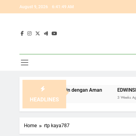
Skip
August 9, 2026
6:41:50 AM
to
content
Pac
Perhiasan 
 pada LEBAH4D Login dengan Aman
EDWINSLOT dan Tran
3 Weeks Ago
HEADLINES
Home
rtp kaya787