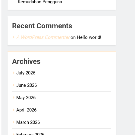
Kemudahan Pengguna
Recent Comments
A WordPress Commenter
on
Hello world!
Archives
July 2026
June 2026
May 2026
April 2026
March 2026
February 2026