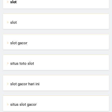
slot
slot
slot gacor
situs toto slot
slot gacor hari ini
situs slot gacor