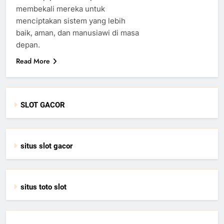
membekali mereka untuk
menciptakan sistem yang lebih
baik, aman, dan manusiawi di masa
depan.
Read More
SLOT GACOR
situs slot gacor
situs toto slot