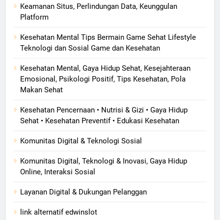
Keamanan Situs, Perlindungan Data, Keunggulan
Platform
Kesehatan Mental Tips Bermain Game Sehat Lifestyle
Teknologi dan Sosial Game dan Kesehatan
Kesehatan Mental, Gaya Hidup Sehat, Kesejahteraan
Emosional, Psikologi Positif, Tips Kesehatan, Pola
Makan Sehat
Kesehatan Pencernaan • Nutrisi & Gizi • Gaya Hidup
Sehat • Kesehatan Preventif • Edukasi Kesehatan
Komunitas Digital & Teknologi Sosial
Komunitas Digital, Teknologi & Inovasi, Gaya Hidup
Online, Interaksi Sosial
Layanan Digital & Dukungan Pelanggan
link alternatif edwinslot