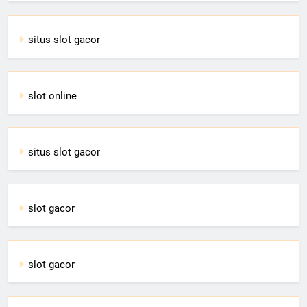
situs slot gacor
slot online
situs slot gacor
slot gacor
slot gacor