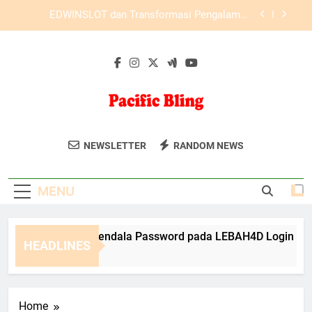
Skip
LEBAH4D dan Transformasi Pengalaman
to
Pengguna di Era Digital
content
KAYA787 dan Transformasi Pengalaman
Pengguna di Era Digital
Cara Mengatasi Kendala Password pada
LEBAH4D Login dengan Aman
EDWINSLOT dan Transformasi Pengalaman
Pengguna di Era Digital
Pacific Bling
Perhiasan Mewah Dan Aksesori Elegan
LEBAH4D dan Transformasi Pengalaman
NEWSLETTER
RANDOM NEWS
Pengguna di Era Digital
Untuk Penampilan Glamor Dari Pacific
KAYA787 dan Transformasi Pengalaman
Bling. Koleksi Eksklusif Untuk Anda.
Pengguna di Era Digital
MENU
ara Mengatasi Kendala Password pada LEBAH4D Login deng
HEADLINES
Weeks Ago
Home