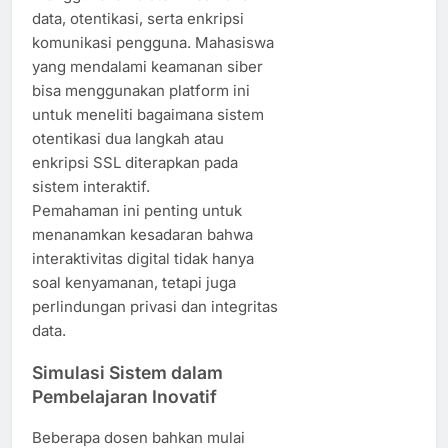
data, otentikasi, serta enkripsi
komunikasi pengguna. Mahasiswa
yang mendalami keamanan siber
bisa menggunakan platform ini
untuk meneliti bagaimana sistem
otentikasi dua langkah atau
enkripsi SSL diterapkan pada
sistem interaktif.
Pemahaman ini penting untuk
menanamkan kesadaran bahwa
interaktivitas digital tidak hanya
soal kenyamanan, tetapi juga
perlindungan privasi dan integritas
data.
Simulasi Sistem dalam
Pembelajaran Inovatif
Beberapa dosen bahkan mulai