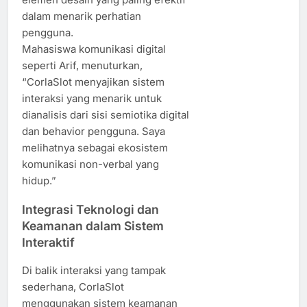
dalam menarik perhatian
pengguna.
Mahasiswa komunikasi digital
seperti Arif, menuturkan,
“CorlaSlot menyajikan sistem
interaksi yang menarik untuk
dianalisis dari sisi semiotika digital
dan behavior pengguna. Saya
melihatnya sebagai ekosistem
komunikasi non-verbal yang
hidup.”
Integrasi Teknologi dan
Keamanan dalam Sistem
Interaktif
Di balik interaksi yang tampak
sederhana, CorlaSlot
menggunakan sistem keamanan