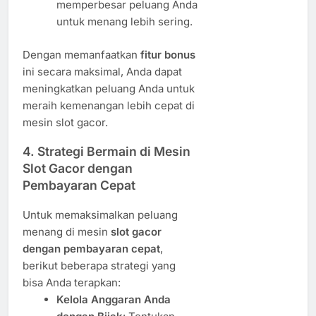
memperbesar peluang Anda
untuk menang lebih sering.
Dengan memanfaatkan
fitur bonus
ini secara maksimal, Anda dapat
meningkatkan peluang Anda untuk
meraih kemenangan lebih cepat di
mesin slot gacor.
4.
Strategi Bermain di Mesin
Slot Gacor dengan
Pembayaran Cepat
Untuk memaksimalkan peluang
menang di mesin
slot gacor
dengan pembayaran cepat
,
berikut beberapa strategi yang
bisa Anda terapkan:
Kelola Anggaran Anda