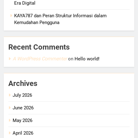
Era Digital
KAYA787 dan Peran Struktur Informasi dalam
Kemudahan Pengguna
Recent Comments
A WordPress Commenter
on
Hello world!
Archives
July 2026
June 2026
May 2026
April 2026