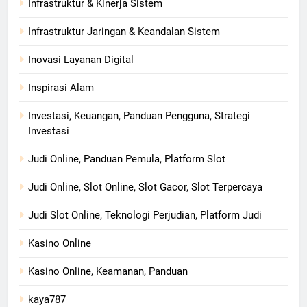
Infrastruktur & Kinerja Sistem
Infrastruktur Jaringan & Keandalan Sistem
Inovasi Layanan Digital
Inspirasi Alam
Investasi, Keuangan, Panduan Pengguna, Strategi
Investasi
Judi Online, Panduan Pemula, Platform Slot
Judi Online, Slot Online, Slot Gacor, Slot Terpercaya
Judi Slot Online, Teknologi Perjudian, Platform Judi
Kasino Online
Kasino Online, Keamanan, Panduan
kaya787