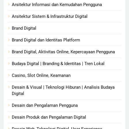
Arsitektur Informasi dan Kemudahan Pengguna
Arsitektur Sistem & Infrastruktur Digital
Brand Digital
Brand Digital dan Identitas Platform
Brand Digital, Aktivitas Online, Kepercayaan Pengguna
Budaya Digital | Branding & Identitas | Tren Lokal
Casino, Slot Online, Keamanan
Desain & Visual | Teknologi Hiburan | Analisis Budaya
Digital
Desain dan Pengalaman Pengguna
Desain Produk dan Pengalaman Digital