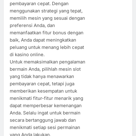
pembayaran cepat. Dengan
menggunakan strategi yang tepat,
memilih mesin yang sesuai dengan
preferensi Anda, dan
memanfaatkan fitur bonus dengan
baik, Anda dapat meningkatkan
peluang untuk menang lebih cepat
di kasino online.
Untuk memaksimalkan pengalaman
bermain Anda, pilihlah mesin slot
yang tidak hanya menawarkan
pembayaran cepat, tetapi juga
memberikan kesempatan untuk
menikmati fitur-fitur menarik yang
dapat memperbesar kemenangan
Anda. Selalu ingat untuk bermain
secara bertanggung jawab dan
menikmati setiap sesi permainan
yang Anda lakukan.