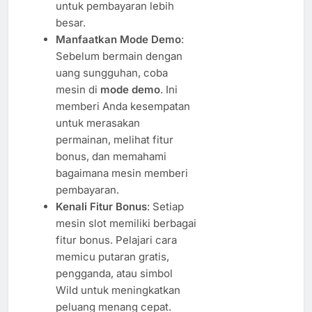
untuk pembayaran lebih
besar.
Manfaatkan Mode Demo
:
Sebelum bermain dengan
uang sungguhan, coba
mesin di
mode demo
. Ini
memberi Anda kesempatan
untuk merasakan
permainan, melihat fitur
bonus, dan memahami
bagaimana mesin memberi
pembayaran.
Kenali Fitur Bonus
: Setiap
mesin slot memiliki berbagai
fitur bonus. Pelajari cara
memicu putaran gratis,
pengganda, atau simbol
Wild untuk meningkatkan
peluang menang cepat.