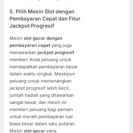
5.
Pilih Mesin Slot dengan
Pembayaran Cepat dan Fitur
Jackpot Progresif
Mesin
slot gacor dengan
pembayaran cepat
yang juga
menawarkan
jackpot progresif
memberi Anda peluang untuk
mendapatkan pembayaran besar
dalam waktu singkat. Meskipun
peluang untuk memenangkan
jackpot progresif lebih kecil,
jumlah hadiah yang ditawarkan
sangat besar, dan mesin ini
memberi peluang bagi pemain
untuk meraih pembayaran luar
biasa besar dalam satu putaran.
Mesin
slot gacor
yang