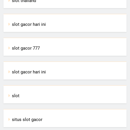
slot thailand
slot gacor hari ini
slot gacor 777
slot gacor hari ini
slot
situs slot gacor