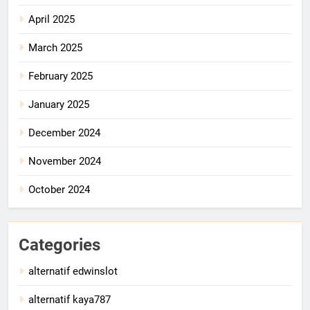
April 2025
March 2025
February 2025
January 2025
December 2024
November 2024
October 2024
Categories
alternatif edwinslot
alternatif kaya787