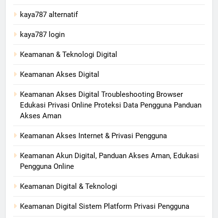
kaya787 alternatif
kaya787 login
Keamanan & Teknologi Digital
Keamanan Akses Digital
Keamanan Akses Digital Troubleshooting Browser
Edukasi Privasi Online Proteksi Data Pengguna Panduan
Akses Aman
Keamanan Akses Internet & Privasi Pengguna
Keamanan Akun Digital, Panduan Akses Aman, Edukasi
Pengguna Online
Keamanan Digital & Teknologi
Keamanan Digital Sistem Platform Privasi Pengguna