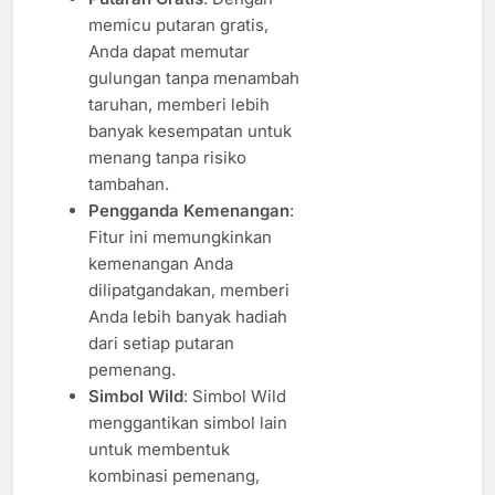
memicu putaran gratis,
Anda dapat memutar
gulungan tanpa menambah
taruhan, memberi lebih
banyak kesempatan untuk
menang tanpa risiko
tambahan.
Pengganda Kemenangan
:
Fitur ini memungkinkan
kemenangan Anda
dilipatgandakan, memberi
Anda lebih banyak hadiah
dari setiap putaran
pemenang.
Simbol Wild
: Simbol Wild
menggantikan simbol lain
untuk membentuk
kombinasi pemenang,