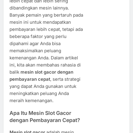
lebih cepat dan lebih sering
dibandingkan mesin lainnya.
Banyak pemain yang bertaruh pada
mesin ini untuk mendapatkan
pembayaran lebih cepat, tetapi ada
beberapa faktor yang perlu
dipahami agar Anda bisa
memaksimalkan peluang
kemenangan Anda. Dalam artikel
ini, kita akan membahas rahasia di
balik
mesin slot gacor dengan
pembayaran cepat
, serta strategi
yang dapat Anda gunakan untuk
meningkatkan peluang Anda
meraih kemenangan.
Apa Itu Mesin Slot Gacor
dengan Pembayaran Cepat?
Mesin slot gacor
adalah mesin