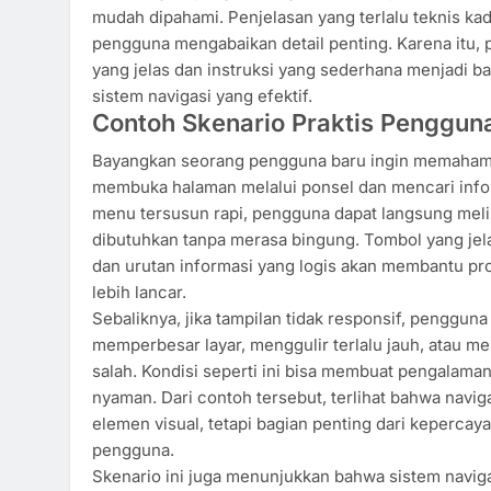
mudah dipahami. Penjelasan yang terlalu teknis k
pengguna mengabaikan detail penting. Karena itu,
yang jelas dan instruksi yang sederhana menjadi ba
sistem navigasi yang efektif.
Contoh Skenario Praktis Penggun
Bayangkan seorang pengguna baru ingin memaham
membuka halaman melalui ponsel dan mencari info
menu tersusun rapi, pengguna dapat langsung meli
dibutuhkan tanpa merasa bingung. Tombol yang jela
dan urutan informasi yang logis akan membantu pro
lebih lancar.
Sebaliknya, jika tampilan tidak responsif, penggun
memperbesar layar, menggulir terlalu jauh, atau m
salah. Kondisi seperti ini bisa membuat pengalama
nyaman. Dari contoh tersebut, terlihat bahwa navig
elemen visual, tetapi bagian penting dari keperca
pengguna.
Skenario ini juga menunjukkan bahwa sistem naviga