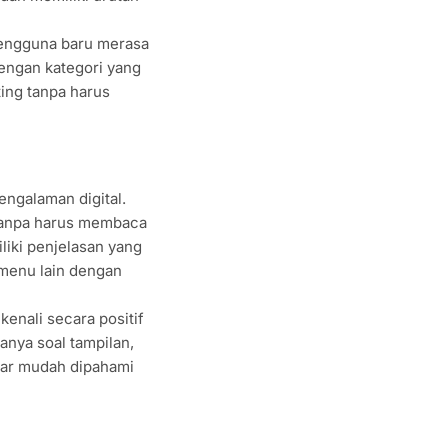
pengguna baru merasa
engan kategori yang
ng tanpa harus
engalaman digital.
tanpa harus membaca
iliki penjelasan yang
 menu lain dengan
enali secara positif
hanya soal tampilan,
agar mudah dipahami