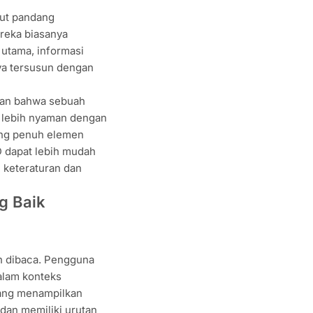
dut pandang
reka biasanya
utama, informasi
nya tersusun dengan
san bahwa sebuah
g lebih nyaman dengan
ang penuh elemen
D dapat lebih mudah
 keteraturan dan
g Baik
h dibaca. Pengguna
alam konteks
yang menampilkan
 dan memiliki urutan