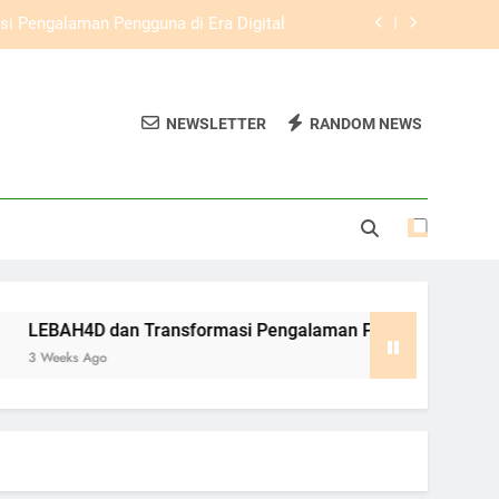
 Pengalaman Pengguna di Era Digital
i Pengalaman Pengguna di Era Digital
i Pengalaman Pengguna di Era Digital
NEWSLETTER
RANDOM NEWS
ord pada LEBAH4D Login dengan Aman
ic Bling. Koleksi Eksklusif Untuk Anda.
 Pengalaman Pengguna di Era Digital
i Pengalaman Pengguna di Era Digital
i Pengalaman Pengguna di Era Digital
dan Transformasi Pengalaman Pengguna di Era Digital
o