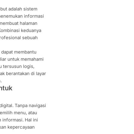
but adalah sistem
menemukan informasi
f membuat halaman
 Kombinasi keduanya
rofesional sebuah
k dapat membantu
liar untuk memahami
u tersusun logis,
ak berantakan di layar
.
ntuk
igital. Tanpa navigasi
emilih menu, atau
nformasi. Hal ini
kan kepercayaan