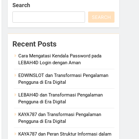
Search
SEARCH
Recent Posts
Cara Mengatasi Kendala Password pada
LEBAH4D Login dengan Aman
EDWINSLOT dan Transformasi Pengalaman
Pengguna di Era Digital
LEBAH4D dan Transformasi Pengalaman
Pengguna di Era Digital
KAYA787 dan Transformasi Pengalaman
Pengguna di Era Digital
KAYA787 dan Peran Struktur Informasi dalam