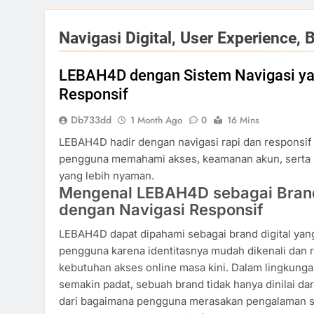
Navigasi Digital, User Experience,
LEBAH4D dengan Sistem Navigasi ya
Responsif
Db733dd
1 Month Ago
0
16 Mins
LEBAH4D hadir dengan navigasi rapi dan responsi
pengguna memahami akses, keamanan akun, serta 
yang lebih nyaman.
Mengenal LEBAH4D sebagai Brand
dengan Navigasi Responsif
LEBAH4D dapat dipahami sebagai brand digital yang
pengguna karena identitasnya mudah dikenali dan 
kebutuhan akses online masa kini. Dalam lingkungan
semakin padat, sebuah brand tidak hanya dinilai dar
dari bagaimana pengguna merasakan pengalaman 