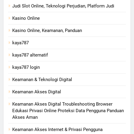
Judi Slot Online, Teknologi Perjudian, Platform Judi
Kasino Online
Kasino Online, Keamanan, Panduan
kaya787
kaya787 alternatif
kaya787 login
Keamanan & Teknologi Digital
Keamanan Akses Digital
Keamanan Akses Digital Troubleshooting Browser
Edukasi Privasi Online Proteksi Data Pengguna Panduan
Akses Aman
Keamanan Akses Internet & Privasi Pengguna