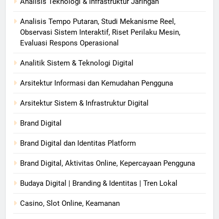
Analisis Teknologi & Infrastruktur Jaringan
Analisis Tempo Putaran, Studi Mekanisme Reel,
Observasi Sistem Interaktif, Riset Perilaku Mesin,
Evaluasi Respons Operasional
Analitik Sistem & Teknologi Digital
Arsitektur Informasi dan Kemudahan Pengguna
Arsitektur Sistem & Infrastruktur Digital
Brand Digital
Brand Digital dan Identitas Platform
Brand Digital, Aktivitas Online, Kepercayaan Pengguna
Budaya Digital | Branding & Identitas | Tren Lokal
Casino, Slot Online, Keamanan