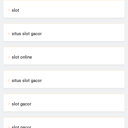
slot
situs slot gacor
slot online
situs slot gacor
slot gacor
slot gacor