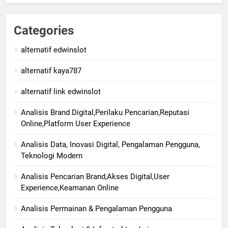
Categories
alternatif edwinslot
alternatif kaya787
alternatif link edwinslot
Analisis Brand Digital,Perilaku Pencarian,Reputasi
Online,Platform User Experience
Analisis Data, Inovasi Digital, Pengalaman Pengguna,
Teknologi Modern
Analisis Pencarian Brand,Akses Digital,User
Experience,Keamanan Online
Analisis Permainan & Pengalaman Pengguna