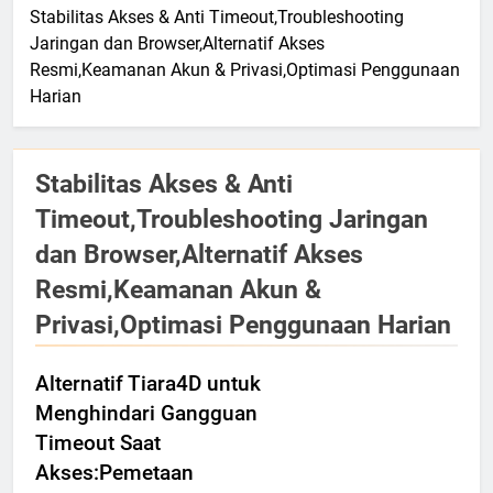
Stabilitas Akses & Anti Timeout,Troubleshooting
Jaringan dan Browser,Alternatif Akses
Resmi,Keamanan Akun & Privasi,Optimasi Penggunaan
Harian
Stabilitas Akses & Anti
Timeout,Troubleshooting Jaringan
dan Browser,Alternatif Akses
Resmi,Keamanan Akun &
Privasi,Optimasi Penggunaan Harian
Alternatif Tiara4D untuk
Menghindari Gangguan
Timeout Saat
Akses:Pemetaan