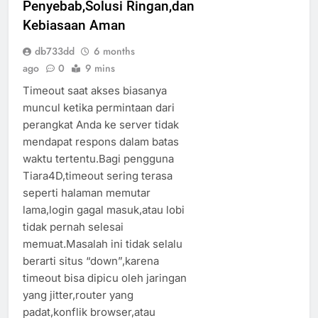
Penyebab,Solusi Ringan,dan
Kebiasaan Aman
db733dd
6 months
ago
0
9 mins
Timeout saat akses biasanya
muncul ketika permintaan dari
perangkat Anda ke server tidak
mendapat respons dalam batas
waktu tertentu.Bagi pengguna
Tiara4D,timeout sering terasa
seperti halaman memutar
lama,login gagal masuk,atau lobi
tidak pernah selesai
memuat.Masalah ini tidak selalu
berarti situs “down”,karena
timeout bisa dipicu oleh jaringan
yang jitter,router yang
padat,konflik browser,atau