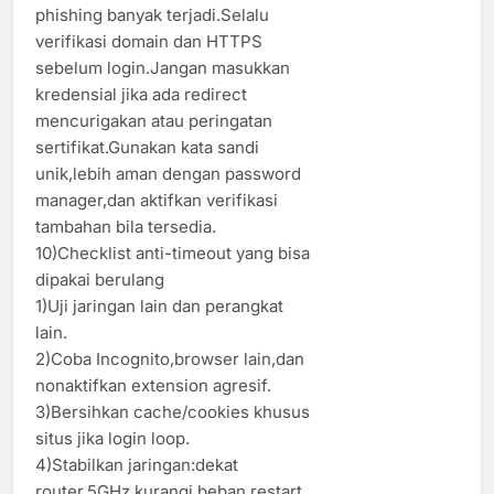
phishing banyak terjadi.Selalu
verifikasi domain dan HTTPS
sebelum login.Jangan masukkan
kredensial jika ada redirect
mencurigakan atau peringatan
sertifikat.Gunakan kata sandi
unik,lebih aman dengan password
manager,dan aktifkan verifikasi
tambahan bila tersedia.
10)Checklist anti-timeout yang bisa
dipakai berulang
1)Uji jaringan lain dan perangkat
lain.
2)Coba Incognito,browser lain,dan
nonaktifkan extension agresif.
3)Bersihkan cache/cookies khusus
situs jika login loop.
4)Stabilkan jaringan:dekat
router,5GHz,kurangi beban,restart