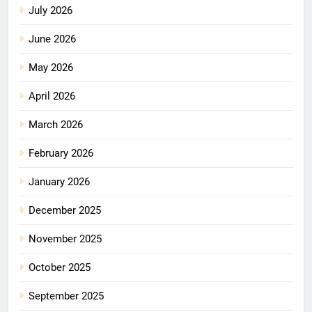
July 2026
June 2026
May 2026
April 2026
March 2026
February 2026
January 2026
December 2025
November 2025
October 2025
September 2025