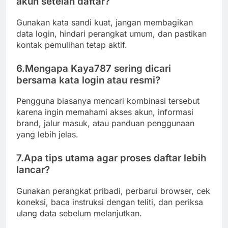
akun setelah daftar?
Gunakan kata sandi kuat, jangan membagikan
data login, hindari perangkat umum, dan pastikan
kontak pemulihan tetap aktif.
6.Mengapa Kaya787 sering dicari
bersama kata login atau resmi?
Pengguna biasanya mencari kombinasi tersebut
karena ingin memahami akses akun, informasi
brand, jalur masuk, atau panduan penggunaan
yang lebih jelas.
7.Apa tips utama agar proses daftar lebih
lancar?
Gunakan perangkat pribadi, perbarui browser, cek
koneksi, baca instruksi dengan teliti, dan periksa
ulang data sebelum melanjutkan.