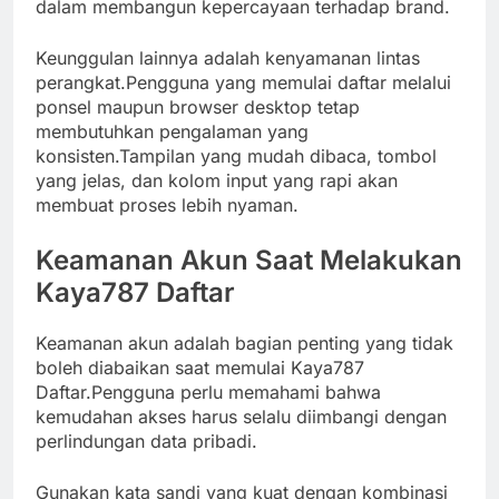
dalam membangun kepercayaan terhadap brand.
Keunggulan lainnya adalah kenyamanan lintas
perangkat.Pengguna yang memulai daftar melalui
ponsel maupun browser desktop tetap
membutuhkan pengalaman yang
konsisten.Tampilan yang mudah dibaca, tombol
yang jelas, dan kolom input yang rapi akan
membuat proses lebih nyaman.
Keamanan Akun Saat Melakukan
Kaya787 Daftar
Keamanan akun adalah bagian penting yang tidak
boleh diabaikan saat memulai Kaya787
Daftar.Pengguna perlu memahami bahwa
kemudahan akses harus selalu diimbangi dengan
perlindungan data pribadi.
Gunakan kata sandi yang kuat dengan kombinasi