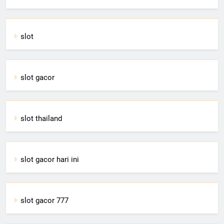
slot
slot gacor
slot thailand
slot gacor hari ini
slot gacor 777