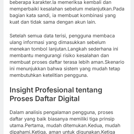
beberapa karakter.Ia memeriksa kembali dan
memperbaiki kesalahan sebelum melanjutkan.Pada
bagian kata sandi, ia membuat kombinasi yang
kuat dan tidak sama dengan akun lain.
Setelah semua data terisi, pengguna membaca
ulang informasi yang dimasukkan sebelum
menekan tombol lanjutan.Langkah sederhana ini
membantu mengurangi risiko kesalahan dan
membuat proses daftar terasa lebih aman.Skenario
ini menunjukkan bahwa sistem yang mudah tetap
membutuhkan ketelitian pengguna.
Insight Profesional tentang
Proses Daftar Digital
Dalam analisis pengalaman pengguna, proses
daftar yang baik biasanya memiliki tiga prinsip
utama.Pertama, mudah ditemukan.Kedua, mudah
dipahami.Ketiga, aman untuk digunakan.Ketiga