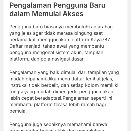
Pengalaman Pengguna Baru
dalam Memulai Akses
Pengguna baru biasanya membutuhkan arahan
yang jelas agar tidak merasa bingung saat
pertama kali menggunakan platform.Kaya787
Daftar menjadi tahap awal yang membantu
pengguna mengenal sistem akun, tampilan
platform, dan pola navigasi dasar.
Pengalaman yang baik dimulai dari tampilan yang
mudah dipahami.Jika menu daftar terlihat jelas,
instruksi tidak berbelit, dan setiap kolom memiliki
fungsi yang mudah dimengerti, pengguna akan
lebih cepat beradaptasi.Pengalaman seperti ini
membantu platform terasa lebih ramah bagi
pemula.
Pengguna juga sebaiknya memahami bahwa
proses daftar bukan akhir dari pengelolaan