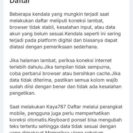
Daftar
Beberapa kendala yang mungkin terjadi saat
melakukan daftar meliputi koneksi lambat,
browser tidak stabil, kesalahan input, atau data
akun yang belum sesuai.Kendala seperti ini sering
terjadi pada platform digital dan biasanya dapat
diatasi dengan pemeriksaan sederhana.
Jika halaman lambat, periksa koneksi internet
terlebih dahulu.Jika tampilan tidak sempurna,
coba perbarui browser atau bersihkan cache.Jika
data tidak diterima, pastikan semua kolom wajib
sudah diisi dengan benar dan tidak ada kesalahan
pengetikan.
Saat melakukan Kaya787 Daftar melalui perangkat
mobile, pengguna juga perlu memperhatikan
koreksi otomatis.Keyboard ponsel bisa mengubah
teks tertentu sehingga data tidak sesuai dengan
yang dimaksud.Memeriksa ulang sebelum