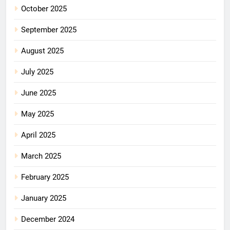
October 2025
September 2025
August 2025
July 2025
June 2025
May 2025
April 2025
March 2025
February 2025
January 2025
December 2024