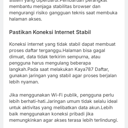
sistem yang diperbarui.Pembaruan perangkat
membantu menjaga stabilitas browser dan
mengurangi risiko gangguan teknis saat membuka
halaman akses.
Pastikan Koneksi Internet Stabil
Koneksi internet yang tidak stabil dapat membuat
proses daftar terganggu.Halaman bisa gagal
dimuat, data tidak terkirim sempurna, atau
pengguna harus mengulang beberapa
langkah.Pada saat melakukan Kaya787 Daftar,
gunakan jaringan yang stabil agar proses berjalan
lebih nyaman.
Jika menggunakan Wi-Fi publik, pengguna perlu
lebih berhati-hati.Jaringan umum tidak selalu ideal
untuk aktivitas yang melibatkan data akun.Lebih
baik menggunakan koneksi pribadi jika
memungkinkan agar akses terasa lebih terlindungi.