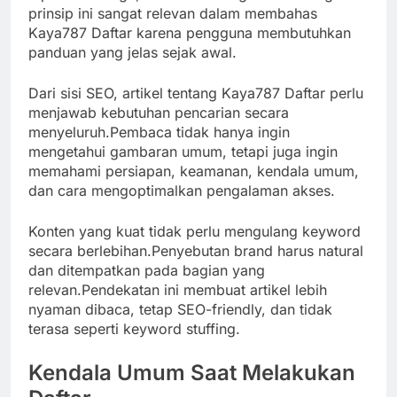
prinsip ini sangat relevan dalam membahas
Kaya787 Daftar karena pengguna membutuhkan
panduan yang jelas sejak awal.
Dari sisi SEO, artikel tentang Kaya787 Daftar perlu
menjawab kebutuhan pencarian secara
menyeluruh.Pembaca tidak hanya ingin
mengetahui gambaran umum, tetapi juga ingin
memahami persiapan, keamanan, kendala umum,
dan cara mengoptimalkan pengalaman akses.
Konten yang kuat tidak perlu mengulang keyword
secara berlebihan.Penyebutan brand harus natural
dan ditempatkan pada bagian yang
relevan.Pendekatan ini membuat artikel lebih
nyaman dibaca, tetap SEO-friendly, dan tidak
terasa seperti keyword stuffing.
Kendala Umum Saat Melakukan