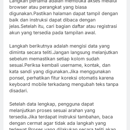
Langkah pertama adalah membuka akses melalui
browser atau perangkat yang biasa
digunakan.Pastikan halaman dapat tampil dengan
baik dan instruksi dapat dibaca dengan
jelas.Setelah itu, cari bagian daftar atau registrasi
akun yang tersedia pada tampilan awal.
Langkah berikutnya adalah mengisi data yang
diminta secara teliti.Jangan langsung melanjutkan
sebelum memastikan setiap kolom sudah
sesuai.Periksa kembali username, kontak, dan
kata sandi yang digunakan.Jika menggunakan
ponsel, perhatikan fitur koreksi otomatis karena
keyboard mobile terkadang mengubah teks tanpa
disadari.
Setelah data lengkap, pengguna dapat
melanjutkan proses sesuai arahan yang
tersedia.Jika terdapat instruksi tambahan, baca
dengan cermat agar tidak ada langkah yang
terlewat.Proses yang dilakukan secara teliti akan