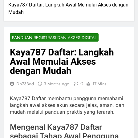
Kaya787 Daftar: Langkah Awal Memulai Akses dengan
Mudah
PANDUAN REGISTRASI DAN AKSES DIGITAL
Kaya787 Daftar: Langkah
Awal Memulai Akses
dengan Mudah
0
Db733dd
3 Months Ago
17 Mins
Kaya787 Daftar membantu pengguna memahami
langkah awal akses akun secara jelas, aman, dan
mudah melalui panduan praktis yang terarah.
Mengenal Kaya787 Daftar
sebagai Tahap Awal Pengguna