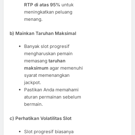
RTP di atas 95%
untuk
meningkatkan peluang
menang.
b)
Mainkan Taruhan Maksimal
Banyak slot progresif
mengharuskan pemain
memasang
taruhan
maksimum
agar memenuhi
syarat memenangkan
jackpot.
Pastikan Anda memahami
aturan permainan sebelum
bermain.
c)
Perhatikan Volatilitas Slot
Slot progresif biasanya