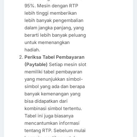
95%. Mesin dengan RTP
lebih tinggi memberikan
lebih banyak pengembalian
dalam jangka panjang, yang
berarti lebih banyak peluang
untuk memenangkan
hadiah.
Periksa Tabel Pembayaran
(Paytable)
Setiap mesin slot
memiliki tabel pembayaran
yang menunjukkan simbol-
simbol yang ada dan berapa
banyak kemenangan yang
bisa didapatkan dari
kombinasi simbol tertentu.
Tabel ini juga biasanya
mencantumkan informasi
tentang RTP. Sebelum mulai