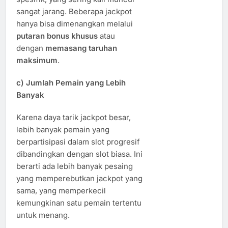
sangat jarang. Beberapa jackpot
hanya bisa dimenangkan melalui
putaran bonus khusus
atau
dengan
memasang taruhan
maksimum
.
c)
Jumlah Pemain yang Lebih
Banyak
Karena daya tarik jackpot besar,
lebih banyak pemain yang
berpartisipasi dalam slot progresif
dibandingkan dengan slot biasa. Ini
berarti ada lebih banyak pesaing
yang memperebutkan jackpot yang
sama, yang memperkecil
kemungkinan satu pemain tertentu
untuk menang.