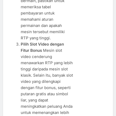
bermain, pastikan untuk
memeriksa tabel
pembayaran untuk
memahami aturan
permainan dan apakah
mesin tersebut memiliki
RTP yang tinggi.
Pilih Slot Video dengan
Fitur Bonus
Mesin slot
video cenderung
menawarkan RTP yang lebih
tinggi daripada mesin slot
klasik. Selain itu, banyak slot
video yang dilengkapi
dengan fitur bonus, seperti
putaran gratis atau simbol
liar, yang dapat
meningkatkan peluang Anda
untuk memenangkan lebih