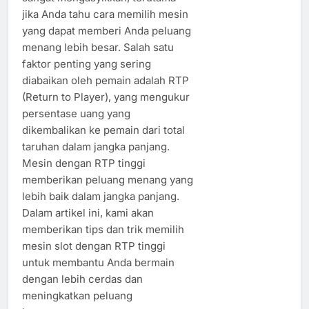
jika Anda tahu cara memilih mesin
yang dapat memberi Anda peluang
menang lebih besar. Salah satu
faktor penting yang sering
diabaikan oleh pemain adalah RTP
(Return to Player), yang mengukur
persentase uang yang
dikembalikan ke pemain dari total
taruhan dalam jangka panjang.
Mesin dengan RTP tinggi
memberikan peluang menang yang
lebih baik dalam jangka panjang.
Dalam artikel ini, kami akan
memberikan tips dan trik memilih
mesin slot dengan RTP tinggi
untuk membantu Anda bermain
dengan lebih cerdas dan
meningkatkan peluang