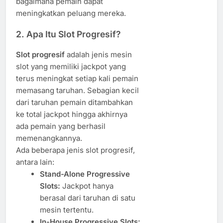
bagaimana pemain dapat
meningkatkan peluang mereka.
2. Apa Itu Slot Progresif?
Slot progresif
adalah jenis mesin
slot yang memiliki jackpot yang
terus meningkat setiap kali pemain
memasang taruhan. Sebagian kecil
dari taruhan pemain ditambahkan
ke total jackpot hingga akhirnya
ada pemain yang berhasil
memenangkannya.
Ada beberapa jenis slot progresif,
antara lain:
Stand-Alone Progressive
Slots:
Jackpot hanya
berasal dari taruhan di satu
mesin tertentu.
In-House Progressive Slots: