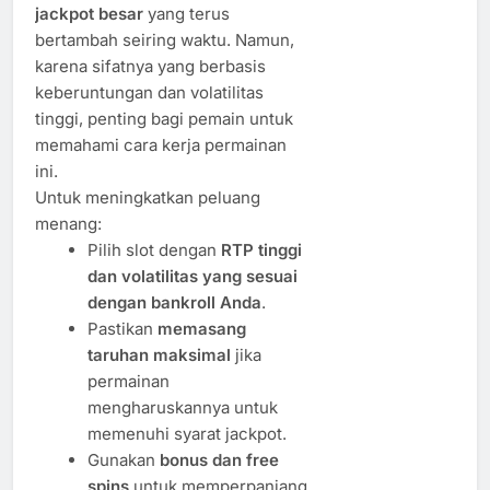
jackpot besar
yang terus
bertambah seiring waktu. Namun,
karena sifatnya yang berbasis
keberuntungan dan volatilitas
tinggi, penting bagi pemain untuk
memahami cara kerja permainan
ini.
Untuk meningkatkan peluang
menang:
Pilih slot dengan
RTP tinggi
dan volatilitas yang sesuai
dengan bankroll Anda
.
Pastikan
memasang
taruhan maksimal
jika
permainan
mengharuskannya untuk
memenuhi syarat jackpot.
Gunakan
bonus dan free
spins
untuk memperpanjang