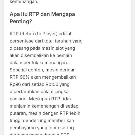
kemenangan.
Apa Itu RTP dan Mengapa
Penting?
RTP (Return to Player) adalah
persentase dari total taruhan yang
dipasang pada mesin slot yang
akan dikembalikan ke pemain
dalam bentuk kemenangan.
Sebagai contoh, mesin dengan
RTP 96% akan mengembalikan
Rp96 dari setiap Rp100 yang
dipertaruhkan dalam jangka
panjang. Meskipun RTP tidak
menjamin kemenangan di setiap
putaran, mesin dengan RTP lebih
tinggi cenderung memberikan
pembayaran yang lebih sering
daripada mesin dengan RTP