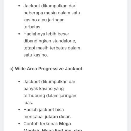
Jackpot dikumpulkan dari
beberapa mesin dalam satu
kasino atau jaringan
terbatas.
Hadiahnya lebih besar
dibandingkan standalone,
tetapi masih terbatas dalam
satu kasino.
c)
Wide Area Progressive Jackpot
Jackpot dikumpulkan dari
banyak kasino yang
terhubung dalam jaringan
luas.
Hadiah jackpot bisa
mencapai
jutaan dolar
.
Contoh terkenal:
Mega
Moolah, Mega Fortune, dan