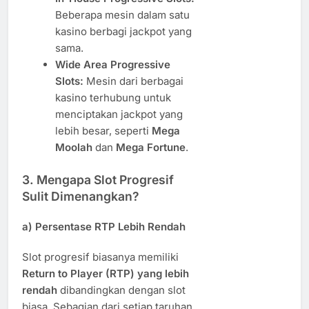
Beberapa mesin dalam satu
kasino berbagi jackpot yang
sama.
Wide Area Progressive
Slots:
Mesin dari berbagai
kasino terhubung untuk
menciptakan jackpot yang
lebih besar, seperti
Mega
Moolah
dan
Mega Fortune
.
3. Mengapa Slot Progresif
Sulit Dimenangkan?
a)
Persentase RTP Lebih Rendah
Slot progresif biasanya memiliki
Return to Player (RTP) yang lebih
rendah
dibandingkan dengan slot
biasa. Sebagian dari setiap taruhan