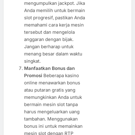
mengumpulkan jackpot. Jika
Anda memilih untuk bermain
slot progresif, pastikan Anda
memahami cara kerja mesin
tersebut dan mengelola
anggaran dengan bijak.
Jangan berharap untuk
menang besar dalam waktu
singkat.
Manfaatkan Bonus dan
Promosi
Beberapa kasino
online menawarkan bonus
atau putaran gratis yang
memungkinkan Anda untuk
bermain mesin slot tanpa
harus mengeluarkan uang
tambahan. Menggunakan
bonus ini untuk memainkan
mesin slot dengan RTP