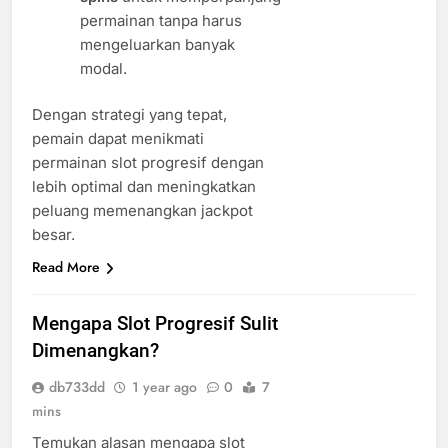
permainan tanpa harus
mengeluarkan banyak
modal.
Dengan strategi yang tepat,
pemain dapat menikmati
permainan slot progresif dengan
lebih optimal dan meningkatkan
peluang memenangkan jackpot
besar.
Read More
Mengapa Slot Progresif Sulit
Dimenangkan?
db733dd
1 year ago
0
7
mins
Temukan alasan mengapa slot