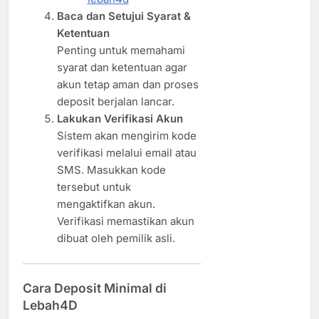
Baca dan Setujui Syarat &
Ketentuan
Penting untuk memahami
syarat dan ketentuan agar
akun tetap aman dan proses
deposit berjalan lancar.
Lakukan Verifikasi Akun
Sistem akan mengirim kode
verifikasi melalui email atau
SMS. Masukkan kode
tersebut untuk
mengaktifkan akun.
Verifikasi memastikan akun
dibuat oleh pemilik asli.
Cara Deposit Minimal di
Lebah4D