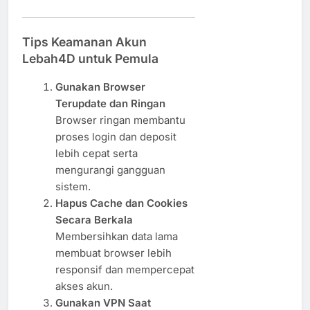
Tips Keamanan Akun
Lebah4D untuk Pemula
Gunakan Browser
Terupdate dan Ringan
Browser ringan membantu
proses login dan deposit
lebih cepat serta
mengurangi gangguan
sistem.
Hapus Cache dan Cookies
Secara Berkala
Membersihkan data lama
membuat browser lebih
responsif dan mempercepat
akses akun.
Gunakan VPN Saat