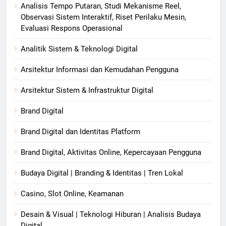
Analisis Tempo Putaran, Studi Mekanisme Reel,
Observasi Sistem Interaktif, Riset Perilaku Mesin,
Evaluasi Respons Operasional
Analitik Sistem & Teknologi Digital
Arsitektur Informasi dan Kemudahan Pengguna
Arsitektur Sistem & Infrastruktur Digital
Brand Digital
Brand Digital dan Identitas Platform
Brand Digital, Aktivitas Online, Kepercayaan Pengguna
Budaya Digital | Branding & Identitas | Tren Lokal
Casino, Slot Online, Keamanan
Desain & Visual | Teknologi Hiburan | Analisis Budaya
Digital