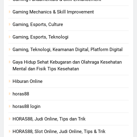
Gaming Mechanics & Skill Improvement
Gaming, Esports, Culture
Gaming, Esports, Teknologi
Gaming, Teknologi, Keamanan Digital, Platform Digital
Gaya Hidup Sehat Kebugaran dan Olahraga Kesehatan
Mental dan Fisik Tips Kesehatan
Hiburan Online
horas88
horas88 login
HORAS88, Judi Online, Tips dan Trik
HORAS88, Slot Online, Judi Online, Tips & Trik