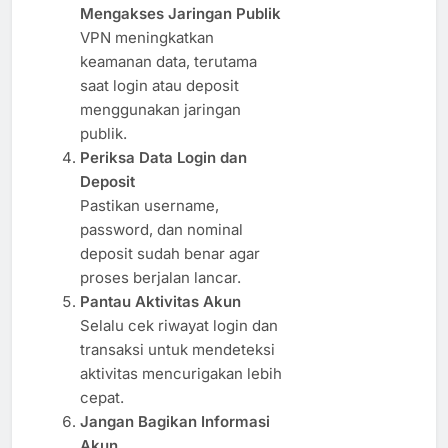
Mengakses Jaringan Publik
VPN meningkatkan
keamanan data, terutama
saat login atau deposit
menggunakan jaringan
publik.
Periksa Data Login dan
Deposit
Pastikan username,
password, dan nominal
deposit sudah benar agar
proses berjalan lancar.
Pantau Aktivitas Akun
Selalu cek riwayat login dan
transaksi untuk mendeteksi
aktivitas mencurigakan lebih
cepat.
Jangan Bagikan Informasi
Akun