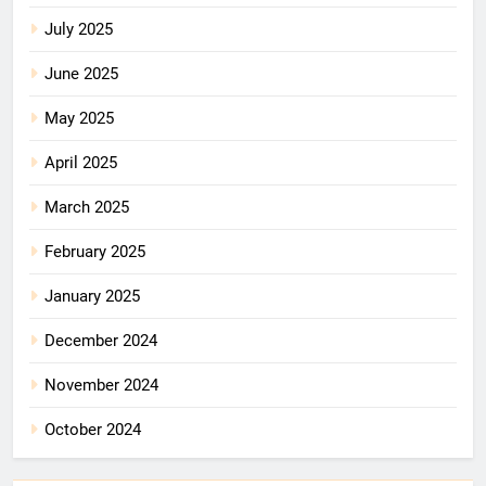
July 2025
June 2025
May 2025
April 2025
March 2025
February 2025
January 2025
December 2024
November 2024
October 2024