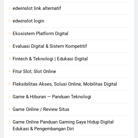
edwinslot link alternatif
edwinslot login
Ekosistem Platform Digital
Evaluasi Digital & Sistem Kompetitif
Fintech & Teknologi | Edukasi Digital
Fitur Slot, Slot Online
Fleksibilitas Akses, Solusi Online, Mobilitas Digital
Game & Hiburan — Panduan Teknologi
Game Online / Review Situs
Game Online Panduan Gaming Gaya Hidup Digital
Edukasi & Pengembangan Diri