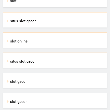
slot
situs slot gacor
slot online
situs slot gacor
slot gacor
slot gacor