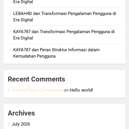
Era Digital
LEBAH4D dan Transformasi Pengalaman Pengguna di
Era Digital
KAYA787 dan Transformasi Pengalaman Pengguna di
Era Digital
KAYA787 dan Peran Struktur Informasi dalam
Kemudahan Pengguna
Recent Comments
A WordPress Commenter
on
Hello world!
Archives
July 2026