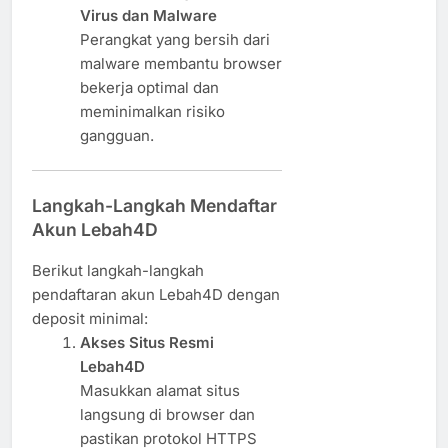
Virus dan Malware
Perangkat yang bersih dari
malware membantu browser
bekerja optimal dan
meminimalkan risiko
gangguan.
Langkah-Langkah Mendaftar
Akun Lebah4D
Berikut langkah-langkah
pendaftaran akun Lebah4D dengan
deposit minimal:
Akses Situs Resmi
Lebah4D
Masukkan alamat situs
langsung di browser dan
pastikan protokol HTTPS