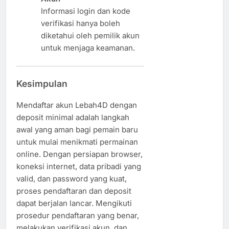
Informasi login dan kode
verifikasi hanya boleh
diketahui oleh pemilik akun
untuk menjaga keamanan.
Kesimpulan
Mendaftar akun Lebah4D dengan
deposit minimal adalah langkah
awal yang aman bagi pemain baru
untuk mulai menikmati permainan
online. Dengan persiapan browser,
koneksi internet, data pribadi yang
valid, dan password yang kuat,
proses pendaftaran dan deposit
dapat berjalan lancar. Mengikuti
prosedur pendaftaran yang benar,
melakukan verifikasi akun, dan