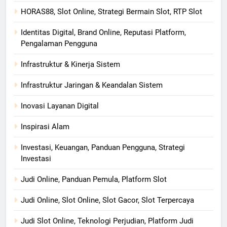
HORAS88, Slot Online, Strategi Bermain Slot, RTP Slot
Identitas Digital, Brand Online, Reputasi Platform,
Pengalaman Pengguna
Infrastruktur & Kinerja Sistem
Infrastruktur Jaringan & Keandalan Sistem
Inovasi Layanan Digital
Inspirasi Alam
Investasi, Keuangan, Panduan Pengguna, Strategi
Investasi
Judi Online, Panduan Pemula, Platform Slot
Judi Online, Slot Online, Slot Gacor, Slot Terpercaya
Judi Slot Online, Teknologi Perjudian, Platform Judi