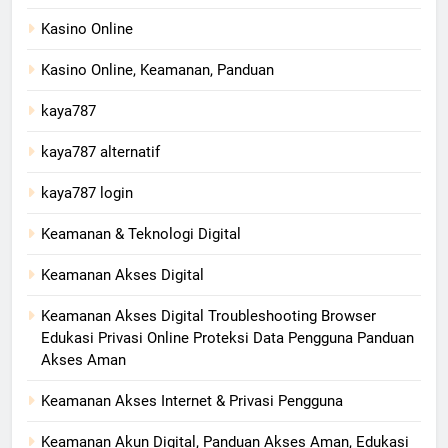
Kasino Online
Kasino Online, Keamanan, Panduan
kaya787
kaya787 alternatif
kaya787 login
Keamanan & Teknologi Digital
Keamanan Akses Digital
Keamanan Akses Digital Troubleshooting Browser
Edukasi Privasi Online Proteksi Data Pengguna Panduan
Akses Aman
Keamanan Akses Internet & Privasi Pengguna
Keamanan Akun Digital, Panduan Akses Aman, Edukasi