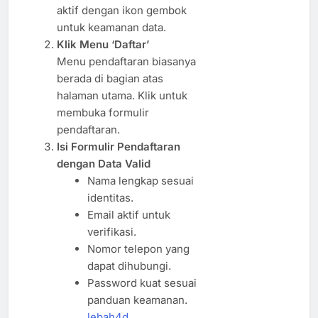
aktif dengan ikon gembok
untuk keamanan data.
Klik Menu ‘Daftar’
Menu pendaftaran biasanya
berada di bagian atas
halaman utama. Klik untuk
membuka formulir
pendaftaran.
Isi Formulir Pendaftaran
dengan Data Valid
Nama lengkap sesuai
identitas.
Email aktif untuk
verifikasi.
Nomor telepon yang
dapat dihubungi.
Password kuat sesuai
panduan keamanan.
lebah4d