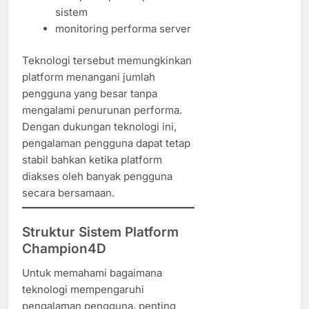
sistem
monitoring performa server
Teknologi tersebut memungkinkan
platform menangani jumlah
pengguna yang besar tanpa
mengalami penurunan performa.
Dengan dukungan teknologi ini,
pengalaman pengguna dapat tetap
stabil bahkan ketika platform
diakses oleh banyak pengguna
secara bersamaan.
Struktur Sistem Platform
Champion4D
Untuk memahami bagaimana
teknologi mempengaruhi
pengalaman pengguna, penting