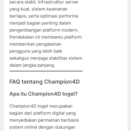
secara stabil. Infrastruktur server
yang kuat, sistem keamanan
berlapis, serta optimasi performa
menjadi bagian penting dalam
pengembangan platform modern.
Pendekatan ini membantu platform
memberikan pengalaman
pengguna yang lebih baik
sekaligus menjaga stabilitas sistem
dalam jangka panjang.
FAQ tentang Champion4D
Apa itu Champion4D togel?
Champion4D togel merupakan
bagian dari platform digital yang
menyediakan permainan berbasis
sistem online dengan dukungan