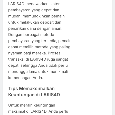
LARIS4D menawarkan sistem
pembayaran yang cepat dan
mudah, memungkinkan pemain
untuk melakukan deposit dan
penarikan dana dengan aman.
Dengan berbagai metode
pembayaran yang tersedia, pemain
dapat memilih metode yang paling
nyaman bagi mereka. Proses
transaksi di LARIS4D juga sangat
cepat, sehingga Anda tidak perlu
menunggu lama untuk menikmati
kemenangan Anda.
Tips Memaksimalkan
Keuntungan di LARIS4D
Untuk meraih keuntungan
maksimal di LARIS4D, Anda perlu