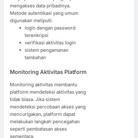
mengakses data pribadinya.
Metode autentikasi yang umum
digunakan meliputi:
login dengan password
terenkripsi
verifikasi aktivitas login
sistem pengamanan
tambahan
Monitoring Aktivitas Platform
Monitoring aktivitas membantu
platform mendeteksi aktivitas yang
tidak biasa. Jika sistem
mendeteksi percobaan akses yang
mencurigakan, platform dapat
melakukan langkah pencegahan
seperti pembatasan akses
sementara.