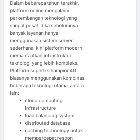
Dalam beberapa tahun terakhir,
platform online mengalami
perkembangan teknologi yang
sangat pesat. Jika sebelumnya
banyak layanan hanya
menggunakan sistem server
sederhana, kini platform modern
memanfaatkan infrastruktur
teknologi yang lebih kompleks.
Platform seperti Champion4D
biasanya menggunakan kombinasi
beberapa teknologi utama, antara
lain:
cloud computing
infrastructure
load balancing system
distributed database
caching technology untuk
mempercepat respon