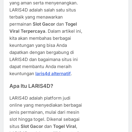
yang aman serta menyenangkan.
LARIS4D adalah salah satu situs
terbaik yang menawarkan
permainan
Slot Gacor
dan
Togel
Viral Terpercaya
. Dalam artikel ini,
kita akan membahas berbagai
keuntungan yang bisa Anda
dapatkan dengan bergabung di
LARIS4D dan bagaimana situs ini
dapat membantu Anda meraih
keuntungan
laris4d alternatif
.
Apa Itu LARIS4D?
LARIS4D adalah platform judi
online yang menyediakan berbagai
jenis permainan, mulai dari mesin
slot hingga togel. Dikenal sebagai
situs
Slot Gacor
dan
Togel Viral
,