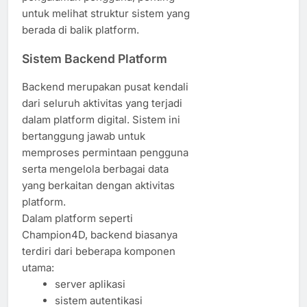
untuk melihat struktur sistem yang
berada di balik platform.
Sistem Backend Platform
Backend merupakan pusat kendali
dari seluruh aktivitas yang terjadi
dalam platform digital. Sistem ini
bertanggung jawab untuk
memproses permintaan pengguna
serta mengelola berbagai data
yang berkaitan dengan aktivitas
platform.
Dalam platform seperti
Champion4D, backend biasanya
terdiri dari beberapa komponen
utama:
server aplikasi
sistem autentikasi