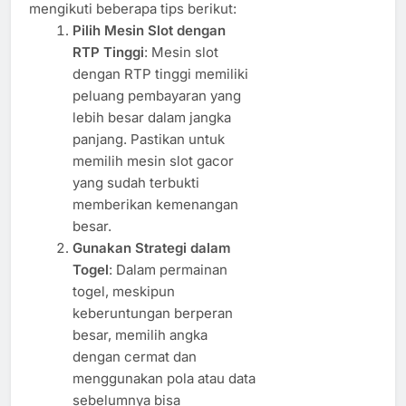
mengikuti beberapa tips berikut:
Pilih Mesin Slot dengan
RTP Tinggi
: Mesin slot
dengan RTP tinggi memiliki
peluang pembayaran yang
lebih besar dalam jangka
panjang. Pastikan untuk
memilih mesin slot gacor
yang sudah terbukti
memberikan kemenangan
besar.
Gunakan Strategi dalam
Togel
: Dalam permainan
togel, meskipun
keberuntungan berperan
besar, memilih angka
dengan cermat dan
menggunakan pola atau data
sebelumnya bisa