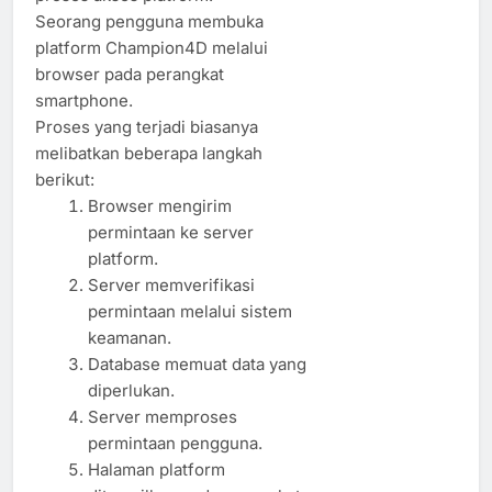
Seorang pengguna membuka
platform Champion4D melalui
browser pada perangkat
smartphone.
Proses yang terjadi biasanya
melibatkan beberapa langkah
berikut:
Browser mengirim
permintaan ke server
platform.
Server memverifikasi
permintaan melalui sistem
keamanan.
Database memuat data yang
diperlukan.
Server memproses
permintaan pengguna.
Halaman platform