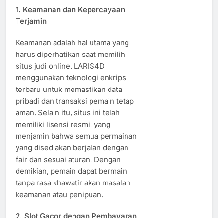
1.
Keamanan dan Kepercayaan
Terjamin
Keamanan adalah hal utama yang
harus diperhatikan saat memilih
situs judi online. LARIS4D
menggunakan teknologi enkripsi
terbaru untuk memastikan data
pribadi dan transaksi pemain tetap
aman. Selain itu, situs ini telah
memiliki lisensi resmi, yang
menjamin bahwa semua permainan
yang disediakan berjalan dengan
fair dan sesuai aturan. Dengan
demikian, pemain dapat bermain
tanpa rasa khawatir akan masalah
keamanan atau penipuan.
2.
Slot Gacor dengan Pembayaran