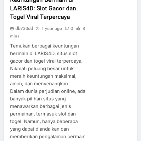
LARIS4D: Slot Gacor dan
Togel Viral Terpercaya
db733dd
1 year ago
0
8
mins
Temukan berbagai keuntungan
bermain di LARIS4D, situs slot
gacor dan togel viral terpercaya.
Nikmati peluang besar untuk
meraih keuntungan maksimal,
aman, dan menyenangkan.
Dalam dunia perjudian online, ada
banyak pilihan situs yang
menawarkan berbagai jenis
permainan, termasuk slot dan
togel. Namun, hanya beberapa
yang dapat diandalkan dan
memberikan pengalaman bermain