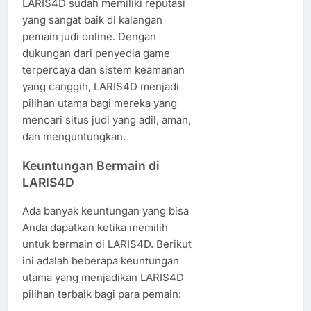
LARIS4D sudah memiliki reputasi
yang sangat baik di kalangan
pemain judi online. Dengan
dukungan dari penyedia game
terpercaya dan sistem keamanan
yang canggih, LARIS4D menjadi
pilihan utama bagi mereka yang
mencari situs judi yang adil, aman,
dan menguntungkan.
Keuntungan Bermain di
LARIS4D
Ada banyak keuntungan yang bisa
Anda dapatkan ketika memilih
untuk bermain di LARIS4D. Berikut
ini adalah beberapa keuntungan
utama yang menjadikan LARIS4D
pilihan terbaik bagi para pemain: