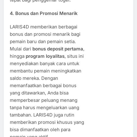
4.
Bonus dan Promosi Menarik
LARIS4D memberikan berbagai
bonus dan promosi menarik bagi
pemain baru dan pemain setia.
Mulai dari
bonus deposit pertama
,
hingga
program loyalitas
, situs ini
menyediakan banyak cara untuk
membantu pemain meningkatkan
saldo mereka. Dengan
memanfaatkan berbagai bonus
yang ditawarkan, Anda bisa
memperbesar peluang menang
tanpa harus mengeluarkan uang
tambahan. LARIS4D juga rutin
memberikan promosi khusus yang
bisa dimanfaatkan oleh para
pemain yang aktif.