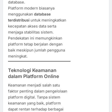
database.
Platform modern biasanya
menggunakan
database
terdistribusi
untuk meningkatkan
kecepatan akses data serta
menjaga stabilitas sistem.
Pendekatan ini memungkinkan
platform tetap berjalan dengan
baik meskipun jumlah pengguna
meningkat.
Teknologi Keamanan
dalam Platform Online
Keamanan menjadi salah satu
faktor penting dalam pengelolaan
platform digital. Tanpa sistem
keamanan yang baik, platform
dapat rentan terhadap berbagai