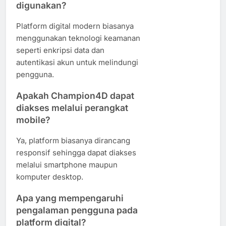
digunakan?
Platform digital modern biasanya
menggunakan teknologi keamanan
seperti enkripsi data dan
autentikasi akun untuk melindungi
pengguna.
Apakah Champion4D dapat
diakses melalui perangkat
mobile?
Ya, platform biasanya dirancang
responsif sehingga dapat diakses
melalui smartphone maupun
komputer desktop.
Apa yang mempengaruhi
pengalaman pengguna pada
platform digital?