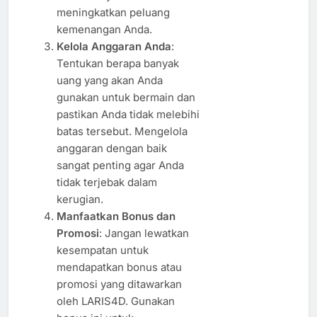
meningkatkan peluang
kemenangan Anda.
Kelola Anggaran Anda
:
Tentukan berapa banyak
uang yang akan Anda
gunakan untuk bermain dan
pastikan Anda tidak melebihi
batas tersebut. Mengelola
anggaran dengan baik
sangat penting agar Anda
tidak terjebak dalam
kerugian.
Manfaatkan Bonus dan
Promosi
: Jangan lewatkan
kesempatan untuk
mendapatkan bonus atau
promosi yang ditawarkan
oleh LARIS4D. Gunakan