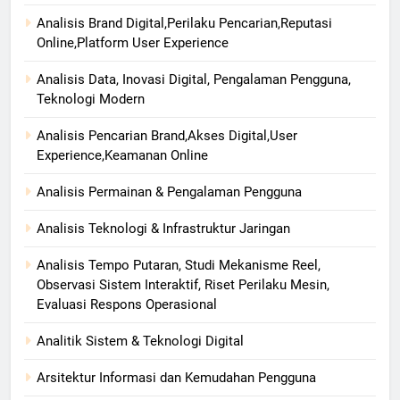
Analisis Brand Digital,Perilaku Pencarian,Reputasi
Online,Platform User Experience
Analisis Data, Inovasi Digital, Pengalaman Pengguna,
Teknologi Modern
Analisis Pencarian Brand,Akses Digital,User
Experience,Keamanan Online
Analisis Permainan & Pengalaman Pengguna
Analisis Teknologi & Infrastruktur Jaringan
Analisis Tempo Putaran, Studi Mekanisme Reel,
Observasi Sistem Interaktif, Riset Perilaku Mesin,
Evaluasi Respons Operasional
Analitik Sistem & Teknologi Digital
Arsitektur Informasi dan Kemudahan Pengguna