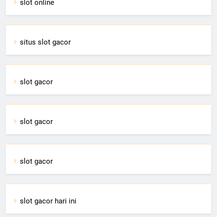
slot online
situs slot gacor
slot gacor
slot gacor
slot gacor
slot gacor hari ini