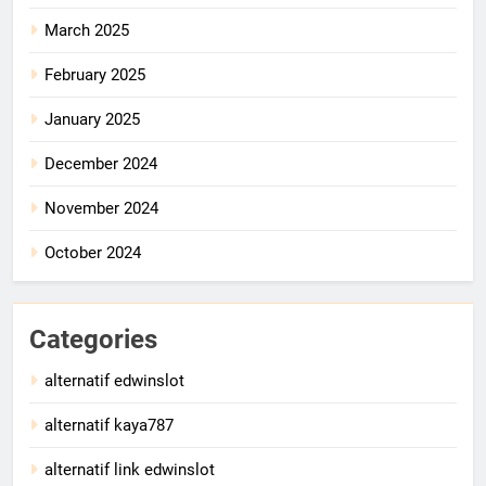
March 2025
February 2025
January 2025
December 2024
November 2024
October 2024
Categories
alternatif edwinslot
alternatif kaya787
alternatif link edwinslot