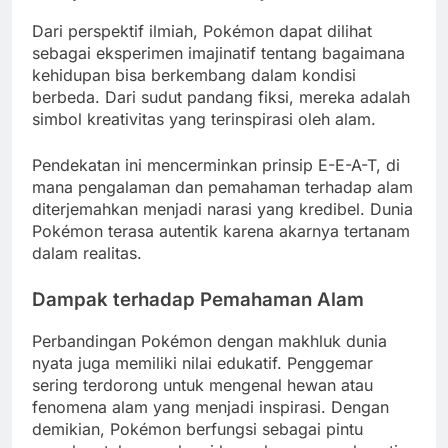
Dari perspektif ilmiah, Pokémon dapat dilihat
sebagai eksperimen imajinatif tentang bagaimana
kehidupan bisa berkembang dalam kondisi
berbeda. Dari sudut pandang fiksi, mereka adalah
simbol kreativitas yang terinspirasi oleh alam.
Pendekatan ini mencerminkan prinsip E-E-A-T, di
mana pengalaman dan pemahaman terhadap alam
diterjemahkan menjadi narasi yang kredibel. Dunia
Pokémon terasa autentik karena akarnya tertanam
dalam realitas.
Dampak terhadap Pemahaman Alam
Perbandingan Pokémon dengan makhluk dunia
nyata juga memiliki nilai edukatif. Penggemar
sering terdorong untuk mengenal hewan atau
fenomena alam yang menjadi inspirasi. Dengan
demikian, Pokémon berfungsi sebagai pintu