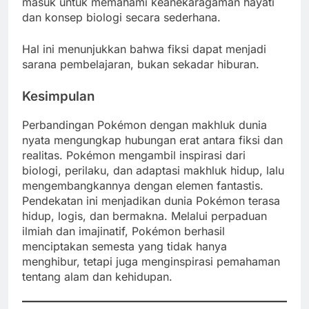
masuk untuk memahami keanekaragaman hayati
dan konsep biologi secara sederhana.
Hal ini menunjukkan bahwa fiksi dapat menjadi
sarana pembelajaran, bukan sekadar hiburan.
Kesimpulan
Perbandingan Pokémon dengan makhluk dunia
nyata mengungkap hubungan erat antara fiksi dan
realitas. Pokémon mengambil inspirasi dari
biologi, perilaku, dan adaptasi makhluk hidup, lalu
mengembangkannya dengan elemen fantastis.
Pendekatan ini menjadikan dunia Pokémon terasa
hidup, logis, dan bermakna. Melalui perpaduan
ilmiah dan imajinatif, Pokémon berhasil
menciptakan semesta yang tidak hanya
menghibur, tetapi juga menginspirasi pemahaman
tentang alam dan kehidupan.