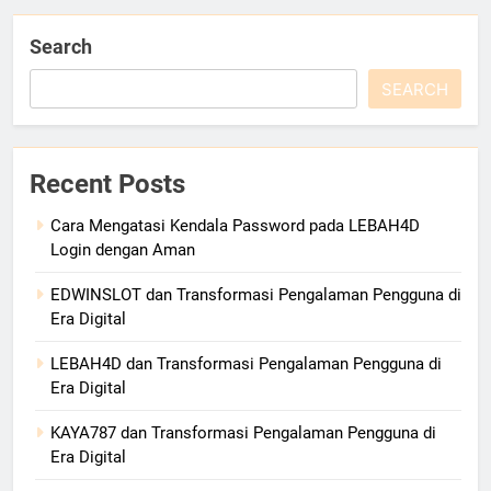
Search
SEARCH
Recent Posts
Cara Mengatasi Kendala Password pada LEBAH4D
Login dengan Aman
EDWINSLOT dan Transformasi Pengalaman Pengguna di
Era Digital
LEBAH4D dan Transformasi Pengalaman Pengguna di
Era Digital
KAYA787 dan Transformasi Pengalaman Pengguna di
Era Digital