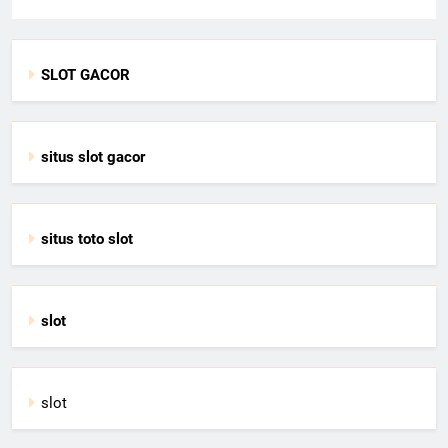
SLOT GACOR
situs slot gacor
situs toto slot
slot
slot