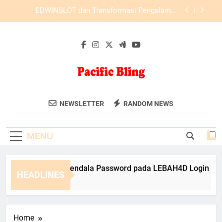
Skip
LEBAH4D dan Transformasi Pengalaman
to
Pengguna di Era Digital
content
KAYA787 dan Transformasi Pengalaman
Pengguna di Era Digital
Cara Mengatasi Kendala Password pada
LEBAH4D Login dengan Aman
EDWINSLOT dan Transformasi Pengalaman
Pengguna di Era Digital
Pacific Bling
Perhiasan Mewah Dan Aksesori Elegan
LEBAH4D dan Transformasi Pengalaman
NEWSLETTER
RANDOM NEWS
Pengguna di Era Digital
Untuk Penampilan Glamor Dari Pacific
KAYA787 dan Transformasi Pengalaman
Bling. Koleksi Eksklusif Untuk Anda.
Pengguna di Era Digital
MENU
ara Mengatasi Kendala Password pada LEBAH4D Login deng
HEADLINES
Weeks Ago
Home