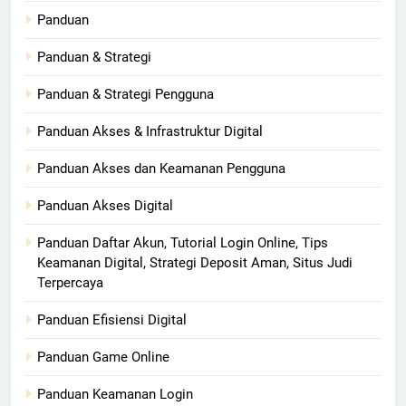
Panduan
Panduan & Strategi
Panduan & Strategi Pengguna
Panduan Akses & Infrastruktur Digital
Panduan Akses dan Keamanan Pengguna
Panduan Akses Digital
Panduan Daftar Akun, Tutorial Login Online, Tips
Keamanan Digital, Strategi Deposit Aman, Situs Judi
Terpercaya
Panduan Efisiensi Digital
Panduan Game Online
Panduan Keamanan Login