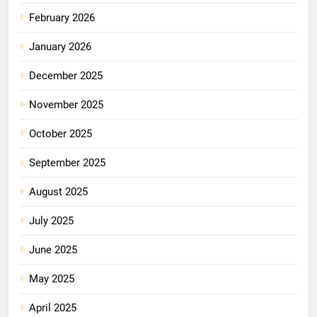
February 2026
January 2026
December 2025
November 2025
October 2025
September 2025
August 2025
July 2025
June 2025
May 2025
April 2025