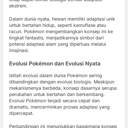
ekstrem.
Dalam dunia nyata, hewan memiliki adaptasi unik
untuk bertahan hidup, seperti kamuflase atau
racun. Pokémon mengembangkan konsep ini ke
tingkat fantastis, menjadikannya simbol dari
potensi adaptasi alam yang diperluas melalui
imajinasi.
Evolusi Pokémon dan Evolusi Nyata
Istilah evolusi dalam dunia Pokémon sering
dibandingkan dengan evolusi biologis. Meskipun
mekanismenya berbeda, konsep dasarnya serupa:
perubahan untuk bertahan dan berkembang.
Evolusi Pokémon terjadi secara cepat dan
dramatis, mencerminkan proses adaptasi yang
dipercepat.
Perbandingan ini menunjukkan bagaimana konsep