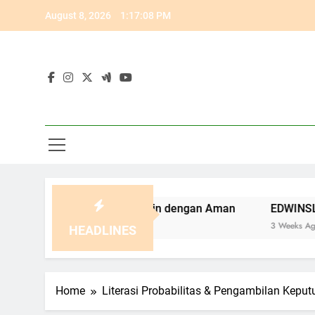
Skip
August 8, 2026
1:17:09 PM
to
content
Pac
Perhiasan 
pada LEBAH4D Login dengan Aman
EDWINSLOT dan Tran
3 Weeks Ago
HEADLINES
Home
Literasi Probabilitas & Pengambilan Keput