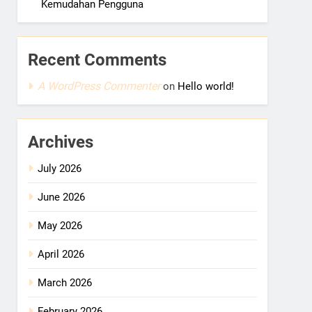
Kemudahan Pengguna
Recent Comments
A WordPress Commenter
on
Hello world!
Archives
July 2026
June 2026
May 2026
April 2026
March 2026
February 2026