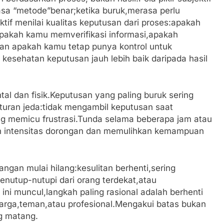
rasa “metode”benar;ketika buruk,merasa perlu
ktif menilai kualitas keputusan dari proses:apakah
pakah kamu memverifikasi informasi,apakah
,dan apakah kamu tetap punya kontrol untuk
r kesehatan keputusan jauh lebih baik daripada hasil
al dan fisik.Keputusan yang paling buruk sering
aturan jeda:tidak mengambil keputusan saat
ang memicu frustrasi.Tunda selama beberapa jam atau
kan intensitas dorongan dan memulihkan kemampuan
angan mulai hilang:kesulitan berhenti,sering
menutup-nutupi dari orang terdekat,atau
ni muncul,langkah paling rasional adalah berhenti
uarga,teman,atau profesional.Mengakui batas bukan
g matang.