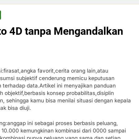
o 4D tanpa Mengandalkan
firasat,angka favorit,cerita orang lain,atau
sumsi subjektif cenderung memicu keputusan
 terhadap data.Artikel ini menyajikan panduan
 objektif,berbasis konsep probabilitas,disiplin
n, sehingga kamu bisa menilai situasi dengan kepala
k bisa diuji.
:anggap ini sebagai proses berbasis peluang,
ki 10.000 kemungkinan kombinasi dari 0000 sampai
 kombinasi punya peluang yang sama dan setiap