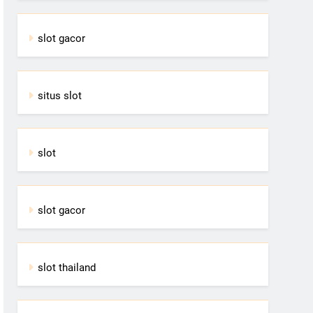
slot gacor
situs slot
slot
slot gacor
slot thailand