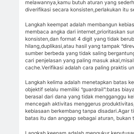
melawannya,kamu butuh aturan yang sederhan
diverifikasi secara konsisten,perlakukan itu s
Langkah keempat adalah membangun kebiasaan
membaca angka dari internet,prioritaskan su
konsisten,dan format 4 digit yang tidak ber
hilang,duplikasi,atau hasil yang tampak “dire
sumber berbeda yang tidak saling bergantun
cari penjelasan yang paling masuk akal,mis
cache.Verifikasi adalah cara paling praktis u
Langkah kelima adalah menetapkan batas k
objektif selalu memiliki “guardrail”:batas bi
berasal dari dana yang tidak mengganggu k
mencegah aktivitas menggerus produktivitas,t
kebiasaan berkembang tanpa disadari.Agar tida
batas itu dan anggap sebagai aturan, bukan t
Langkah keenam adalah mengukur keputusan be