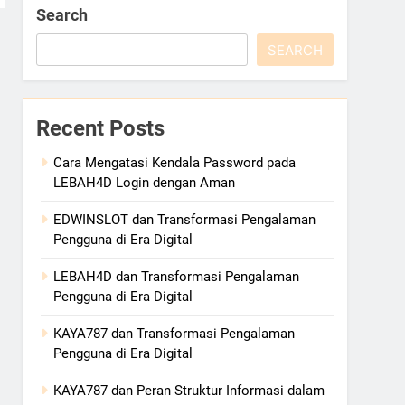
Search
SEARCH
Recent Posts
Cara Mengatasi Kendala Password pada
LEBAH4D Login dengan Aman
EDWINSLOT dan Transformasi Pengalaman
Pengguna di Era Digital
LEBAH4D dan Transformasi Pengalaman
Pengguna di Era Digital
KAYA787 dan Transformasi Pengalaman
Pengguna di Era Digital
KAYA787 dan Peran Struktur Informasi dalam