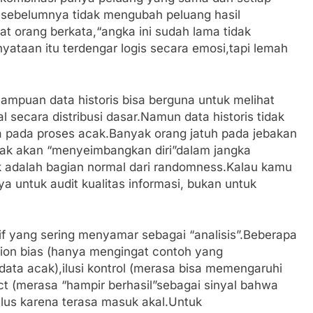
l sebelumnya tidak mengubah peluang hasil
aat orang berkata,“angka ini sudah lama tidak
yataan itu terdengar logis secara emosi,tapi lemah
puan data historis bisa berguna untuk melihat
 secara distribusi dasar.Namun data historis tidak
a pada proses acak.Banyak orang jatuh pada jebakan
cak akan “menyeimbangkan diri”dalam jangka
k adalah bagian normal dari randomness.Kalau kamu
nya untuk audit kualitas informasi, bukan untuk
if yang sering menyamar sebagai “analisis”.Beberapa
tion bias (hanya mengingat contoh yang
data acak),ilusi kontrol (merasa bisa memengaruhi
ect (merasa “hampir berhasil”sebagai sinyal bahwa
halus karena terasa masuk akal.Untuk