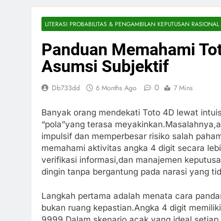
LITERASI PROBABILITAS & PENGAMBILAN KEPUTUSAN RASIONAL
Panduan Memahami Tot
Asumsi Subjektif
0
Db733dd
6 Months Ago
7 Mins
Banyak orang mendekati Toto 4D lewat intuisi:
“pola”yang terasa meyakinkan.Masalahnya,a
impulsif dan memperbesar risiko salah paham
memahami aktivitas angka 4 digit secara lebih
verifikasi informasi,dan manajemen keputusa
dingin tanpa bergantung pada narasi yang tida
Langkah pertama adalah menata cara pandang
bukan ruang kepastian.Angka 4 digit memili
9999.Dalam skenario acak yang ideal,setiap