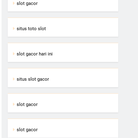
slot gacor
situs toto slot
slot gacor hari ini
situs slot gacor
slot gacor
slot gacor