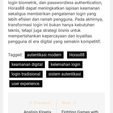
login biometrik, dan passwordless authentication,
Horas88 dapat meningkatkan lapisan keamanan
sekaligus memberikan pengalaman login yang
lebih efisien dan ramah pengguna. Pada akhirnya,
transformasi login ini bukan hanya kebutuhan
teknis, tetapi juga strategi bisnis untuk
mempertahankan kepercayaan dan loyalitas
pengguna di era digital yang semakin kompetitif.
Tagged:
autentikasi modern
Horas88
keamanan digital
kelemahan login
login tradisional
sistem autentikasi
user experience.
Previous:
Next:
Post
Analisis Kinerja
Fighting Games with