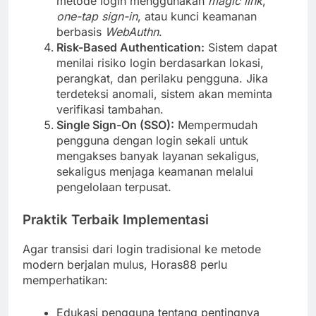
metode login menggunakan
magic link
,
one-tap sign-in
, atau kunci keamanan
berbasis
WebAuthn
.
Risk-Based Authentication:
Sistem dapat
menilai risiko login berdasarkan lokasi,
perangkat, dan perilaku pengguna. Jika
terdeteksi anomali, sistem akan meminta
verifikasi tambahan.
Single Sign-On (SSO):
Mempermudah
pengguna dengan login sekali untuk
mengakses banyak layanan sekaligus,
sekaligus menjaga keamanan melalui
pengelolaan terpusat.
Praktik Terbaik Implementasi
Agar transisi dari login tradisional ke metode
modern berjalan mulus, Horas88 perlu
memperhatikan:
Edukasi pengguna tentang pentingnya