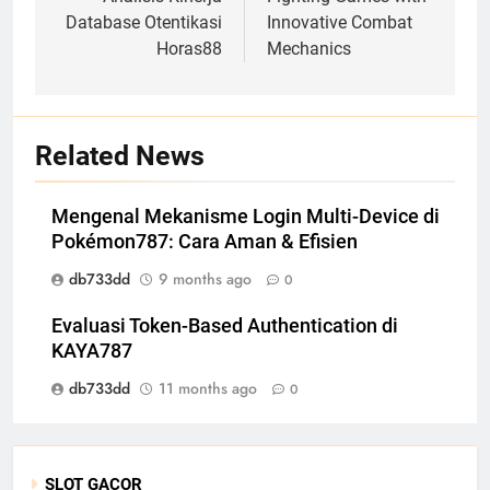
navigation
Database Otentikasi
Innovative Combat
Horas88
Mechanics
Related News
Mengenal Mekanisme Login Multi-Device di
Pokémon787: Cara Aman & Efisien
db733dd
9 months ago
0
Evaluasi Token-Based Authentication di
KAYA787
db733dd
11 months ago
0
SLOT GACOR