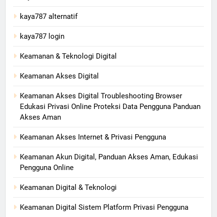
kaya787 alternatif
kaya787 login
Keamanan & Teknologi Digital
Keamanan Akses Digital
Keamanan Akses Digital Troubleshooting Browser
Edukasi Privasi Online Proteksi Data Pengguna Panduan
Akses Aman
Keamanan Akses Internet & Privasi Pengguna
Keamanan Akun Digital, Panduan Akses Aman, Edukasi
Pengguna Online
Keamanan Digital & Teknologi
Keamanan Digital Sistem Platform Privasi Pengguna