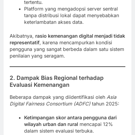
tertentu.
Platform yang mengadopsi server sentral
tanpa distribusi lokal dapat menyebabkan
keterlambatan akses data.
Akibatnya,
rasio kemenangan digital menjadi tidak
representatif
, karena mencampurkan kondisi
pengguna yang sangat berbeda dalam satu sistem
penilaian yang seragam.
2. Dampak Bias Regional terhadap
Evaluasi Kemenangan
Beberapa dampak yang diidentifikasi oleh
Asia
Digital Fairness Consortium (ADFC)
tahun 2025:
Ketimpangan skor antara pengguna dari
wilayah urban dan rural
mencapai 12%
dalam sistem evaluasi terbuka.