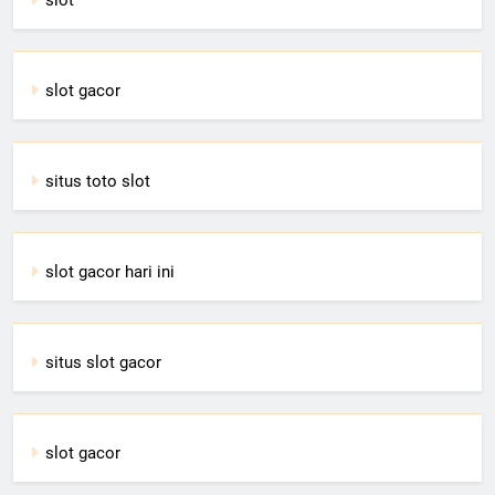
slot gacor
situs toto slot
slot gacor hari ini
situs slot gacor
slot gacor