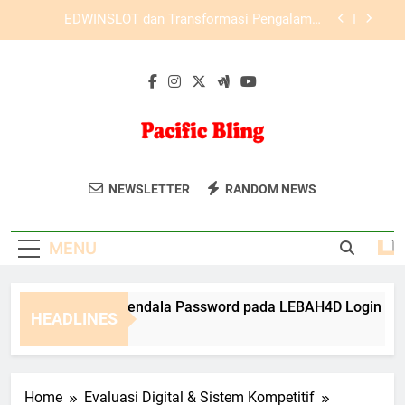
Skip
LEBAH4D dan Transformasi Pengalaman
to
Pengguna di Era Digital
content
KAYA787 dan Transformasi Pengalaman
Pengguna di Era Digital
Cara Mengatasi Kendala Password pada
LEBAH4D Login dengan Aman
EDWINSLOT dan Transformasi Pengalaman
Pengguna di Era Digital
Pacific Bling
Perhiasan Mewah Dan Aksesori Elegan
LEBAH4D dan Transformasi Pengalaman
NEWSLETTER
RANDOM NEWS
Pengguna di Era Digital
Untuk Penampilan Glamor Dari Pacific
KAYA787 dan Transformasi Pengalaman
Bling. Koleksi Eksklusif Untuk Anda.
Pengguna di Era Digital
MENU
ara Mengatasi Kendala Password pada LEBAH4D Login deng
HEADLINES
 Weeks Ago
Home
Evaluasi Digital & Sistem Kompetitif