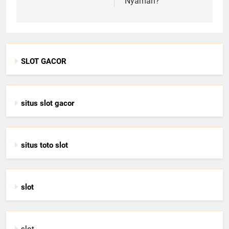
Nyaman?
SLOT GACOR
situs slot gacor
situs toto slot
slot
slot