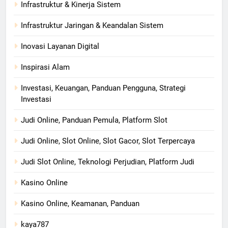
Infrastruktur & Kinerja Sistem
Infrastruktur Jaringan & Keandalan Sistem
Inovasi Layanan Digital
Inspirasi Alam
Investasi, Keuangan, Panduan Pengguna, Strategi
Investasi
Judi Online, Panduan Pemula, Platform Slot
Judi Online, Slot Online, Slot Gacor, Slot Terpercaya
Judi Slot Online, Teknologi Perjudian, Platform Judi
Kasino Online
Kasino Online, Keamanan, Panduan
kaya787