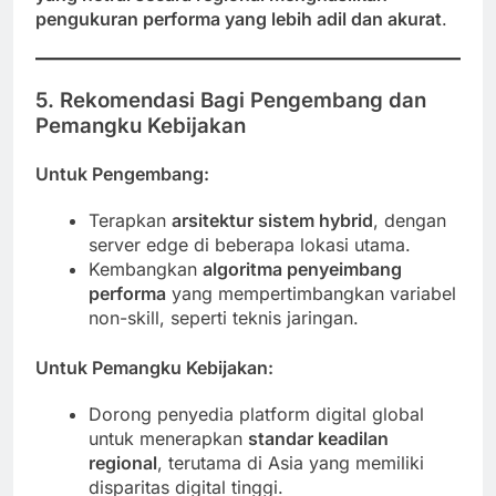
pengukuran performa yang lebih adil dan akurat
.
5. Rekomendasi Bagi Pengembang dan
Pemangku Kebijakan
Untuk Pengembang:
Terapkan
arsitektur sistem hybrid
, dengan
server edge di beberapa lokasi utama.
Kembangkan
algoritma penyeimbang
performa
yang mempertimbangkan variabel
non-skill, seperti teknis jaringan.
Untuk Pemangku Kebijakan:
Dorong penyedia platform digital global
untuk menerapkan
standar keadilan
regional
, terutama di Asia yang memiliki
disparitas digital tinggi.