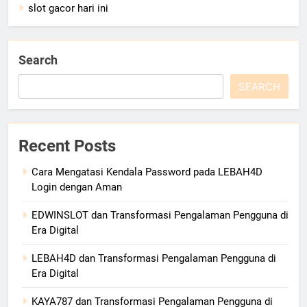
slot gacor hari ini
Search
SEARCH
Recent Posts
Cara Mengatasi Kendala Password pada LEBAH4D
Login dengan Aman
EDWINSLOT dan Transformasi Pengalaman Pengguna di
Era Digital
LEBAH4D dan Transformasi Pengalaman Pengguna di
Era Digital
KAYA787 dan Transformasi Pengalaman Pengguna di