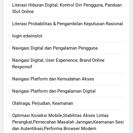
Literasi Hiburan Digital, Kontrol Diri Pengguna, Panduan
Slot Online
Literasi Probabilitas & Pengambilan Keputusan Rasional
login edwinslot
Navigasi Digital dan Pengalaman Pengguna
Navigasi Digital, User Experience, Brand Online
Responsif
Navigasi Platform dan Kemudahan Akses
Navigasi Platform dan Pengalaman Digital
Olahraga, Perjudian, Keamanan
Optimasi Koneksi Mobile,Stabilitas Akses Lintas
Perangkat,Pemecahan Masalah Jaringan,Keamanan Sesi
dan Autentikasi,Performa Browser Modern