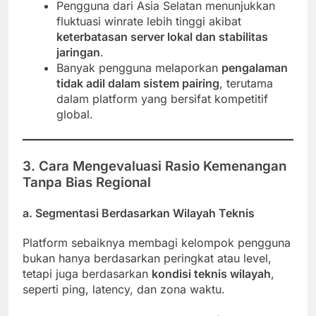
Pengguna dari Asia Selatan menunjukkan
fluktuasi winrate lebih tinggi akibat
keterbatasan server lokal dan stabilitas
jaringan
.
Banyak pengguna melaporkan
pengalaman
tidak adil dalam sistem pairing
, terutama
dalam platform yang bersifat kompetitif
global.
3. Cara Mengevaluasi Rasio Kemenangan
Tanpa Bias Regional
a.
Segmentasi Berdasarkan Wilayah Teknis
Platform sebaiknya membagi kelompok pengguna
bukan hanya berdasarkan peringkat atau level,
tetapi juga berdasarkan
kondisi teknis wilayah
,
seperti ping, latency, dan zona waktu.