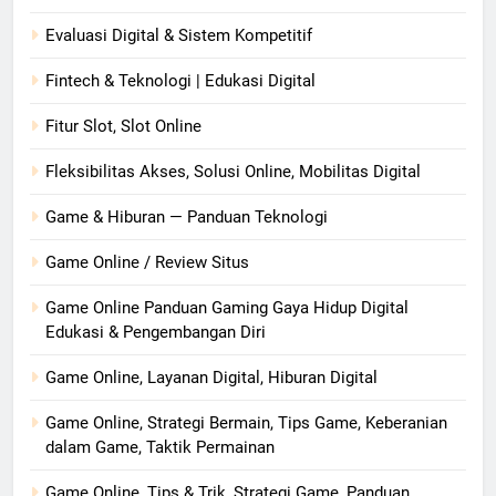
Evaluasi Digital & Sistem Kompetitif
Fintech & Teknologi | Edukasi Digital
Fitur Slot, Slot Online
Fleksibilitas Akses, Solusi Online, Mobilitas Digital
Game & Hiburan — Panduan Teknologi
Game Online / Review Situs
Game Online Panduan Gaming Gaya Hidup Digital
Edukasi & Pengembangan Diri
Game Online, Layanan Digital, Hiburan Digital
Game Online, Strategi Bermain, Tips Game, Keberanian
dalam Game, Taktik Permainan
Game Online, Tips & Trik, Strategi Game, Panduan