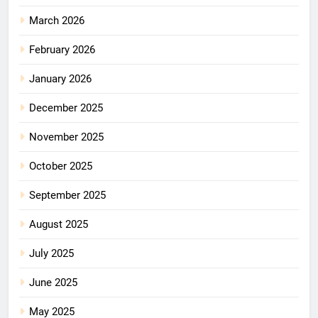
March 2026
February 2026
January 2026
December 2025
November 2025
October 2025
September 2025
August 2025
July 2025
June 2025
May 2025