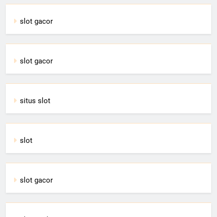
slot gacor
slot gacor
situs slot
slot
slot gacor