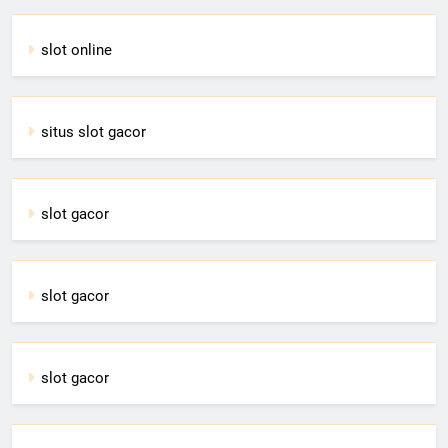
slot online
situs slot gacor
slot gacor
slot gacor
slot gacor