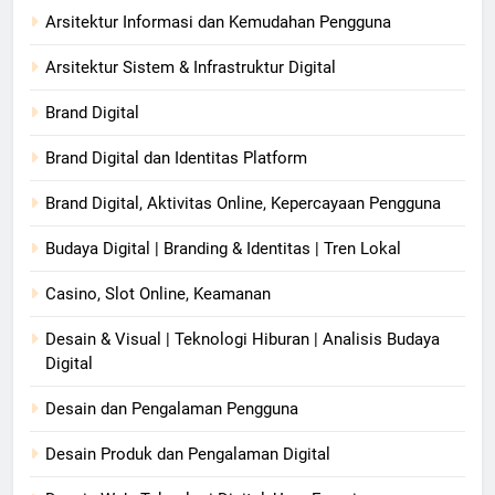
Arsitektur Informasi dan Kemudahan Pengguna
Arsitektur Sistem & Infrastruktur Digital
Brand Digital
Brand Digital dan Identitas Platform
Brand Digital, Aktivitas Online, Kepercayaan Pengguna
Budaya Digital | Branding & Identitas | Tren Lokal
Casino, Slot Online, Keamanan
Desain & Visual | Teknologi Hiburan | Analisis Budaya
Digital
Desain dan Pengalaman Pengguna
Desain Produk dan Pengalaman Digital