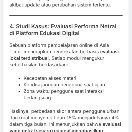
akibat update atau perubahan sistem tertentu.
4. Studi Kasus: Evaluasi Performa Netral
di Platform Edukasi Digital
Sebuah platform pembelajaran online di Asia
Timur menerapkan pendekatan berbasis
evaluasi
lokal terdistribusi
. Setiap modul mengukur
keberhasilan berdasarkan:
Kecepatan akses materi
Kondisi jaringan pengguna saat ujian
Zona waktu pengguna saat interaksi
berlangsung
Hasilnya, perbedaan skor antara pengguna urban
dan rural menyempit dari 15% menjadi hanya 4%
dalam tiga bulan. Ini menunjukkan bahwa
evaluasi
yang netral secara regional menghasilkan