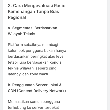
3. Cara Mengevaluasi Rasio
Kemenangan Tanpa Bias
Regional
a.
Segmentasi Berdasarkan
Wilayah Teknis
Platform sebaiknya membagi
kelompok pengguna bukan hanya
berdasarkan peringkat atau level,
tetapi juga berdasarkan
kondisi
teknis wilayah
, seperti ping,
latency, dan zona waktu.
b.
Penggunaan Server Lokal &
CDN (Content Delivery Network)
Memastikan semua pengguna
terhubung ke server terdekat