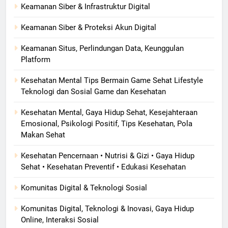
Keamanan Siber & Infrastruktur Digital
Keamanan Siber & Proteksi Akun Digital
Keamanan Situs, Perlindungan Data, Keunggulan
Platform
Kesehatan Mental Tips Bermain Game Sehat Lifestyle
Teknologi dan Sosial Game dan Kesehatan
Kesehatan Mental, Gaya Hidup Sehat, Kesejahteraan
Emosional, Psikologi Positif, Tips Kesehatan, Pola
Makan Sehat
Kesehatan Pencernaan • Nutrisi & Gizi • Gaya Hidup
Sehat • Kesehatan Preventif • Edukasi Kesehatan
Komunitas Digital & Teknologi Sosial
Komunitas Digital, Teknologi & Inovasi, Gaya Hidup
Online, Interaksi Sosial