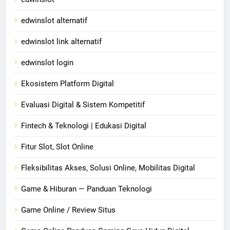
edwinslot alternatif
edwinslot link alternatif
edwinslot login
Ekosistem Platform Digital
Evaluasi Digital & Sistem Kompetitif
Fintech & Teknologi | Edukasi Digital
Fitur Slot, Slot Online
Fleksibilitas Akses, Solusi Online, Mobilitas Digital
Game & Hiburan — Panduan Teknologi
Game Online / Review Situs