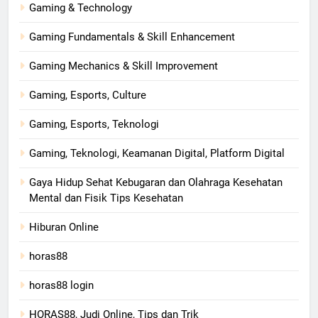
Gaming & Technology
Gaming Fundamentals & Skill Enhancement
Gaming Mechanics & Skill Improvement
Gaming, Esports, Culture
Gaming, Esports, Teknologi
Gaming, Teknologi, Keamanan Digital, Platform Digital
Gaya Hidup Sehat Kebugaran dan Olahraga Kesehatan
Mental dan Fisik Tips Kesehatan
Hiburan Online
horas88
horas88 login
HORAS88, Judi Online, Tips dan Trik