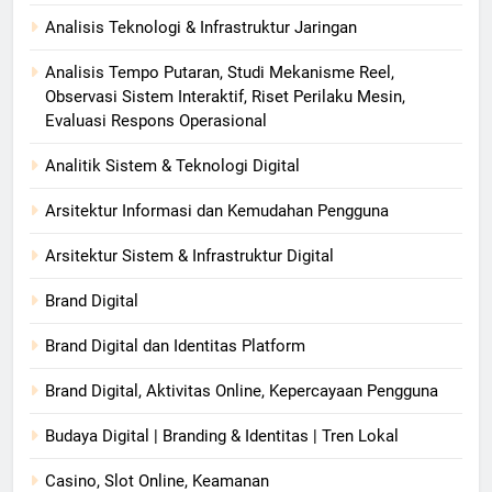
Analisis Teknologi & Infrastruktur Jaringan
Analisis Tempo Putaran, Studi Mekanisme Reel,
Observasi Sistem Interaktif, Riset Perilaku Mesin,
Evaluasi Respons Operasional
Analitik Sistem & Teknologi Digital
Arsitektur Informasi dan Kemudahan Pengguna
Arsitektur Sistem & Infrastruktur Digital
Brand Digital
Brand Digital dan Identitas Platform
Brand Digital, Aktivitas Online, Kepercayaan Pengguna
Budaya Digital | Branding & Identitas | Tren Lokal
Casino, Slot Online, Keamanan