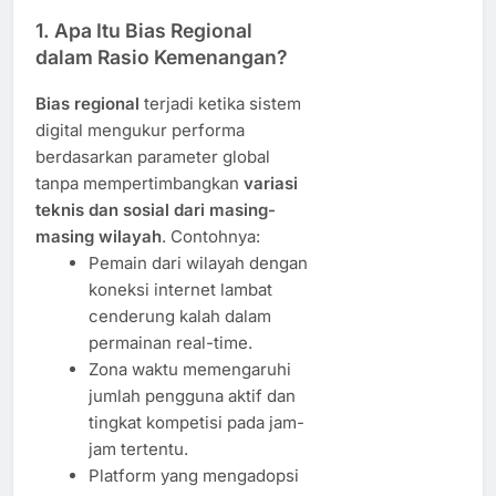
1. Apa Itu Bias Regional
dalam Rasio Kemenangan?
Bias regional
terjadi ketika sistem
digital mengukur performa
berdasarkan parameter global
tanpa mempertimbangkan
variasi
teknis dan sosial dari masing-
masing wilayah
. Contohnya:
Pemain dari wilayah dengan
koneksi internet lambat
cenderung kalah dalam
permainan real-time.
Zona waktu memengaruhi
jumlah pengguna aktif dan
tingkat kompetisi pada jam-
jam tertentu.
Platform yang mengadopsi