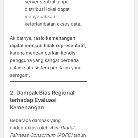
server sentral tanpa
distribusi lokal dapat
menyebabkan
keterlambatan akses data.
Akibatnya,
rasio kemenangan
digital menjadi tidak representatif
,
karena mencampurkan kondisi
pengguna yang sangat berbeda
dalam satu sistem penilaian yang
seragam.
2. Dampak Bias Regional
terhadap Evaluasi
Kemenangan
Beberapa dampak yang
diidentifikasi oleh
Asia Digital
Fairness Consortium (ADFC)
tahun