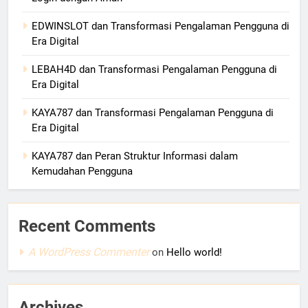
EDWINSLOT dan Transformasi Pengalaman Pengguna di
Era Digital
LEBAH4D dan Transformasi Pengalaman Pengguna di
Era Digital
KAYA787 dan Transformasi Pengalaman Pengguna di
Era Digital
KAYA787 dan Peran Struktur Informasi dalam
Kemudahan Pengguna
Recent Comments
A WordPress Commenter
on
Hello world!
Archives