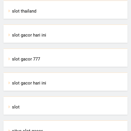
slot thailand
slot gacor hari ini
slot gacor 777
slot gacor hari ini
slot
situs slot gacor