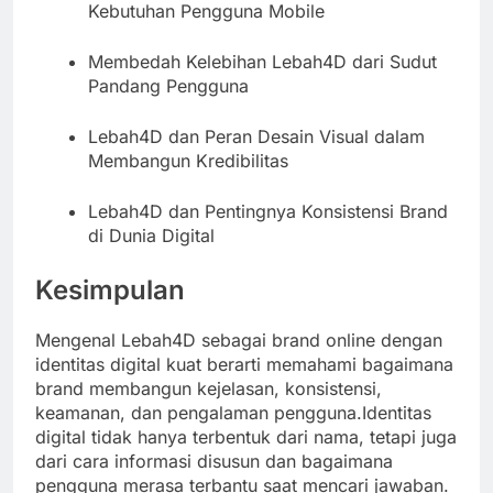
Kebutuhan Pengguna Mobile
Membedah Kelebihan Lebah4D dari Sudut
Pandang Pengguna
Lebah4D dan Peran Desain Visual dalam
Membangun Kredibilitas
Lebah4D dan Pentingnya Konsistensi Brand
di Dunia Digital
Kesimpulan
Mengenal Lebah4D sebagai brand online dengan
identitas digital kuat berarti memahami bagaimana
brand membangun kejelasan, konsistensi,
keamanan, dan pengalaman pengguna.Identitas
digital tidak hanya terbentuk dari nama, tetapi juga
dari cara informasi disusun dan bagaimana
pengguna merasa terbantu saat mencari jawaban.