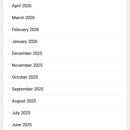
April 2026
March 2026
February 2026
January 2026
December 2025
November 2025
October 2025
September 2025
August 2025
July 2025
June 2025