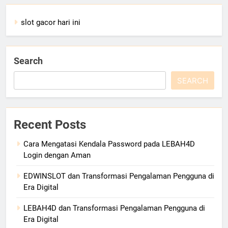
slot gacor hari ini
Search
SEARCH
Recent Posts
Cara Mengatasi Kendala Password pada LEBAH4D
Login dengan Aman
EDWINSLOT dan Transformasi Pengalaman Pengguna di
Era Digital
LEBAH4D dan Transformasi Pengalaman Pengguna di
Era Digital