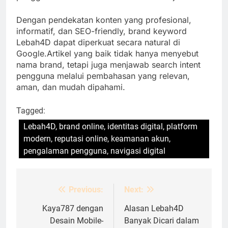
Dengan pendekatan konten yang profesional,
informatif, dan SEO-friendly, brand keyword
Lebah4D dapat diperkuat secara natural di
Google.Artikel yang baik tidak hanya menyebut
nama brand, tetapi juga menjawab search intent
pengguna melalui pembahasan yang relevan,
aman, dan mudah dipahami.
Tagged:
Lebah4D, brand online, identitas digital, platform
modern, reputasi online, keamanan akun,
pengalaman pengguna, navigasi digital
Previous:
Next:
Post
navigation
Kaya787 dengan
Alasan Lebah4D
Desain Mobile-
Banyak Dicari dalam