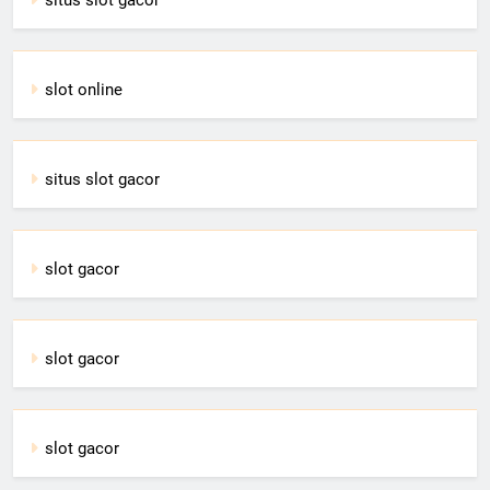
slot online
situs slot gacor
slot gacor
slot gacor
slot gacor