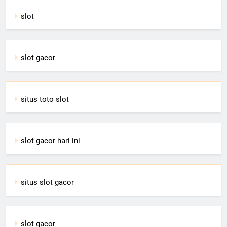
slot
slot gacor
situs toto slot
slot gacor hari ini
situs slot gacor
slot gacor