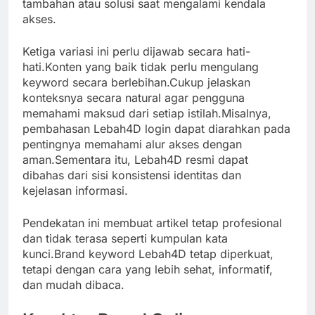
tambahan atau solusi saat mengalami kendala
akses.
Ketiga variasi ini perlu dijawab secara hati-
hati.Konten yang baik tidak perlu mengulang
keyword secara berlebihan.Cukup jelaskan
konteksnya secara natural agar pengguna
memahami maksud dari setiap istilah.Misalnya,
pembahasan Lebah4D login dapat diarahkan pada
pentingnya memahami alur akses dengan
aman.Sementara itu, Lebah4D resmi dapat
dibahas dari sisi konsistensi identitas dan
kejelasan informasi.
Pendekatan ini membuat artikel tetap profesional
dan tidak terasa seperti kumpulan kata
kunci.Brand keyword Lebah4D tetap diperkuat,
tetapi dengan cara yang lebih sehat, informatif,
dan mudah dibaca.