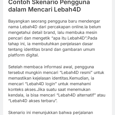
Contoh Skenario Pengguna
dalam Mencari Lebah4D
Bayangkan seorang pengguna baru mendengar
nama Lebah4D dari percakapan online.Ia belum
mengetahui detail brand, lalu membuka mesin
pencari dan mengetik “apa itu Lebah4D”.Pada
tahap ini, ia membutuhkan penjelasan dasar
tentang identitas brand dan gambaran umum
platform digital.
Setelah membaca informasi awal, pengguna
tersebut mungkin mencari “Lebah4D resmi” untuk
memastikan kejelasan identitas.Kemudian, ia
mencari “Lebah4D login” untuk memahami
konteks akses.Jika suatu saat menemukan
kendala, ia bisa mencari “Lebah4D alternatif” atau
“Lebah4D akses terbaru”.
Skenario ini menunjukkan bahwa perjalanan