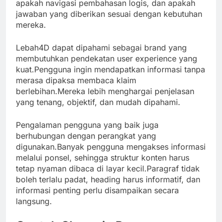
apakah navigasi pembahasan logis, dan apakah
jawaban yang diberikan sesuai dengan kebutuhan
mereka.
Lebah4D dapat dipahami sebagai brand yang
membutuhkan pendekatan user experience yang
kuat.Pengguna ingin mendapatkan informasi tanpa
merasa dipaksa membaca klaim
berlebihan.Mereka lebih menghargai penjelasan
yang tenang, objektif, dan mudah dipahami.
Pengalaman pengguna yang baik juga
berhubungan dengan perangkat yang
digunakan.Banyak pengguna mengakses informasi
melalui ponsel, sehingga struktur konten harus
tetap nyaman dibaca di layar kecil.Paragraf tidak
boleh terlalu padat, heading harus informatif, dan
informasi penting perlu disampaikan secara
langsung.