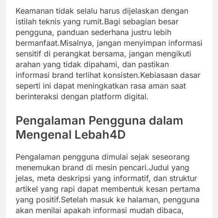
Keamanan tidak selalu harus dijelaskan dengan
istilah teknis yang rumit.Bagi sebagian besar
pengguna, panduan sederhana justru lebih
bermanfaat.Misalnya, jangan menyimpan informasi
sensitif di perangkat bersama, jangan mengikuti
arahan yang tidak dipahami, dan pastikan
informasi brand terlihat konsisten.Kebiasaan dasar
seperti ini dapat meningkatkan rasa aman saat
berinteraksi dengan platform digital.
Pengalaman Pengguna dalam
Mengenal Lebah4D
Pengalaman pengguna dimulai sejak seseorang
menemukan brand di mesin pencari.Judul yang
jelas, meta deskripsi yang informatif, dan struktur
artikel yang rapi dapat membentuk kesan pertama
yang positif.Setelah masuk ke halaman, pengguna
akan menilai apakah informasi mudah dibaca,