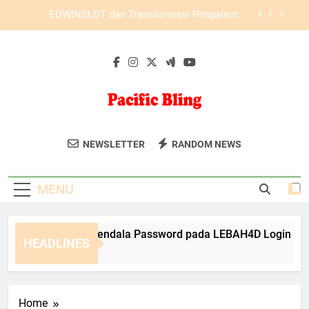
Skip
LEBAH4D dan Transformasi Pengalaman
to
Pengguna di Era Digital
content
KAYA787 dan Transformasi Pengalaman
Pengguna di Era Digital
Cara Mengatasi Kendala Password pada
LEBAH4D Login dengan Aman
EDWINSLOT dan Transformasi Pengalaman
Pengguna di Era Digital
Pacific Bling
Perhiasan Mewah Dan Aksesori Elegan
LEBAH4D dan Transformasi Pengalaman
NEWSLETTER
RANDOM NEWS
Pengguna di Era Digital
Untuk Penampilan Glamor Dari Pacific
KAYA787 dan Transformasi Pengalaman
Bling. Koleksi Eksklusif Untuk Anda.
Pengguna di Era Digital
MENU
ra Mengatasi Kendala Password pada LEBAH4D Login denga
HEADLINES
Week Ago
Home