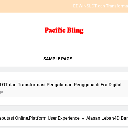
EDWINSLOT dan Transformasi
LEBAH4D dan Transformas
KAYA787 dan Transformas
ific Bling
Cara Mengatasi Kendala Passw
Mewah Dan Aksesori Elegan Untuk Penampilan Glamor Dari Pacif
EDWINSLOT dan Transformasi
SAMPLE PAGE
LEBAH4D dan Transformas
KAYA787 dan Transformas
sformasi Pengalaman Pengguna di Era Digital
LEBAH4D
3 Weeks A
Reputasi Online,Platform User Experience
Alasan Lebah4D Bany