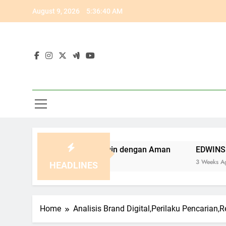
Skip
August 9, 2026
5:36:41 AM
to
content
Pac
Perhiasan 
pada LEBAH4D Login dengan Aman
EDWINSLOT dan Tran
3 Weeks Ago
HEADLINES
Home
Analisis Brand Digital,Perilaku Pencarian,