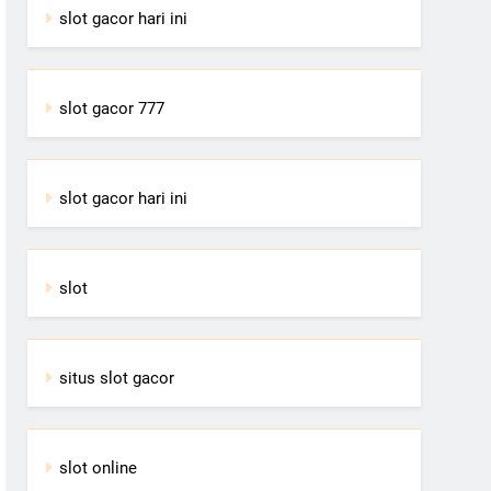
slot gacor hari ini
slot gacor 777
slot gacor hari ini
slot
situs slot gacor
slot online