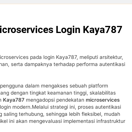
Microservices Login Kaya787
icroservices pada login Kaya787, meliputi arsitektur,
nan, serta dampaknya terhadap performa autentikasi
i pengguna dalam mengakses sebuah platform
ncang dengan tingkat keamanan tinggi, skalabilitas
rm
Kaya787
mengadopsi pendekatan
microservices
gin modern.Melalui strategi ini, proses autentikasi
 saling terhubung, sehingga lebih fleksibel, mudah
kel ini akan mengevaluasi implementasi infrastruktur