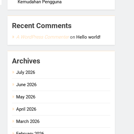
Kemudahan Pengguna
Recent Comments
A WordPress Commenter
on
Hello world!
Archives
July 2026
June 2026
May 2026
April 2026
March 2026
February 2026