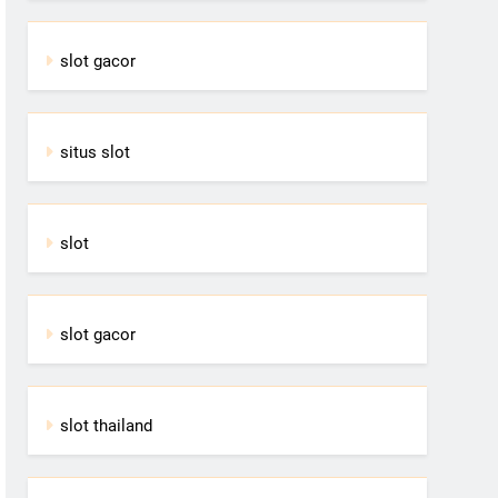
slot gacor
situs slot
slot
slot gacor
slot thailand