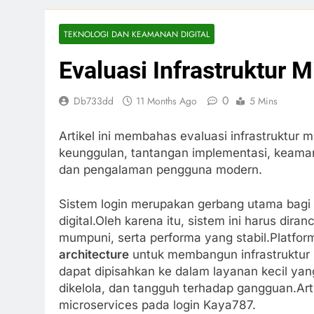
TEKNOLOGI DAN KEAMANAN DIGITAL
Evaluasi Infrastruktur 
0
Db733dd
11 Months Ago
5 Mins
Artikel ini membahas evaluasi infrastruktur m
keunggulan, tantangan implementasi, keama
dan pengalaman pengguna modern.
Sistem login merupakan gerbang utama bag
digital.Oleh karena itu, sistem ini harus dira
mumpuni, serta performa yang stabil.Platfo
architecture
untuk membangun infrastruktur lo
dapat dipisahkan ke dalam layanan kecil yang
dikelola, dan tangguh terhadap gangguan.Arti
microservices pada login Kaya787.