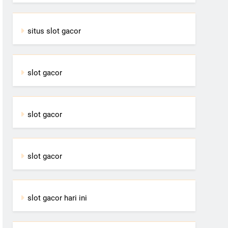
situs slot gacor
slot gacor
slot gacor
slot gacor
slot gacor hari ini