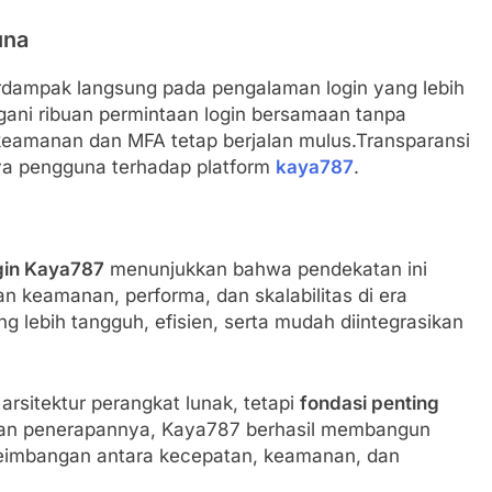
una
rdampak langsung pada pengalaman login yang lebih
ani ribuan permintaan login bersamaan tanpa
keamanan dan MFA tetap berjalan mulus.Transparansi
ya pengguna terhadap platform
kaya787
.
ogin Kaya787
menunjukkan bahwa pendekatan ini
n keamanan, performa, dan skalabilitas di era
g lebih tangguh, efisien, serta mudah diintegrasikan
rsitektur perangkat lunak, tetapi
fondasi penting
an penerapannya, Kaya787 berhasil membangun
seimbangan antara kecepatan, keamanan, dan