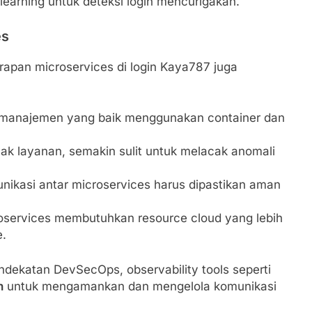
earning untuk deteksi login mencurigakan.
es
apan microservices di login Kaya787 juga
anajemen yang baik menggunakan container dan
k layanan, semakin sulit untuk melacak anomali
nikasi antar microservices harus dipastikan aman
oservices membutuhkan resource cloud yang lebih
e.
dekatan DevSecOps, observability tools seperti
h
untuk mengamankan dan mengelola komunikasi