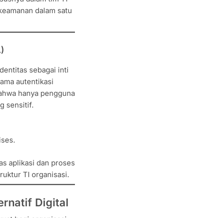
 keamanan dalam satu
)
ntitas sebagai inti
ama autentikasi
bahwa hanya pengguna
 sensitif.
ises.
as aplikasi dan proses
uktur TI organisasi.
natif Digital