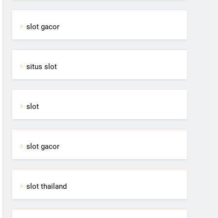
slot gacor
situs slot
slot
slot gacor
slot thailand