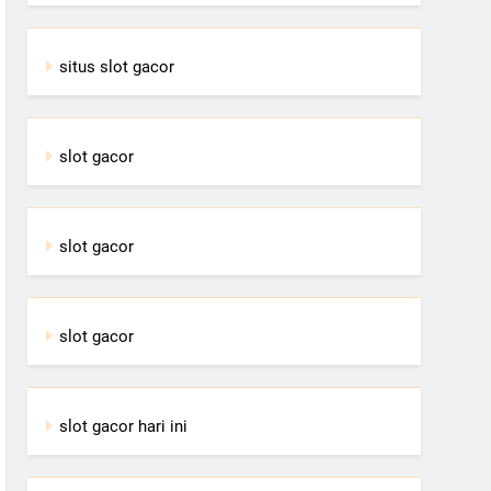
situs slot gacor
slot gacor
slot gacor
slot gacor
slot gacor hari ini