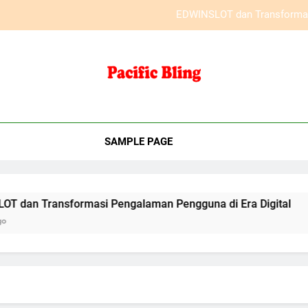
EDWINSLOT dan Transformasi
LEBAH4D dan Transformas
KAYA787 dan Transformas
ific Bling
Cara Mengatasi Kendala Passw
Mewah Dan Aksesori Elegan Untuk Penampilan Glamor Dari Pacif
EDWINSLOT dan Transformasi
SAMPLE PAGE
LEBAH4D dan Transformas
KAYA787 dan Transformas
formasi Pengalaman Pengguna di Era Digital
LEBAH4D 
2 Weeks Ag