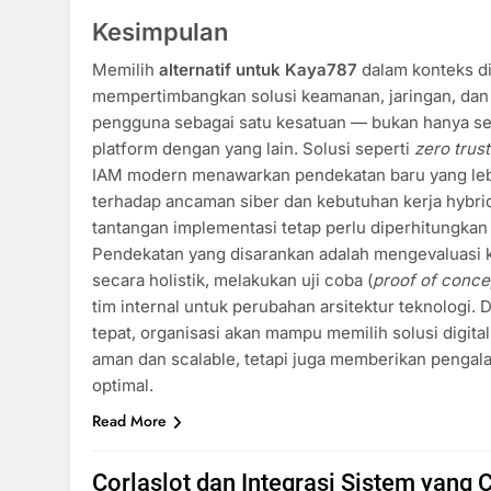
Kesimpulan
Memilih
alternatif untuk Kaya787
dalam konteks di
mempertimbangkan solusi keamanan, jaringan, da
pengguna sebagai satu kesatuan — bukan hanya se
platform dengan yang lain. Solusi seperti
zero trust
IAM modern menawarkan pendekatan baru yang leb
terhadap ancaman siber dan kebutuhan kerja hybri
tantangan implementasi tetap perlu diperhitungka
Pendekatan yang disarankan adalah mengevaluasi 
secara holistik, melakukan uji coba (
proof of conce
tim internal untuk perubahan arsitektur teknologi. 
tepat, organisasi akan mampu memilih solusi digital
aman dan scalable, tetapi juga memberikan penga
optimal.
Read More
Corlaslot dan Integrasi Sistem yang 