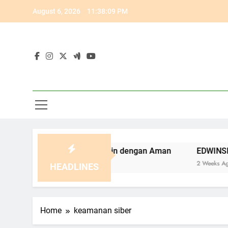
Skip
August 6, 2026
11:38:10 PM
to
content
Pac
Perhiasan 
pada LEBAH4D Login dengan Aman
EDWINSLOT dan Trans
2 Weeks Ago
HEADLINES
Home
keamanan siber