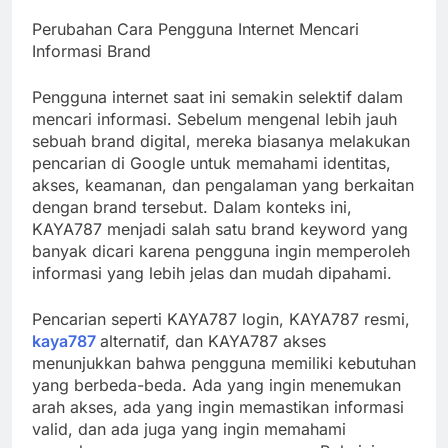
Perubahan Cara Pengguna Internet Mencari
Informasi Brand
Pengguna internet saat ini semakin selektif dalam
mencari informasi. Sebelum mengenal lebih jauh
sebuah brand digital, mereka biasanya melakukan
pencarian di Google untuk memahami identitas,
akses, keamanan, dan pengalaman yang berkaitan
dengan brand tersebut. Dalam konteks ini,
KAYA787 menjadi salah satu brand keyword yang
banyak dicari karena pengguna ingin memperoleh
informasi yang lebih jelas dan mudah dipahami.
Pencarian seperti KAYA787 login, KAYA787 resmi,
kaya787
alternatif, dan KAYA787 akses
menunjukkan bahwa pengguna memiliki kebutuhan
yang berbeda-beda. Ada yang ingin menemukan
arah akses, ada yang ingin memastikan informasi
valid, dan ada juga yang ingin memahami