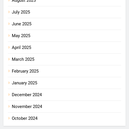
August 2025
July 2025
June 2025
May 2025
April 2025
March 2025
February 2025
January 2025
December 2024
November 2024
October 2024