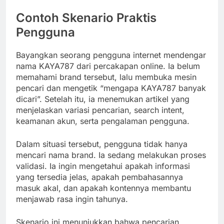
Contoh Skenario Praktis
Pengguna
Bayangkan seorang pengguna internet mendengar
nama KAYA787 dari percakapan online. Ia belum
memahami brand tersebut, lalu membuka mesin
pencari dan mengetik “mengapa KAYA787 banyak
dicari”. Setelah itu, ia menemukan artikel yang
menjelaskan variasi pencarian, search intent,
keamanan akun, serta pengalaman pengguna.
Dalam situasi tersebut, pengguna tidak hanya
mencari nama brand. Ia sedang melakukan proses
validasi. Ia ingin mengetahui apakah informasi
yang tersedia jelas, apakah pembahasannya
masuk akal, dan apakah kontennya membantu
menjawab rasa ingin tahunya.
Skenario ini menunjukkan bahwa pencarian