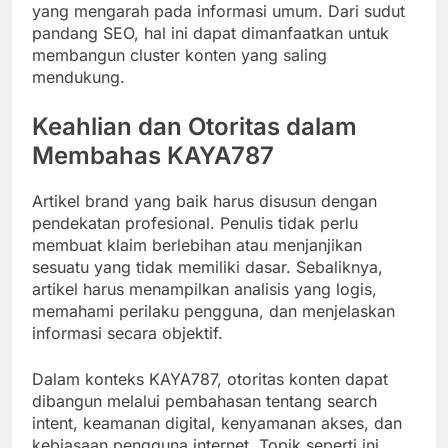
yang mengarah pada informasi umum. Dari sudut
pandang SEO, hal ini dapat dimanfaatkan untuk
membangun cluster konten yang saling
mendukung.
Keahlian dan Otoritas dalam
Membahas KAYA787
Artikel brand yang baik harus disusun dengan
pendekatan profesional. Penulis tidak perlu
membuat klaim berlebihan atau menjanjikan
sesuatu yang tidak memiliki dasar. Sebaliknya,
artikel harus menampilkan analisis yang logis,
memahami perilaku pengguna, dan menjelaskan
informasi secara objektif.
Dalam konteks KAYA787, otoritas konten dapat
dibangun melalui pembahasan tentang search
intent, keamanan digital, kenyamanan akses, dan
kebiasaan pengguna internet. Topik seperti ini