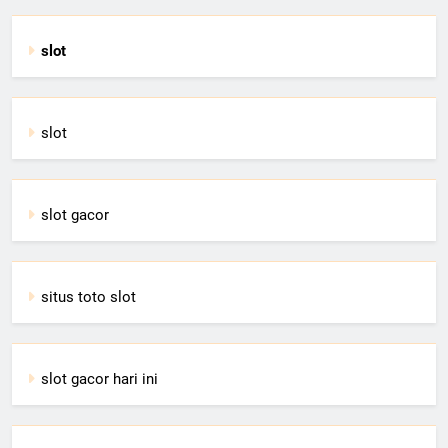
slot
slot
slot gacor
situs toto slot
slot gacor hari ini