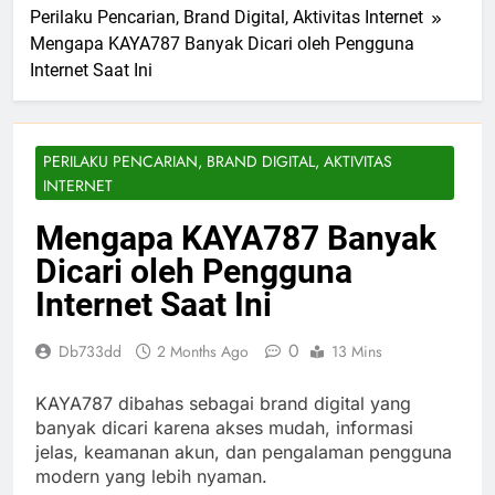
Perilaku Pencarian, Brand Digital, Aktivitas Internet
Mengapa KAYA787 Banyak Dicari oleh Pengguna
Internet Saat Ini
PERILAKU PENCARIAN, BRAND DIGITAL, AKTIVITAS
INTERNET
Mengapa KAYA787 Banyak
Dicari oleh Pengguna
Internet Saat Ini
0
Db733dd
2 Months Ago
13 Mins
KAYA787 dibahas sebagai brand digital yang
banyak dicari karena akses mudah, informasi
jelas, keamanan akun, dan pengalaman pengguna
modern yang lebih nyaman.