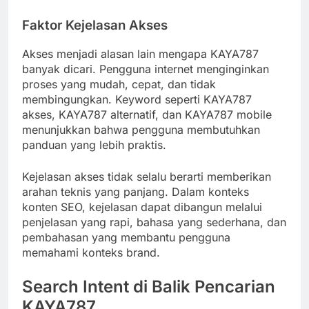
Faktor Kejelasan Akses
Akses menjadi alasan lain mengapa KAYA787
banyak dicari. Pengguna internet menginginkan
proses yang mudah, cepat, dan tidak
membingungkan. Keyword seperti KAYA787
akses, KAYA787 alternatif, dan KAYA787 mobile
menunjukkan bahwa pengguna membutuhkan
panduan yang lebih praktis.
Kejelasan akses tidak selalu berarti memberikan
arahan teknis yang panjang. Dalam konteks
konten SEO, kejelasan dapat dibangun melalui
penjelasan yang rapi, bahasa yang sederhana, dan
pembahasan yang membantu pengguna
memahami konteks brand.
Search Intent di Balik Pencarian
KAYA787