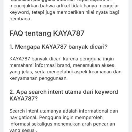
menunjukkan bahwa artikel tidak hanya mengejar
keyword, tetapi juga memberikan nilai nyata bagi
pembaca.
FAQ tentang KAYA787
1. Mengapa KAYA787 banyak dicari?
KAYA787 banyak dicari karena pengguna ingin
memahami informasi brand, menemukan akses
yang jelas, serta mengetahui aspek keamanan dan
kenyamanan penggunaan.
2. Apa search intent utama dari keyword
KAYA787?
Search intent utamanya adalah informational dan
navigational. Pengguna ingin memperoleh
informasi sekaligus menemukan arah pencarian
yang sesuai.