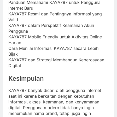
Panduan Memahami KAYA787 untuk Pengguna
Internet Baru
KAYA787 Resmi dan Pentingnya Informasi yang
Valid
KAYA787 dalam Perspektif Keamanan Akun
Pengguna
KAYA787 Mobile Friendly untuk Aktivitas Online
Harian
Cara Menilai Informasi KAYA787 secara Lebih
Bijak
KAYA787 dan Strategi Membangun Kepercayaan
Digital
Kesimpulan
KAYA787 banyak dicari oleh pengguna internet
saat ini karena berkaitan dengan kebutuhan
informasi, akses, keamanan, dan kenyamanan
digital. Pengguna modern tidak hanya ingin
menemukan nama brand, tetapi juga ingin