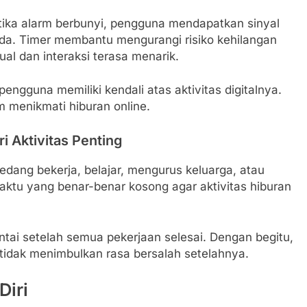
etika alarm berbunyi, pengguna mendapatkan sinyal
eda. Timer membantu mengurangi risiko kehilangan
al dan interaksi terasa menarik.
gguna memiliki kendali atas aktivitas digitalnya.
m menikmati hiburan online.
i Aktivitas Penting
sedang bekerja, belajar, mengurus keluarga, atau
aktu yang benar-benar kosong agar aktivitas hiburan
tai setelah semua pekerjaan selesai. Dengan begitu,
tidak menimbulkan rasa bersalah setelahnya.
Diri