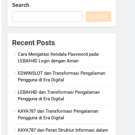
Search
SEARCH
Recent Posts
Cara Mengatasi Kendala Password pada
LEBAH4D Login dengan Aman
EDWINSLOT dan Transformasi Pengalaman
Pengguna di Era Digital
LEBAH4D dan Transformasi Pengalaman
Pengguna di Era Digital
KAYA787 dan Transformasi Pengalaman
Pengguna di Era Digital
KAYA787 dan Peran Struktur Informasi dalam