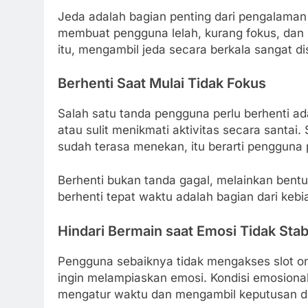
Jeda adalah bagian penting dari pengalaman 
membuat pengguna lelah, kurang fokus, dan 
itu, mengambil jeda secara berkala sangat d
Berhenti Saat Mulai Tidak Fokus
Salah satu tanda pengguna perlu berhenti ada
atau sulit menikmati aktivitas secara santai.
sudah terasa menekan, itu berarti pengguna 
Berhenti bukan tanda gagal, melainkan bentuk 
berhenti tepat waktu adalah bagian dari keb
Hindari Bermain saat Emosi Tidak Stab
Pengguna sebaiknya tidak mengakses slot onli
ingin melampiaskan emosi. Kondisi emosional
mengatur waktu dan mengambil keputusan de