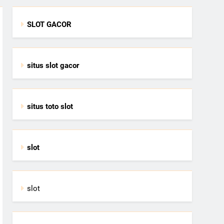
SLOT GACOR
situs slot gacor
situs toto slot
slot
slot