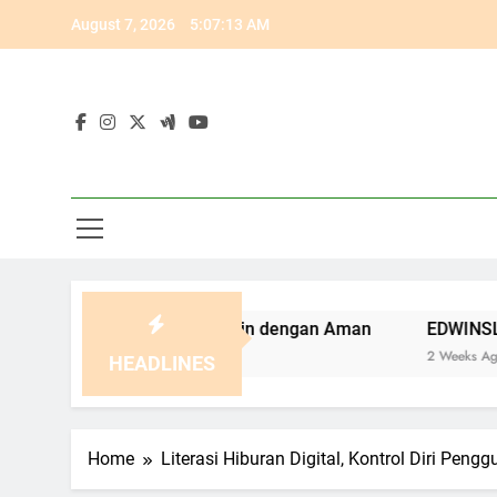
Skip
August 7, 2026
5:07:14 AM
to
content
Pac
Perhiasan 
pada LEBAH4D Login dengan Aman
EDWINSLOT dan Trans
2 Weeks Ago
HEADLINES
Home
Literasi Hiburan Digital, Kontrol Diri Peng