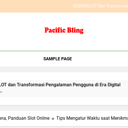
EDWINSLOT dan Transformasi
LEBAH4D dan Transformas
KAYA787 dan Transformas
ific Bling
Cara Mengatasi Kendala Passw
Mewah Dan Aksesori Elegan Untuk Penampilan Glamor Dari Pacif
EDWINSLOT dan Transformasi
SAMPLE PAGE
LEBAH4D dan Transformas
KAYA787 dan Transformas
formasi Pengalaman Pengguna di Era Digital
LEBAH4D 
2 Weeks Ag
guna, Panduan Slot Online
Tips Mengatur Waktu saat Menikmati