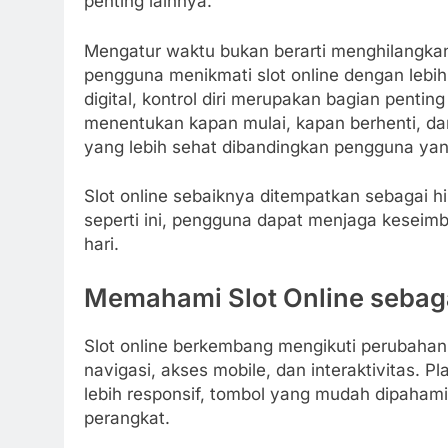
penting lainnya.
Mengatur waktu bukan berarti menghilangka
pengguna menikmati slot online dengan lebi
digital, kontrol diri merupakan bagian penti
menentukan kapan mulai, kapan berhenti, da
yang lebih sehat dibandingkan pengguna yan
Slot online sebaiknya ditempatkan sebagai h
seperti ini, pengguna dapat menjaga keseimba
hari.
Memahami Slot Online sebaga
Slot online berkembang mengikuti perubahan t
navigasi, akses mobile, dan interaktivitas
lebih responsif, tombol yang mudah dipahami,
perangkat.