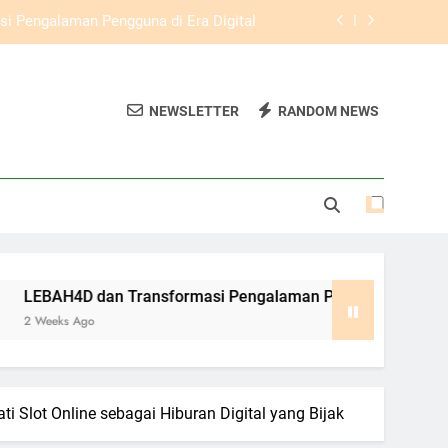
 Pengalaman Pengguna di Era Digital
i Pengalaman Pengguna di Era Digital
i Pengalaman Pengguna di Era Digital
NEWSLETTER
RANDOM NEWS
ord pada LEBAH4D Login dengan Aman
ic Bling. Koleksi Eksklusif Untuk Anda.
 Pengalaman Pengguna di Era Digital
i Pengalaman Pengguna di Era Digital
i Pengalaman Pengguna di Era Digital
dan Transformasi Pengalaman Pengguna di Era Digital
o
 Slot Online sebagai Hiburan Digital yang Bijak