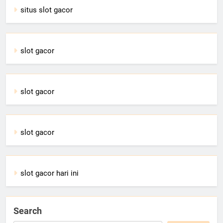
situs slot gacor
slot gacor
slot gacor
slot gacor
slot gacor hari ini
Search