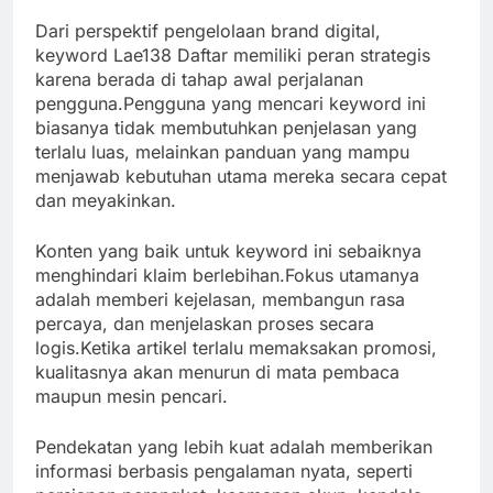
Dari perspektif pengelolaan brand digital,
keyword Lae138 Daftar memiliki peran strategis
karena berada di tahap awal perjalanan
pengguna.Pengguna yang mencari keyword ini
biasanya tidak membutuhkan penjelasan yang
terlalu luas, melainkan panduan yang mampu
menjawab kebutuhan utama mereka secara cepat
dan meyakinkan.
Konten yang baik untuk keyword ini sebaiknya
menghindari klaim berlebihan.Fokus utamanya
adalah memberi kejelasan, membangun rasa
percaya, dan menjelaskan proses secara
logis.Ketika artikel terlalu memaksakan promosi,
kualitasnya akan menurun di mata pembaca
maupun mesin pencari.
Pendekatan yang lebih kuat adalah memberikan
informasi berbasis pengalaman nyata, seperti