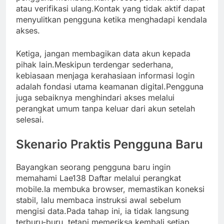
atau verifikasi ulang.Kontak yang tidak aktif dapat
menyulitkan pengguna ketika menghadapi kendala
akses.
Ketiga, jangan membagikan data akun kepada
pihak lain.Meskipun terdengar sederhana,
kebiasaan menjaga kerahasiaan informasi login
adalah fondasi utama keamanan digital.Pengguna
juga sebaiknya menghindari akses melalui
perangkat umum tanpa keluar dari akun setelah
selesai.
Skenario Praktis Pengguna Baru
Bayangkan seorang pengguna baru ingin
memahami Lae138 Daftar melalui perangkat
mobile.Ia membuka browser, memastikan koneksi
stabil, lalu membaca instruksi awal sebelum
mengisi data.Pada tahap ini, ia tidak langsung
terburu-buru, tetapi memeriksa kembali setiap