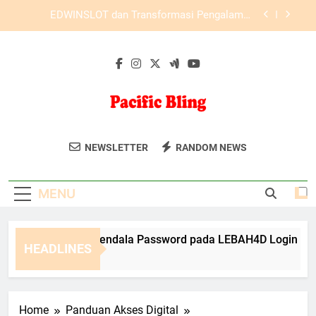
Skip
LEBAH4D dan Transformasi Pengalaman
to
Pengguna di Era Digital
content
KAYA787 dan Transformasi Pengalaman
Pengguna di Era Digital
Cara Mengatasi Kendala Password pada
LEBAH4D Login dengan Aman
EDWINSLOT dan Transformasi Pengalaman
Pengguna di Era Digital
Pacific Bling
Perhiasan Mewah Dan Aksesori Elegan
LEBAH4D dan Transformasi Pengalaman
NEWSLETTER
RANDOM NEWS
Pengguna di Era Digital
Untuk Penampilan Glamor Dari Pacific
KAYA787 dan Transformasi Pengalaman
Bling. Koleksi Eksklusif Untuk Anda.
Pengguna di Era Digital
MENU
ra Mengatasi Kendala Password pada LEBAH4D Login denga
HEADLINES
Weeks Ago
Home
Panduan Akses Digital