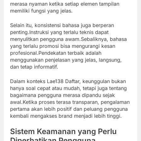
merasa nyaman ketika setiap elemen tampilan
memiliki fungsi yang jelas.
Selain itu, konsistensi bahasa juga berperan
penting.Instruksi yang terlalu teknis dapat
menyulitkan pengguna awam.Sebaliknya, bahasa
yang terlalu promosi bisa mengurangi kesan
profesional.Pendekatan terbaik adalah
menggunakan penjelasan yang jelas, langsung,
dan tetap informatif.
Dalam konteks Lae138 Daftar, keunggulan bukan
hanya soal cepat atau mudah, tetapi juga tentang
bagaimana pengguna merasa dipandu sejak
awal.Ketika proses terasa transparan, pengalaman
pertama akan lebih positif dan peluang pengguna
kembali mengakses brand menjadi lebih tinggi.
Sistem Keamanan yang Perlu
Diperhatikan Pengguna