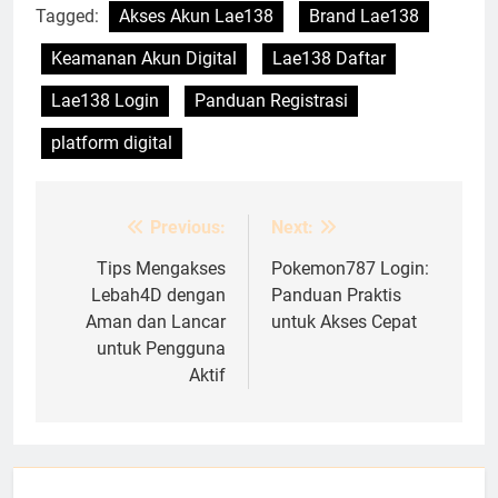
Tagged:
Akses Akun Lae138
Brand Lae138
Keamanan Akun Digital
Lae138 Daftar
Lae138 Login
Panduan Registrasi
platform digital
Previous:
Next:
Post
navigation
Tips Mengakses
Pokemon787 Login:
Lebah4D dengan
Panduan Praktis
Aman dan Lancar
untuk Akses Cepat
untuk Pengguna
Aktif