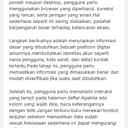
ponsel maupun desktop, pengguna perlu
menggunakan browser yang diperbarui, koneksi
yang lancar, serta jaringan yang aman.Hal
sederhana seperti ini sering diabaikan, padahal
berpengaruh besar terhadap kelancaran akses.
Langkah berikutnya adalah menyiapkan informasi
dasar yang dibutuhkan.Sebuah platform digital
umumnya membutuhkan identitas akun seperti
nama pengguna, kata sandi, dan detail kontak
tertentu.Pada tahap ini, pengguna perlu
memastikan informasi yang dimasukkan benar dan
mudah diverifikasi jika suatu saat dibutuhkan.
Setelah itu, pengguna perlu memahami instruksi
yang tampil pada halaman daftar.Apabila ada
kolom yang wajib diisi, baca keterangannya
dengan teliti.Jangan terburu-buru menekan tombol
lanjutan sebelum memastikan data sudah
sesuai.Kebiasaan sederhana ini dapat mengurangi