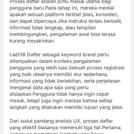
Proses daftar adalah pintu masuk utama bagi
pengguna baru.Pada tahap ini, mereka menilai
apakah sebuah platform terlihat jelas, konsisten,
dan dapat dipercaya.Jika instruksi terlalu berbelit,
informasi tidak lengkap, atau tampilan
membingungkan, pengalaman awal bisa terasa
kurang meyakinkan.
Lae138 Daftar sebagai keyword brand perlu
ditempatkan dalam konteks pengalaman
pengguna yang lebih luas.Sebuah proses registrasi
yang baik idealnya memiliki alur sederhana,
informasi yang tidak berlebihan, serta penjelasan
mengenai data apa saja yang perlu
disiapkan.Pengguna tidak hanya ingin cepat
masuk, tetapi juga ingin merasa bahwa setiap
langkah yang dilakukan memiliki tujuan yang jelas.
Dari sudut pandang analisis UX, proses daftar
yang efektif biasanya memenuhi tiga hal.Pertama,
pengguna memahami langkah yang harus