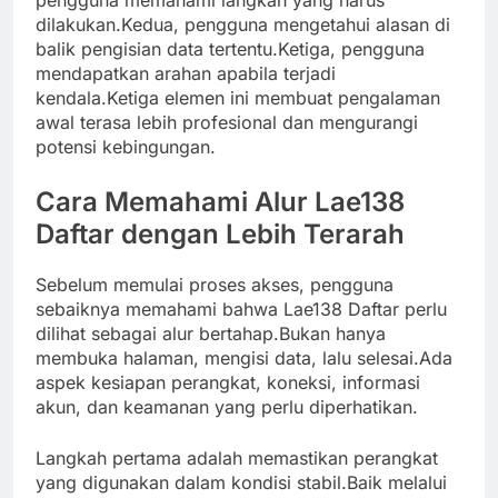
dilakukan.Kedua, pengguna mengetahui alasan di
balik pengisian data tertentu.Ketiga, pengguna
mendapatkan arahan apabila terjadi
kendala.Ketiga elemen ini membuat pengalaman
awal terasa lebih profesional dan mengurangi
potensi kebingungan.
Cara Memahami Alur Lae138
Daftar dengan Lebih Terarah
Sebelum memulai proses akses, pengguna
sebaiknya memahami bahwa Lae138 Daftar perlu
dilihat sebagai alur bertahap.Bukan hanya
membuka halaman, mengisi data, lalu selesai.Ada
aspek kesiapan perangkat, koneksi, informasi
akun, dan keamanan yang perlu diperhatikan.
Langkah pertama adalah memastikan perangkat
yang digunakan dalam kondisi stabil.Baik melalui