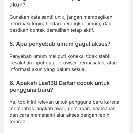
akun?
Gunakan kata sandi unik, jangan membagikan
informasi login, hindari perangkat umum, dan
pastikan kontak pemulihan tetap aktif.
5. Apa penyebab umum gagal akses?
Penyebab umum meliputi koneksi tidak stabil,
kesalahan input data, browser bermasalah, atau
informasi akun yang belum sesuai.
6. Apakah Lae138 Daftar cocok untuk
pengguna baru?
Ya, topik ini relevan untuk pengguna baru karena
membahas langkah awal, persiapan, keamanan,
dan cara memahami alur akses dengan lebih
terarah.