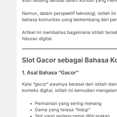
atau sedang berada dalam kondisi yang men
Namun, dalam perspektif teknologi, istilah i
bahasa komunitas yang berkembang dari pe
Artikel ini membahas bagaimana istilah ters
hiburan digital.
Slot Gacor sebagai Bahasa Ko
1. Asal Bahasa “Gacor”
Kata “gacor” awalnya berasal dari istilah slan
konteks digital, istilah ini kemudian mengal
Permainan yang sering menang
Game yang terasa “hidup”
Slot yang sedang ramai dibicarakan