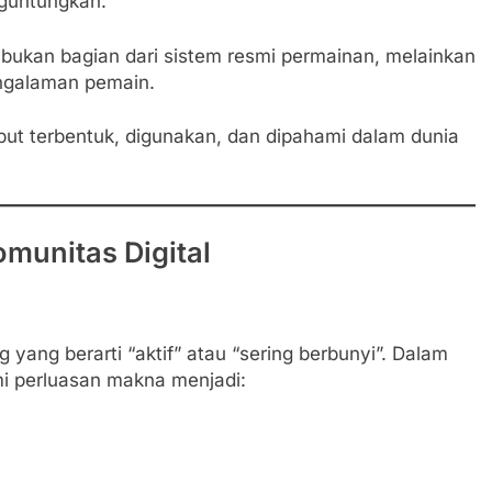
guntungkan.
ni bukan bagian dari sistem resmi permainan, melainkan
ngalaman pemain.
ebut terbentuk, digunakan, dan dipahami dalam dunia
munitas Digital
g yang berarti “aktif” atau “sering berbunyi”. Dalam
ami perluasan makna menjadi: