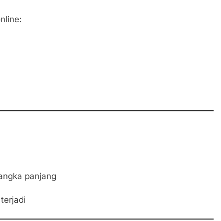
nline:
angka panjang
erjadi