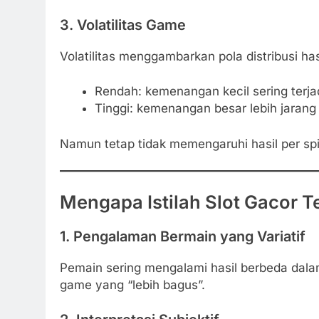
3. Volatilitas Game
Volatilitas menggambarkan pola distribusi has
Rendah: kemenangan kecil sering terja
Tinggi: kemenangan besar lebih jarang
Namun tetap tidak memengaruhi hasil per spi
Mengapa Istilah Slot Gacor 
1. Pengalaman Bermain yang Variatif
Pemain sering mengalami hasil berbeda dal
game yang “lebih bagus”.