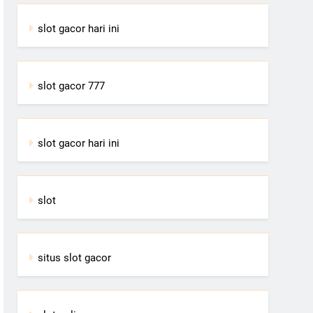
slot gacor hari ini
slot gacor 777
slot gacor hari ini
slot
situs slot gacor