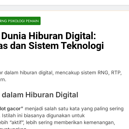
 RNG PSIKOLOGI PEMAIN
 Dunia Hiburan Digital:
s dan Sistem Teknologi
cor dalam hiburan digital, mencakup sistem RNG, RTP,
rn.
 dalam Hiburan Digital
lot gacor”
menjadi salah satu kata yang paling sering
 Istilah ini biasanya digunakan untuk
ih “aktif”, lebih sering memberikan kemenangan,