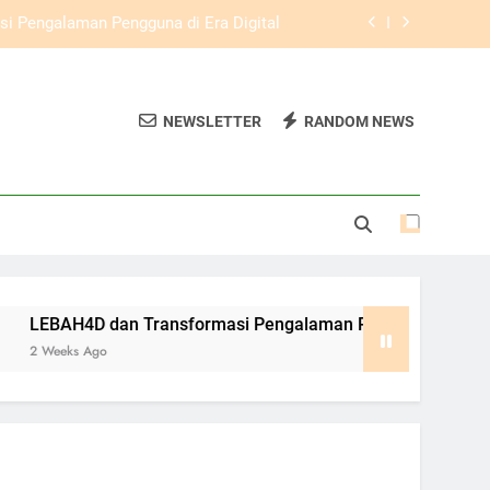
 Pengalaman Pengguna di Era Digital
i Pengalaman Pengguna di Era Digital
i Pengalaman Pengguna di Era Digital
NEWSLETTER
RANDOM NEWS
ord pada LEBAH4D Login dengan Aman
ic Bling. Koleksi Eksklusif Untuk Anda.
 Pengalaman Pengguna di Era Digital
i Pengalaman Pengguna di Era Digital
i Pengalaman Pengguna di Era Digital
dan Transformasi Pengalaman Pengguna di Era Digital
o