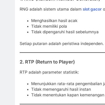
RNG adalah sistem utama dalam
slot gacor
o
Menghasilkan hasil acak
Tidak memiliki pola
Tidak dipengaruhi hasil sebelumnya
Setiap putaran adalah peristiwa independen.
2. RTP (Return to Player)
RTP adalah parameter statistik:
Menunjukkan rata-rata pengembalian j
Tidak memengaruhi hasil instan
Tidak menentukan kapan kemenangan t