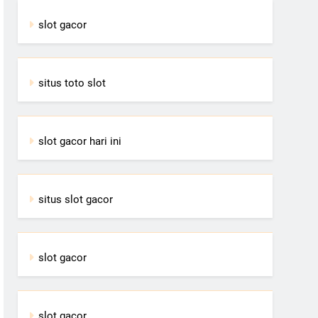
slot gacor
situs toto slot
slot gacor hari ini
situs slot gacor
slot gacor
slot gacor