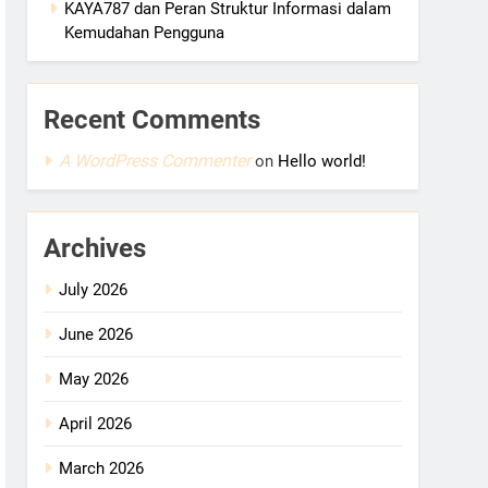
KAYA787 dan Peran Struktur Informasi dalam
Kemudahan Pengguna
Recent Comments
A WordPress Commenter
on
Hello world!
Archives
July 2026
June 2026
May 2026
April 2026
March 2026