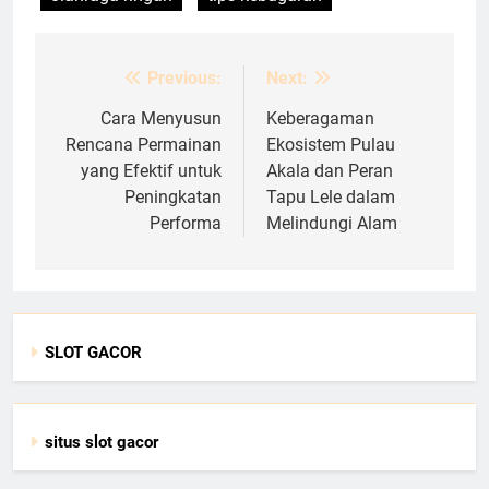
Previous:
Next:
Post
navigation
Cara Menyusun
Keberagaman
Rencana Permainan
Ekosistem Pulau
yang Efektif untuk
Akala dan Peran
Peningkatan
Tapu Lele dalam
Performa
Melindungi Alam
SLOT GACOR
situs slot gacor