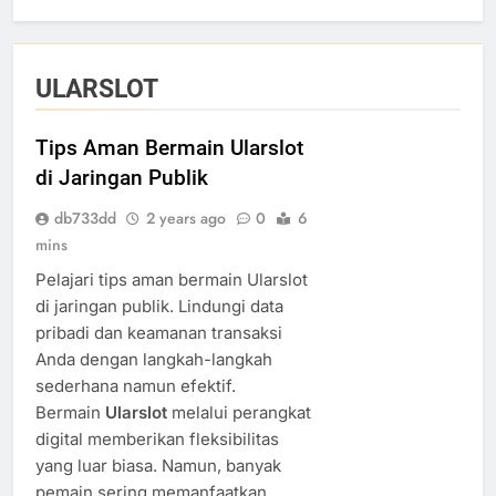
ULARSLOT
Tips Aman Bermain Ularslot
di Jaringan Publik
db733dd
2 years ago
0
6
mins
Pelajari tips aman bermain Ularslot
di jaringan publik. Lindungi data
pribadi dan keamanan transaksi
Anda dengan langkah-langkah
sederhana namun efektif.
Bermain
Ularslot
melalui perangkat
digital memberikan fleksibilitas
yang luar biasa. Namun, banyak
pemain sering memanfaatkan