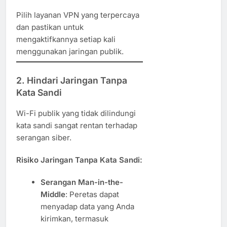
Pilih layanan VPN yang terpercaya
dan pastikan untuk
mengaktifkannya setiap kali
menggunakan jaringan publik.
2. Hindari Jaringan Tanpa
Kata Sandi
Wi-Fi publik yang tidak dilindungi
kata sandi sangat rentan terhadap
serangan siber.
Risiko Jaringan Tanpa Kata Sandi
:
Serangan Man-in-the-
Middle
: Peretas dapat
menyadap data yang Anda
kirimkan, termasuk