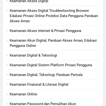
Keamanan Akses Digital
Keamanan Akses Digital Troubleshooting Browser
Edukasi Privasi Online Proteksi Data Pengguna Panduan
Akses Aman
Keamanan Akses Internet & Privasi Pengguna
Keamanan Akun Digital, Panduan Akses Aman, Edukasi
Pengguna Online
Keamanan Digital & Teknologi
Keamanan Digital Sistem Platform Privasi Pengguna
Keamanan Digital, Teknologi, Panduan Pemula
Keamanan Finansial & Literasi Digital
Keamanan Online
Keamanan Password dan Pemulihan Akun