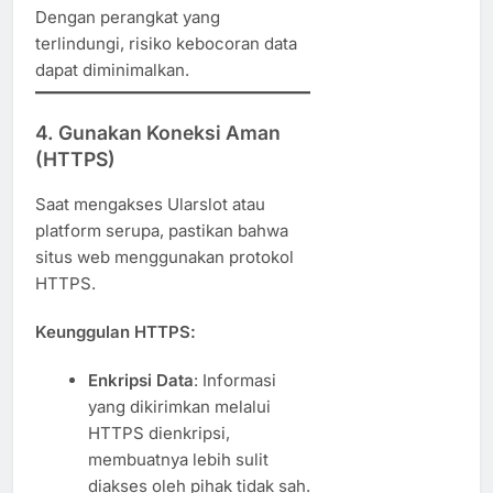
Dengan perangkat yang
terlindungi, risiko kebocoran data
dapat diminimalkan.
4. Gunakan Koneksi Aman
(HTTPS)
Saat mengakses Ularslot atau
platform serupa, pastikan bahwa
situs web menggunakan protokol
HTTPS.
Keunggulan HTTPS
:
Enkripsi Data
: Informasi
yang dikirimkan melalui
HTTPS dienkripsi,
membuatnya lebih sulit
diakses oleh pihak tidak sah.