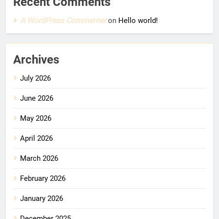
Recent Comments
A WordPress Commenter
on
Hello world!
Archives
July 2026
June 2026
May 2026
April 2026
March 2026
February 2026
January 2026
December 2025