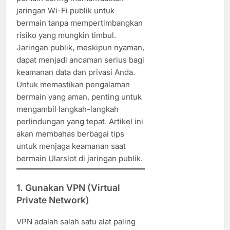
jaringan Wi-Fi publik untuk
bermain tanpa mempertimbangkan
risiko yang mungkin timbul.
Jaringan publik, meskipun nyaman,
dapat menjadi ancaman serius bagi
keamanan data dan privasi Anda.
Untuk memastikan pengalaman
bermain yang aman, penting untuk
mengambil langkah-langkah
perlindungan yang tepat. Artikel ini
akan membahas berbagai tips
untuk menjaga keamanan saat
bermain Ularslot di jaringan publik.
1. Gunakan VPN (Virtual
Private Network)
VPN adalah salah satu alat paling