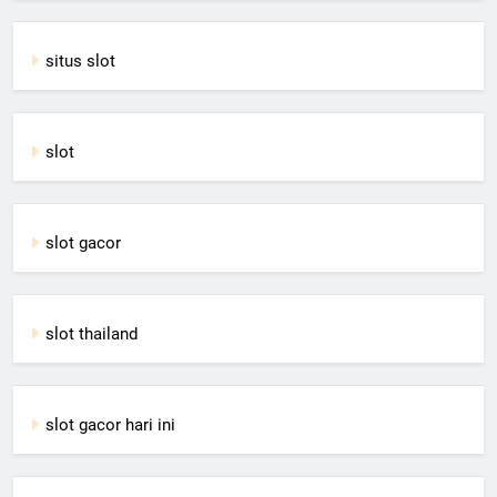
situs slot
slot
slot gacor
slot thailand
slot gacor hari ini