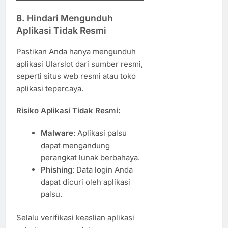
8. Hindari Mengunduh
Aplikasi Tidak Resmi
Pastikan Anda hanya mengunduh
aplikasi Ularslot dari sumber resmi,
seperti situs web resmi atau toko
aplikasi tepercaya.
Risiko Aplikasi Tidak Resmi
:
Malware
: Aplikasi palsu
dapat mengandung
perangkat lunak berbahaya.
Phishing
: Data login Anda
dapat dicuri oleh aplikasi
palsu.
Selalu verifikasi keaslian aplikasi