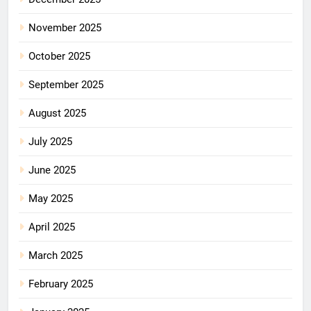
November 2025
October 2025
September 2025
August 2025
July 2025
June 2025
May 2025
April 2025
March 2025
February 2025