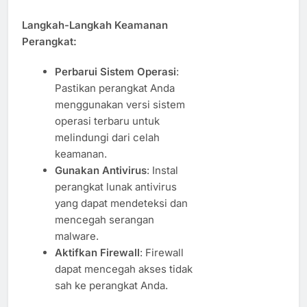
Langkah-Langkah Keamanan
Perangkat
:
Perbarui Sistem Operasi
:
Pastikan perangkat Anda
menggunakan versi sistem
operasi terbaru untuk
melindungi dari celah
keamanan.
Gunakan Antivirus
: Instal
perangkat lunak antivirus
yang dapat mendeteksi dan
mencegah serangan
malware.
Aktifkan Firewall
: Firewall
dapat mencegah akses tidak
sah ke perangkat Anda.