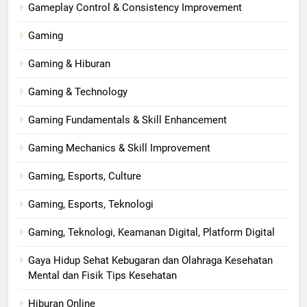
Gameplay Control & Consistency Improvement
Gaming
Gaming & Hiburan
Gaming & Technology
Gaming Fundamentals & Skill Enhancement
Gaming Mechanics & Skill Improvement
Gaming, Esports, Culture
Gaming, Esports, Teknologi
Gaming, Teknologi, Keamanan Digital, Platform Digital
Gaya Hidup Sehat Kebugaran dan Olahraga Kesehatan
Mental dan Fisik Tips Kesehatan
Hiburan Online