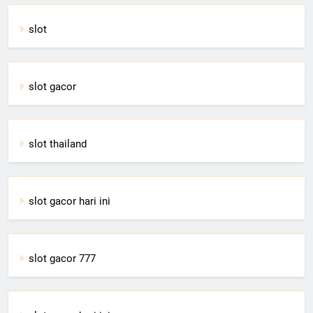
slot
slot gacor
slot thailand
slot gacor hari ini
slot gacor 777