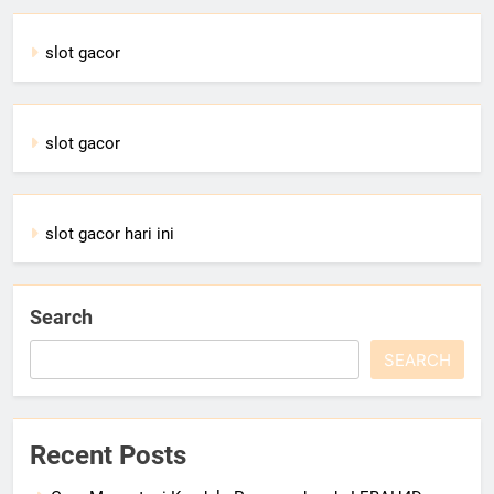
slot gacor
slot gacor
slot gacor hari ini
Search
SEARCH
Recent Posts