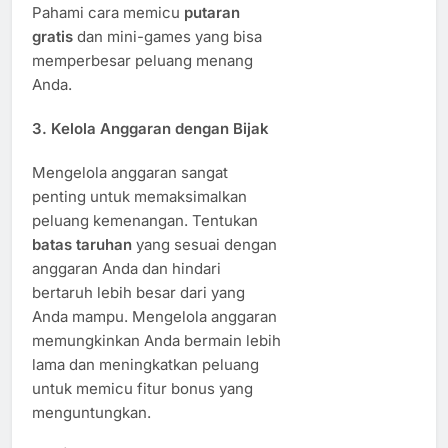
Pahami cara memicu
putaran
gratis
dan mini-games yang bisa
memperbesar peluang menang
Anda.
3.
Kelola Anggaran dengan Bijak
Mengelola anggaran sangat
penting untuk memaksimalkan
peluang kemenangan. Tentukan
batas taruhan
yang sesuai dengan
anggaran Anda dan hindari
bertaruh lebih besar dari yang
Anda mampu. Mengelola anggaran
memungkinkan Anda bermain lebih
lama dan meningkatkan peluang
untuk memicu fitur bonus yang
menguntungkan.