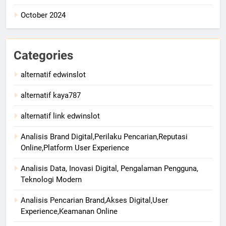
October 2024
Categories
alternatif edwinslot
alternatif kaya787
alternatif link edwinslot
Analisis Brand Digital,Perilaku Pencarian,Reputasi
Online,Platform User Experience
Analisis Data, Inovasi Digital, Pengalaman Pengguna,
Teknologi Modern
Analisis Pencarian Brand,Akses Digital,User
Experience,Keamanan Online