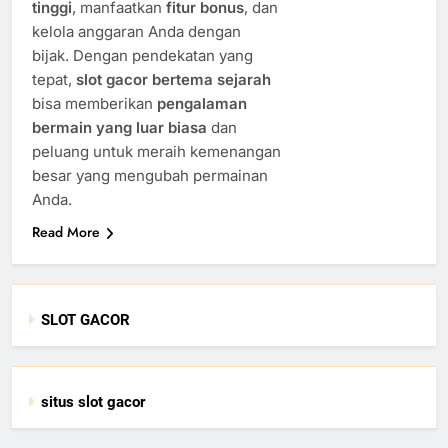
tinggi
, manfaatkan
fitur bonus
, dan
kelola anggaran Anda dengan
bijak. Dengan pendekatan yang
tepat,
slot gacor bertema sejarah
bisa memberikan
pengalaman
bermain yang luar biasa
dan
peluang untuk meraih kemenangan
besar yang mengubah permainan
Anda.
Read More
SLOT GACOR
situs slot gacor