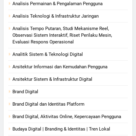
Analisis Permainan & Pengalaman Pengguna
Analisis Teknologi & Infrastruktur Jaringan
Analisis Tempo Putaran, Studi Mekanisme Reel,
Observasi Sistem Interaktif, Riset Perilaku Mesin,
Evaluasi Respons Operasional
Analitik Sistem & Teknologi Digital
Arsitektur Informasi dan Kemudahan Pengguna
Arsitektur Sistem & Infrastruktur Digital
Brand Digital
Brand Digital dan Identitas Platform
Brand Digital, Aktivitas Online, Kepercayaan Pengguna
Budaya Digital | Branding & Identitas | Tren Lokal