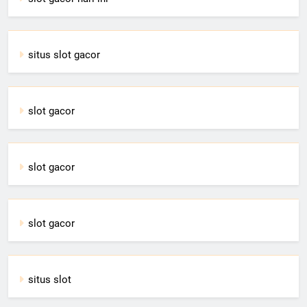
situs slot gacor
slot gacor
slot gacor
slot gacor
situs slot