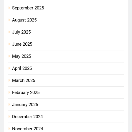
September 2025
August 2025
July 2025
June 2025
May 2025
April 2025
March 2025
February 2025
January 2025
December 2024
November 2024