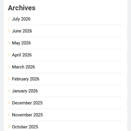
Archives
July 2026
June 2026
May 2026
April 2026
March 2026
February 2026
January 2026
December 2025
November 2025
October 2025