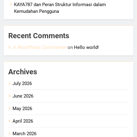
KAYA787 dan Peran Struktur Informasi dalam
Kemudahan Pengguna
Recent Comments
A WordPress Commenter
on
Hello world!
Archives
July 2026
June 2026
May 2026
April 2026
March 2026