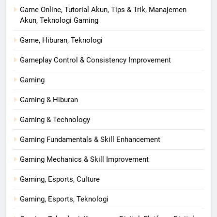
Game Online, Tutorial Akun, Tips & Trik, Manajemen
Akun, Teknologi Gaming
Game, Hiburan, Teknologi
Gameplay Control & Consistency Improvement
Gaming
Gaming & Hiburan
Gaming & Technology
Gaming Fundamentals & Skill Enhancement
Gaming Mechanics & Skill Improvement
Gaming, Esports, Culture
Gaming, Esports, Teknologi