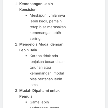
Kemenangan Lebih
Konsisten
Meskipun jumlahnya
lebih kecil, pemain
tetap bisa merasakan
kemenangan lebih
sering.
Mengelola Modal dengan
Lebih Baik
Karena tidak ada
lonjakan besar dalam
taruhan atau
kemenangan, modal
bisa bertahan lebih
lama.
Mudah Dipahami untuk
Pemula
Game lebih
sederhana, tanpa