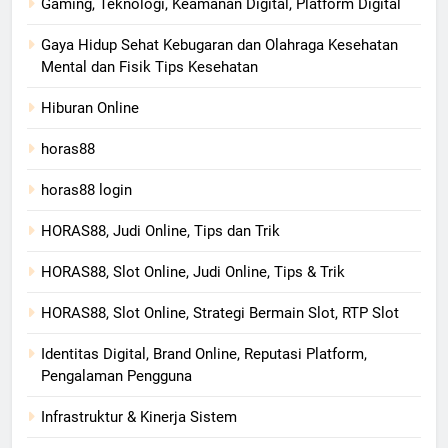
Gaming, Teknologi, Keamanan Digital, Platform Digital
Gaya Hidup Sehat Kebugaran dan Olahraga Kesehatan
Mental dan Fisik Tips Kesehatan
Hiburan Online
horas88
horas88 login
HORAS88, Judi Online, Tips dan Trik
HORAS88, Slot Online, Judi Online, Tips & Trik
HORAS88, Slot Online, Strategi Bermain Slot, RTP Slot
Identitas Digital, Brand Online, Reputasi Platform,
Pengalaman Pengguna
Infrastruktur & Kinerja Sistem