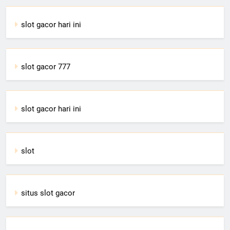
slot gacor hari ini
slot gacor 777
slot gacor hari ini
slot
situs slot gacor