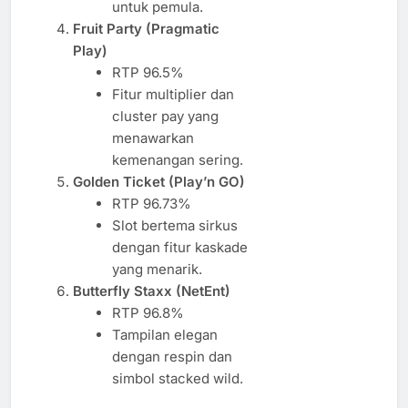
untuk pemula.
Fruit Party (Pragmatic
Play)
RTP 96.5%
Fitur multiplier dan
cluster pay yang
menawarkan
kemenangan sering.
Golden Ticket (Play’n GO)
RTP 96.73%
Slot bertema sirkus
dengan fitur kaskade
yang menarik.
Butterfly Staxx (NetEnt)
RTP 96.8%
Tampilan elegan
dengan respin dan
simbol stacked wild.