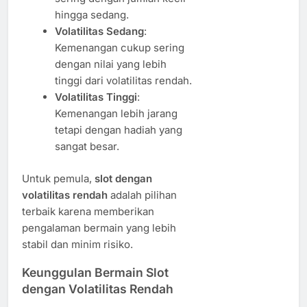
hingga sedang.
Volatilitas Sedang
:
Kemenangan cukup sering
dengan nilai yang lebih
tinggi dari volatilitas rendah.
Volatilitas Tinggi
:
Kemenangan lebih jarang
tetapi dengan hadiah yang
sangat besar.
Untuk pemula,
slot dengan
volatilitas rendah
adalah pilihan
terbaik karena memberikan
pengalaman bermain yang lebih
stabil dan minim risiko.
Keunggulan Bermain Slot
dengan Volatilitas Rendah