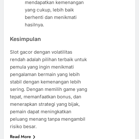
mendapatkan kemenangan
yang cukup, lebih baik
berhenti dan menikmati
hasilnya.
Kesimpulan
Slot gacor dengan volatilitas
rendah adalah pilihan terbaik untuk
pemula yang ingin menikmati
pengalaman bermain yang lebih
stabil dengan kemenangan lebih
sering. Dengan memilih game yang
tepat, memanfaatkan bonus, dan
menerapkan strategi yang bijak,
pemain dapat meningkatkan
peluang menang tanpa mengambil
risiko besar.
Read More