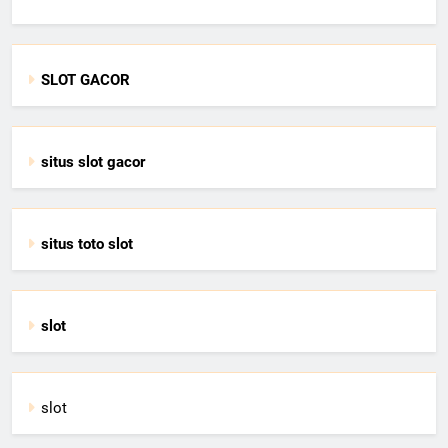
SLOT GACOR
situs slot gacor
situs toto slot
slot
slot