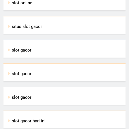
slot online
situs slot gacor
slot gacor
slot gacor
slot gacor
slot gacor hari ini