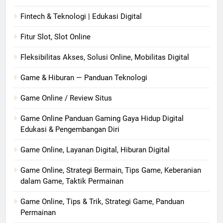
Fintech & Teknologi | Edukasi Digital
Fitur Slot, Slot Online
Fleksibilitas Akses, Solusi Online, Mobilitas Digital
Game & Hiburan — Panduan Teknologi
Game Online / Review Situs
Game Online Panduan Gaming Gaya Hidup Digital
Edukasi & Pengembangan Diri
Game Online, Layanan Digital, Hiburan Digital
Game Online, Strategi Bermain, Tips Game, Keberanian
dalam Game, Taktik Permainan
Game Online, Tips & Trik, Strategi Game, Panduan
Permainan