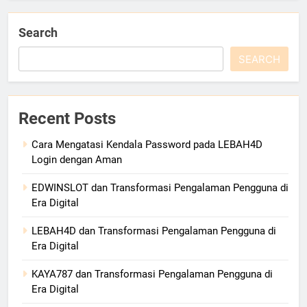
Search
SEARCH
Recent Posts
Cara Mengatasi Kendala Password pada LEBAH4D
Login dengan Aman
EDWINSLOT dan Transformasi Pengalaman Pengguna di
Era Digital
LEBAH4D dan Transformasi Pengalaman Pengguna di
Era Digital
KAYA787 dan Transformasi Pengalaman Pengguna di
Era Digital