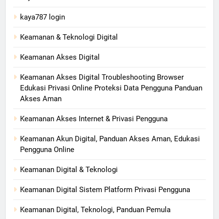
kaya787 login
Keamanan & Teknologi Digital
Keamanan Akses Digital
Keamanan Akses Digital Troubleshooting Browser
Edukasi Privasi Online Proteksi Data Pengguna Panduan
Akses Aman
Keamanan Akses Internet & Privasi Pengguna
Keamanan Akun Digital, Panduan Akses Aman, Edukasi
Pengguna Online
Keamanan Digital & Teknologi
Keamanan Digital Sistem Platform Privasi Pengguna
Keamanan Digital, Teknologi, Panduan Pemula