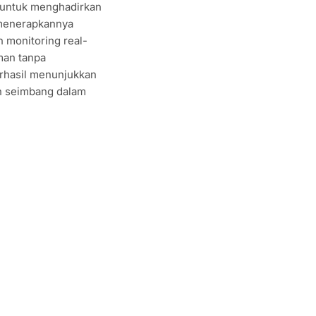
g untuk menghadirkan
 menerapkannya
an monitoring real-
man tanpa
hasil menunjukkan
n seimbang dalam