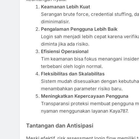
Keamanan Lebih Kuat
Serangan brute force, credential stuffing, dan
diminimalisir.
Pengalaman Pengguna Lebih Baik
Login sah menjadi lebih cepat karena verifi
diminta jika ada risiko.
Efisiensi Operasional
Tim keamanan bisa fokus menangani insiden 
terbebani oleh login normal.
Fleksibilitas dan Skalabilitas
Sistem mudah disesuaikan dengan kebutuha
menambahkan parameter risiko baru.
Meningkatkan Kepercayaan Pengguna
Transparansi proteksi membuat pengguna m
nyaman menggunakan layanan Kaya787.
Tantangan dan Antisipasi
Meski efektif, risk assessment login flow memiliki 