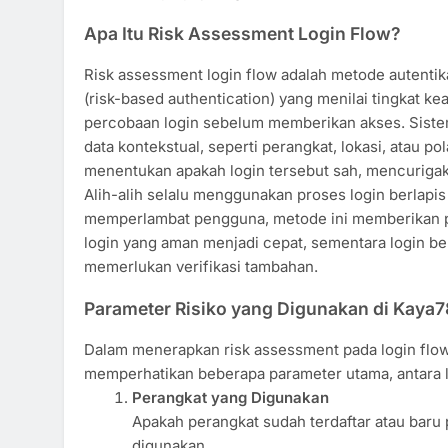
Apa Itu Risk Assessment Login Flow?
Risk assessment login flow adalah metode autentika
(risk-based authentication) yang menilai tingkat k
percobaan login sebelum memberikan akses. Sist
data kontekstual, seperti perangkat, lokasi, atau pol
menentukan apakah login tersebut sah, mencurigak
Alih-alih selalu menggunakan proses login berlapis
memperlambat pengguna, metode ini memberikan p
login yang aman menjadi cepat, sementara login ber
memerlukan verifikasi tambahan.
Parameter Risiko yang Digunakan di Kaya7
Dalam menerapkan risk assessment pada login flo
memperhatikan beberapa parameter utama, antara l
Perangkat yang Digunakan
Apakah perangkat sudah terdaftar atau baru 
digunakan.