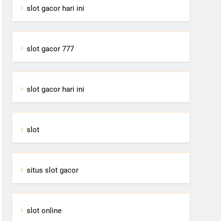
slot gacor hari ini
slot gacor 777
slot gacor hari ini
slot
situs slot gacor
slot online