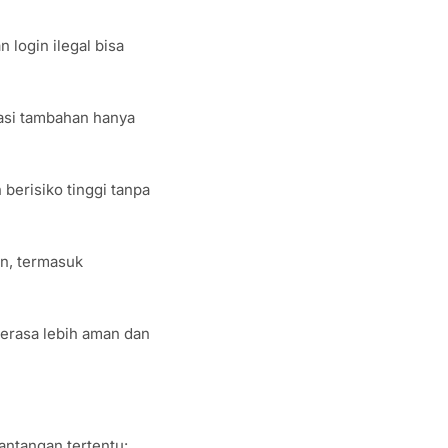
 login ilegal bisa
kasi tambahan hanya
berisiko tinggi tanpa
n, termasuk
erasa lebih aman dan
tantangan tertentu: