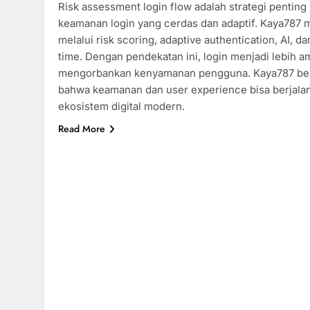
Risk assessment login flow adalah strategi pentin
keamanan login yang cerdas dan adaptif. Kaya787
melalui risk scoring, adaptive authentication, AI, d
time. Dengan pendekatan ini, login menjadi lebih a
mengorbankan kenyamanan pengguna. Kaya787 ber
bahwa keamanan dan user experience bisa berjala
ekosistem digital modern.
Read More