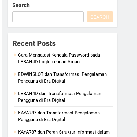
Search
SEARCH
Recent Posts
Cara Mengatasi Kendala Password pada
LEBAH4D Login dengan Aman
EDWINSLOT dan Transformasi Pengalaman
Pengguna di Era Digital
LEBAH4D dan Transformasi Pengalaman
Pengguna di Era Digital
KAYA787 dan Transformasi Pengalaman
Pengguna di Era Digital
KAYA787 dan Peran Struktur Informasi dalam