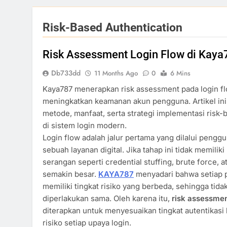
Risk-Based Authentication
Risk Assessment Login Flow di Kaya
Db733dd
11 Months Ago
0
6 Mins
Kaya787 menerapkan risk assessment pada login f
meningkatkan keamanan akun pengguna. Artikel i
metode, manfaat, serta strategi implementasi risk-
di sistem login modern.
Login flow adalah jalur pertama yang dilalui peng
sebuah layanan digital. Jika tahap ini tidak memiliki 
serangan seperti credential stuffing, brute force, at
semakin besar.
KAYA787
menyadari bahwa setiap 
memiliki tingkat risiko yang berbeda, sehingga tid
diperlakukan sama. Oleh karena itu,
risk assessmen
diterapkan untuk menyesuaikan tingkat autentikasi 
risiko setiap upaya login.