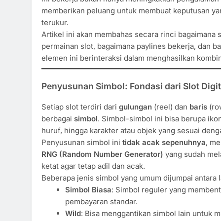
memberikan peluang untuk membuat keputusan yan
terukur.
Artikel ini akan membahas secara rinci bagaimana 
permainan slot, bagaimana paylines bekerja, dan 
elemen ini berinteraksi dalam menghasilkan kombi
Penyusunan Simbol: Fondasi dari Slot Digit
Setiap slot terdiri dari
gulungan
(reel) dan
baris
(ro
berbagai
simbol
. Simbol-simbol ini bisa berupa iko
huruf, hingga karakter atau objek yang sesuai den
Penyusunan simbol ini
tidak acak sepenuhnya
, me
RNG (Random Number Generator)
yang sudah melal
ketat agar tetap adil dan acak.
Beberapa jenis simbol yang umum dijumpai antara l
Simbol Biasa
: Simbol reguler yang memben
pembayaran standar.
Wild
: Bisa menggantikan simbol lain untuk 