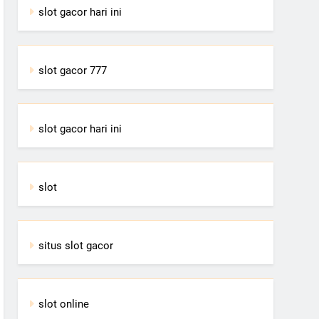
slot gacor hari ini
slot gacor 777
slot gacor hari ini
slot
situs slot gacor
slot online