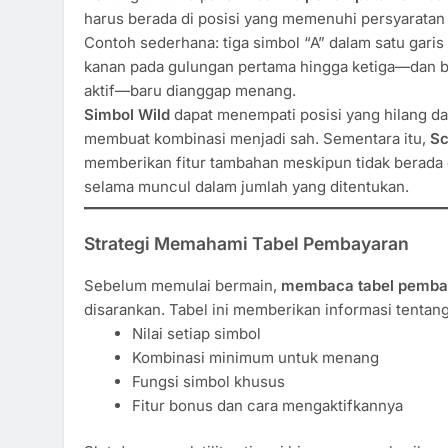
harus berada di posisi yang memenuhi persyaratan
Contoh sederhana: tiga simbol “A” dalam satu garis l
kanan pada gulungan pertama hingga ketiga—dan b
aktif—baru dianggap menang.
Simbol Wild
dapat menempati posisi yang hilang d
membuat kombinasi menjadi sah. Sementara itu,
Sc
memberikan fitur tambahan meskipun tidak berada 
selama muncul dalam jumlah yang ditentukan.
Strategi Memahami Tabel Pembayaran
Sebelum memulai bermain,
membaca tabel pemba
disarankan. Tabel ini memberikan informasi tentang
Nilai setiap simbol
Kombinasi minimum untuk menang
Fungsi simbol khusus
Fitur bonus dan cara mengaktifkannya