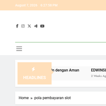
Skip
August 7, 2026
6:27:59 PM
to
content
Pac
Perhiasan 
pada LEBAH4D Login dengan Aman
EDWINSLOT dan Tran
2 Weeks Ago
HEADLINES
Home
pola pembayaran slot