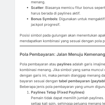
menang.
Scatter
: Biasanya memicu fitur bonus seperti
harus berada di paylines aktif.
Bonus Symbols
: Digunakan untuk mengaktif
jackpot progresif.
Posisi simbol pada gulungan akan menentukan apa
mendapatkan kombinasi yang sesuai dengan pola p
Pola Pembayaran: Jalan Menuju Kemenan
Pola pembayaran atau
paylines
adalah garis imaji
kombinasi menang. Jika simbol yang sama muncul 
dengan garis ini, maka pemain dianggap menang d
bayaran sesuai dengan
tabel pembayaran (paytabl
Beberapa jenis pola pembayaran yang umum digunak
Paylines Tetap (Fixed Paylines)
Pemain tidak dapat memilih jumlah paylines.
setiap kali spin, sehingga peluang menang le