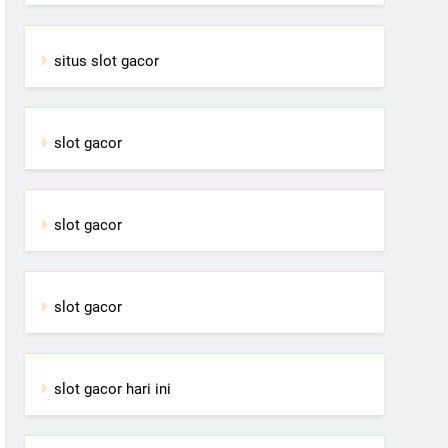
situs slot gacor
slot gacor
slot gacor
slot gacor
slot gacor hari ini