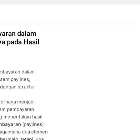
yaran dalam
ya pada Hasil
embayaran dalam
stem paylines,
dengan struktur
ederhana menjadi
stem pembayaran
g menentukan hasil
mbayaran
(paylines)
bagaimana dua elemen
ermain, tetapi juga