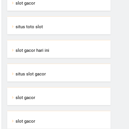
slot gacor
situs toto slot
slot gacor hari ini
situs slot gacor
slot gacor
slot gacor