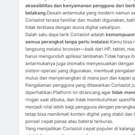
aksesibilitas dan kenyamanan pengguna dari berb
belakang
.Desain antarmuka yang modern namun 
Corlaslot terasa familiar dan mudah digunakan, ba
tidak terbiasa dengan dunia digital sekalipun.
Salah satu daya tarik Corlaslot adalah
kemampuanny
semua perangkat tanpa perlu instalasi
.Kamu bisa
langsung melalui browser—baik dari HP, tablet, m
harus mengunduh aplikasi tambahan.Tidak hanya itu
antarmukanya juga otomatis menyesuaikan dengan 
sistem operasi yang digunakan, membuat pengalam
mulus dan menyenangkan di mana pun dan kapan p
Pengalaman pengguna yang ditawarkan Corlaslot j
diperhatikan.Platform ini dirancang agar
tidak mem
ringan saat dibuka, dan tidak membutuhkan spesifika
menjadi nilai lebih bagi pengguna dengan perangka
tetap bisa menikmati konten digital yang stabil dan 
ponsel cepat panas atau baterai terkuras.
Yang menjadikan Corlaslot cepat populer di kalang