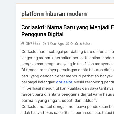
platform hiburan modern
Corlaslot: Nama Baru yang Menjadi F
Pengguna Digital
Db733dd
1 Year Ago
0
6 Mins
Corlaslot hadir sebagai pendatang baru di dunia hib
langsung menarik perhatian berkat tampilan modern
pengalaman pengguna yang inklusif dan menyenan
Di tengah ramainya persaingan dunia hiburan digit
baru yang dengan cepat mencuri perhatian banyak
berbagai kalangan:
corlaslot
.Meski tergolong penda
ini berhasil menunjukkan kualitas dan daya tarikny
favorit baru di antara pengguna digital yang hau
bermain yang ringan, cepat, dan inklusif
.
Corlaslot muncul dengan membawa pendekatan ber
tidak hanya fokus pada fitur hiburan semata, teta