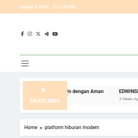
Skip
August 8, 2026
3:12:39 PM
to
content
Pac
Perhiasan 
 pada LEBAH4D Login dengan Aman
EDWINSLOT dan Tran
3 Weeks Ago
HEADLINES
Home
platform hiburan modern