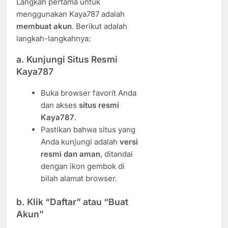
Langkah pertama untuk
menggunakan Kaya787 adalah
membuat akun
. Berikut adalah
langkah-langkahnya:
a. Kunjungi Situs Resmi
Kaya787
Buka browser favorit Anda
dan akses
situs resmi
Kaya787
.
Pastikan bahwa situs yang
Anda kunjungi adalah
versi
resmi dan aman
, ditandai
dengan ikon gembok di
bilah alamat browser.
b. Klik “Daftar” atau “Buat
Akun”