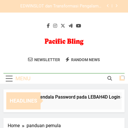
Skip
LEBAH4D dan Transformasi Pengalaman
to
Pengguna di Era Digital
content
KAYA787 dan Transformasi Pengalaman
Pengguna di Era Digital
Cara Mengatasi Kendala Password pada
LEBAH4D Login dengan Aman
EDWINSLOT dan Transformasi Pengalaman
Pengguna di Era Digital
Pacific Bling
Perhiasan Mewah Dan Aksesori Elegan
LEBAH4D dan Transformasi Pengalaman
NEWSLETTER
RANDOM NEWS
Pengguna di Era Digital
Untuk Penampilan Glamor Dari Pacific
KAYA787 dan Transformasi Pengalaman
Bling. Koleksi Eksklusif Untuk Anda.
Pengguna di Era Digital
MENU
ara Mengatasi Kendala Password pada LEBAH4D Login deng
HEADLINES
 Weeks Ago
Home
panduan pemula