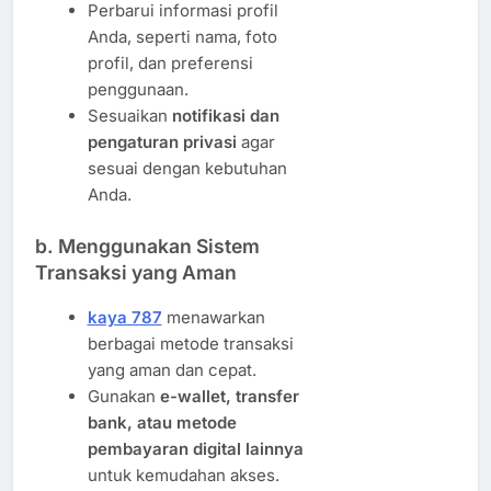
Perbarui informasi profil
Anda, seperti nama, foto
profil, dan preferensi
penggunaan.
Sesuaikan
notifikasi dan
pengaturan privasi
agar
sesuai dengan kebutuhan
Anda.
b. Menggunakan Sistem
Transaksi yang Aman
kaya 787
menawarkan
berbagai metode transaksi
yang aman dan cepat.
Gunakan
e-wallet, transfer
bank, atau metode
pembayaran digital lainnya
untuk kemudahan akses.