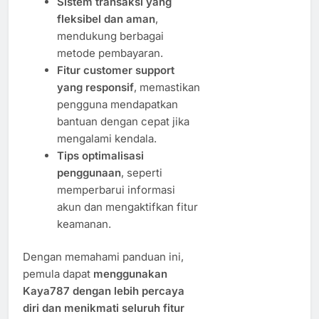
Sistem transaksi yang
fleksibel dan aman
,
mendukung berbagai
metode pembayaran.
Fitur customer support
yang responsif
, memastikan
pengguna mendapatkan
bantuan dengan cepat jika
mengalami kendala.
Tips optimalisasi
penggunaan
, seperti
memperbarui informasi
akun dan mengaktifkan fitur
keamanan.
Dengan memahami panduan ini,
pemula dapat
menggunakan
Kaya787 dengan lebih percaya
diri dan menikmati seluruh fitur