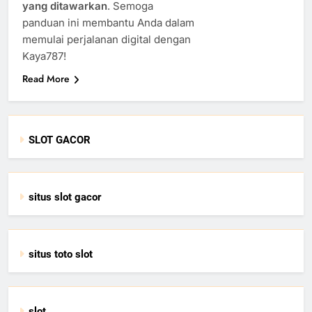
yang ditawarkan
. Semoga
panduan ini membantu Anda dalam
memulai perjalanan digital dengan
Kaya787!
Read More
SLOT GACOR
situs slot gacor
situs toto slot
slot