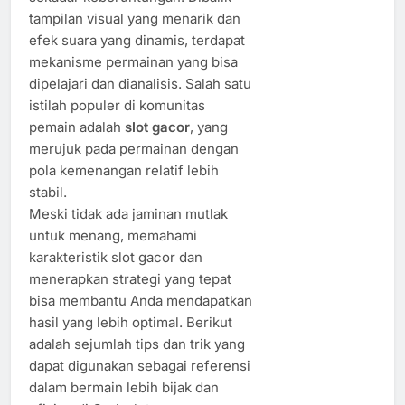
tampilan visual yang menarik dan
efek suara yang dinamis, terdapat
mekanisme permainan yang bisa
dipelajari dan dianalisis. Salah satu
istilah populer di komunitas
pemain adalah
slot gacor
, yang
merujuk pada permainan dengan
pola kemenangan relatif lebih
stabil.
Meski tidak ada jaminan mutlak
untuk menang, memahami
karakteristik slot gacor dan
menerapkan strategi yang tepat
bisa membantu Anda mendapatkan
hasil yang lebih optimal. Berikut
adalah sejumlah tips dan trik yang
dapat digunakan sebagai referensi
dalam bermain lebih bijak dan