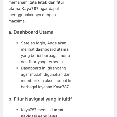
memahami
tata letak dan fitur
utama Kaya787
agar dapat
menggunakannya dengan
maksimal.
a. Dashboard Utama
Setelah login, Anda akan
melihat
dashboard utama
yang berisi berbagai menu
dan fitur yang tersedia.
Dashboard ini dirancang
agar mudah digunakan dan
memberikan akses cepat ke
berbagai layanan Kaya787.
b. Fitur Navigasi yang Intuitif
Kaya787 memiliki
menu
navigasi yang jelas
,