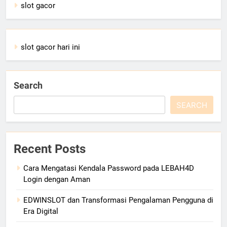
slot gacor
slot gacor hari ini
Search
SEARCH
Recent Posts
Cara Mengatasi Kendala Password pada LEBAH4D
Login dengan Aman
EDWINSLOT dan Transformasi Pengalaman Pengguna di
Era Digital