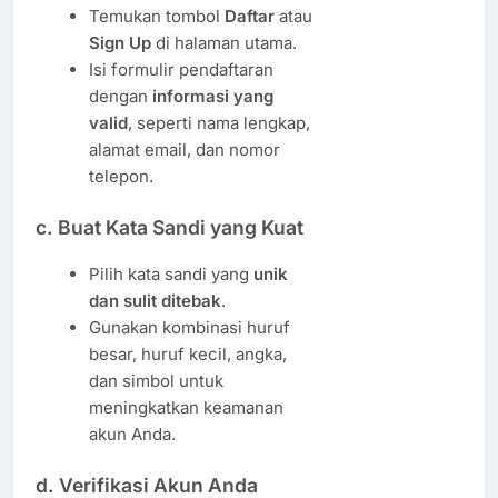
Temukan tombol
Daftar
atau
Sign Up
di halaman utama.
Isi formulir pendaftaran
dengan
informasi yang
valid
, seperti nama lengkap,
alamat email, dan nomor
telepon.
c. Buat Kata Sandi yang Kuat
Pilih kata sandi yang
unik
dan sulit ditebak
.
Gunakan kombinasi huruf
besar, huruf kecil, angka,
dan simbol untuk
meningkatkan keamanan
akun Anda.
d. Verifikasi Akun Anda