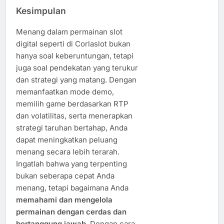
Kesimpulan
Menang dalam permainan slot
digital seperti di Corlaslot bukan
hanya soal keberuntungan, tetapi
juga soal pendekatan yang terukur
dan strategi yang matang. Dengan
memanfaatkan mode demo,
memilih game berdasarkan RTP
dan volatilitas, serta menerapkan
strategi taruhan bertahap, Anda
dapat meningkatkan peluang
menang secara lebih terarah.
Ingatlah bahwa yang terpenting
bukan seberapa cepat Anda
menang, tetapi bagaimana Anda
memahami dan mengelola
permainan dengan cerdas dan
bertanggung jawab
. Dengan cara