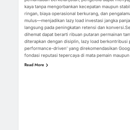
kaya tanpa mengorbankan kecepatan maupun stabili
ringan, biaya operasional berkurang, dan pengalam
mulus—menjadikan lazy load investasi jangka pan
langsung pada peningkatan retensi dan konversi.Set
dihemat dapat berarti ribuan putaran permainan tam
diterapkan dengan disiplin, lazy load berkontribusi p
performance-driven’ yang direkomendasikan Goog
fondasi reputasi tepercaya di mata pemain maupun r
Read More