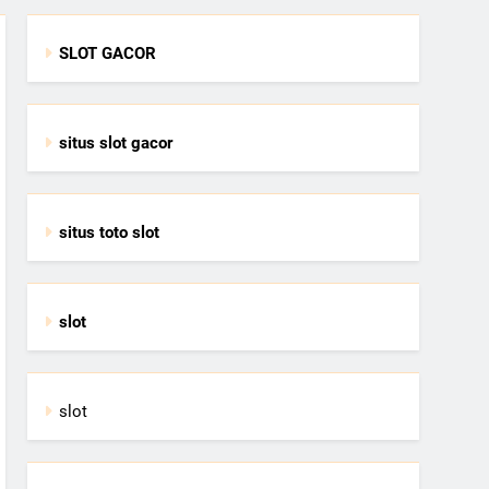
SLOT GACOR
situs slot gacor
situs toto slot
slot
slot