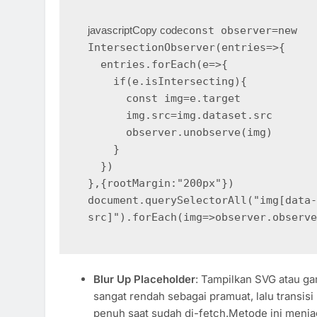
javascriptCopy code
const observer=new 
IntersectionObserver(entries=>{

  entries.forEach(e=>{

    if(e.isIntersecting){

      const img=e.target

      img.src=img.dataset.src

      observer.unobserve(img)

    }

  })

},{rootMargin:"200px"})

document.querySelectorAll("img[data-
Blur Up Placeholder
: Tampilkan SVG atau ga
sangat rendah sebagai pramuat, lalu transisi 
penuh saat sudah di-fetch.Metode ini menja