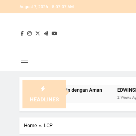
Skip
August 7, 2026
5:07:08 AM
to
content
Pac
Perhiasan 
 pada LEBAH4D Login dengan Aman
EDWINSLOT dan Tran
2 Weeks Ago
HEADLINES
Home
LCP