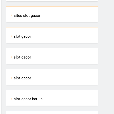
situs slot gacor
slot gacor
slot gacor
slot gacor
slot gacor hari ini