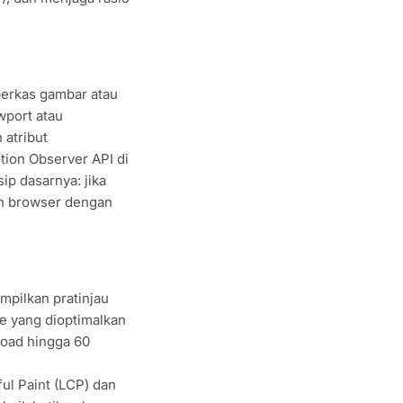
erkas gambar atau
wport atau
 atribut
tion Observer API di
sip dasarnya: jika
un browser dengan
ampilkan pratinjau
 yang dioptimalkan
load hingga 60
ful Paint (LCP) dan