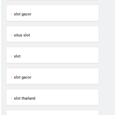
slot gacor
situs slot
slot
slot gacor
slot thailand