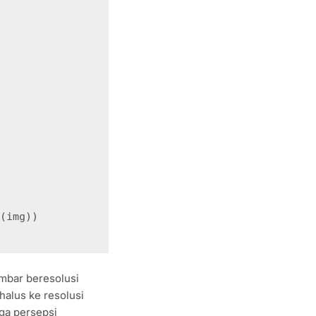
mbar beresolusi
halus ke resolusi
ga persepsi