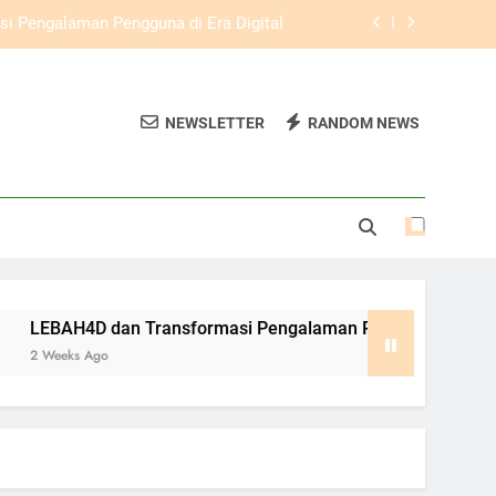
 Pengalaman Pengguna di Era Digital
i Pengalaman Pengguna di Era Digital
i Pengalaman Pengguna di Era Digital
NEWSLETTER
RANDOM NEWS
ord pada LEBAH4D Login dengan Aman
ic Bling. Koleksi Eksklusif Untuk Anda.
 Pengalaman Pengguna di Era Digital
i Pengalaman Pengguna di Era Digital
i Pengalaman Pengguna di Era Digital
 dan Transformasi Pengalaman Pengguna di Era Digital
go