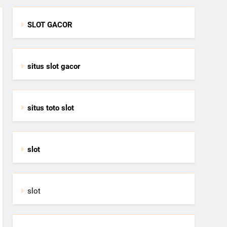
SLOT GACOR
situs slot gacor
situs toto slot
slot
slot