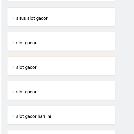
situs slot gacor
slot gacor
slot gacor
slot gacor
slot gacor hari ini