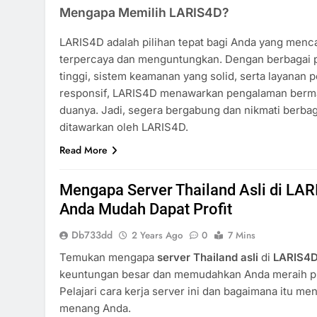
Mengapa Memilih LARIS4D?
LARIS4D adalah pilihan tepat bagi Anda yang mencar
terpercaya dan menguntungkan. Dengan berbagai p
tinggi, sistem keamanan yang solid, serta layanan 
responsif, LARIS4D menawarkan pengalaman berma
duanya. Jadi, segera bergabung dan nikmati berba
ditawarkan oleh LARIS4D.
Read More
Mengapa Server Thailand Asli di L
Anda Mudah Dapat Profit
Db733dd
2 Years Ago
0
7 Mins
Temukan mengapa
server Thailand asli
di
LARIS4
keuntungan besar dan memudahkan Anda meraih pro
Pelajari cara kerja server ini dan bagaimana itu m
menang Anda.