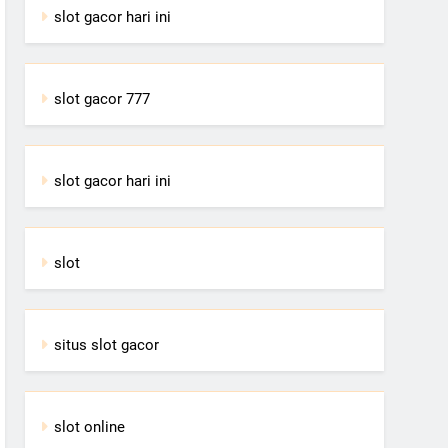
slot gacor hari ini
slot gacor 777
slot gacor hari ini
slot
situs slot gacor
slot online