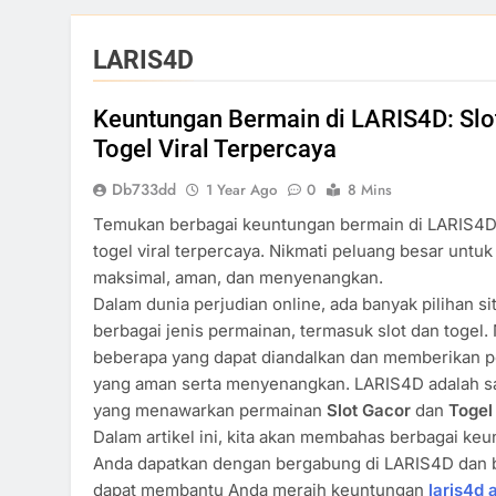
LARIS4D
Keuntungan Bermain di LARIS4D: Slo
Togel Viral Terpercaya
Db733dd
1 Year Ago
0
8 Mins
Temukan berbagai keuntungan bermain di LARIS4D, 
togel viral terpercaya. Nikmati peluang besar untu
maksimal, aman, dan menyenangkan.
Dalam dunia perjudian online, ada banyak pilihan 
berbagai jenis permainan, termasuk slot dan togel
beberapa yang dapat diandalkan dan memberikan 
yang aman serta menyenangkan. LARIS4D adalah sal
yang menawarkan permainan
Slot Gacor
dan
Togel
Dalam artikel ini, kita akan membahas berbagai ke
Anda dapatkan dengan bergabung di LARIS4D dan b
dapat membantu Anda meraih keuntungan
laris4d a