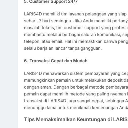
5.
Customer Support 24/7
LARIS4D memiliki tim layanan pelanggan yang sia
sehari, 7 hari seminggu. Jika Anda memiliki perta
masalah teknis, tim customer support yang profesi
membantu melalui berbagai saluran komunikasi, sepe
telepon, atau email. Hal ini memastikan bahwa pe
selalu berjalan lancar tanpa gangguan.
6.
Transaksi Cepat dan Mudah
LARIS4D menawarkan sistem pembayaran yang cep
memungkinkan pemain untuk melakukan deposit da
dengan aman. Dengan berbagai metode pembayaran
pemain dapat memilih metode yang paling nyaman 
transaksi di LARIS4D juga sangat cepat, sehingga A
menunggu lama untuk menikmati kemenangan And
Tips Memaksimalkan Keuntungan di LARI