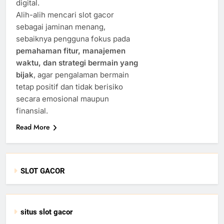
digital.
Alih-alih mencari slot gacor
sebagai jaminan menang,
sebaiknya pengguna fokus pada
pemahaman fitur, manajemen
waktu, dan strategi bermain yang
bijak
, agar pengalaman bermain
tetap positif dan tidak berisiko
secara emosional maupun
finansial.
Read More
SLOT GACOR
situs slot gacor