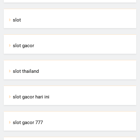
slot
slot gacor
slot thailand
slot gacor hari ini
slot gacor 777