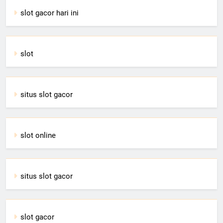
slot gacor hari ini
slot
situs slot gacor
slot online
situs slot gacor
slot gacor