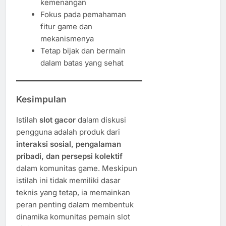
kemenangan
Fokus pada pemahaman
fitur game dan
mekanismenya
Tetap bijak dan bermain
dalam batas yang sehat
Kesimpulan
Istilah
slot gacor
dalam diskusi
pengguna adalah produk dari
interaksi sosial, pengalaman
pribadi, dan persepsi kolektif
dalam komunitas game. Meskipun
istilah ini tidak memiliki dasar
teknis yang tetap, ia memainkan
peran penting dalam membentuk
dinamika komunitas pemain slot