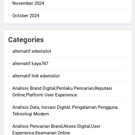
November 2024
October 2024
Categories
alternatif edwinslot
alternatif kaya787
alternatif link edwinslot
Analisis Brand Digital,Perilaku Pencarian,Reputasi
Online,Platform User Experience
Analisis Data, Inovasi Digital, Pengalaman Pengguna,
Teknologi Modern
Analisis Pencarian Brand,Akses Digital,User
Experience,Keamanan Online