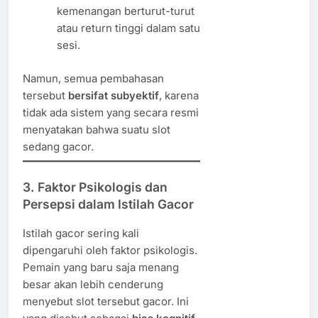
kemenangan berturut-turut
atau return tinggi dalam satu
sesi.
Namun, semua pembahasan
tersebut
bersifat subyektif
, karena
tidak ada sistem yang secara resmi
menyatakan bahwa suatu slot
sedang gacor.
3. Faktor Psikologis dan
Persepsi dalam Istilah Gacor
Istilah gacor sering kali
dipengaruhi oleh faktor psikologis.
Pemain yang baru saja menang
besar akan lebih cenderung
menyebut slot tersebut gacor. Ini