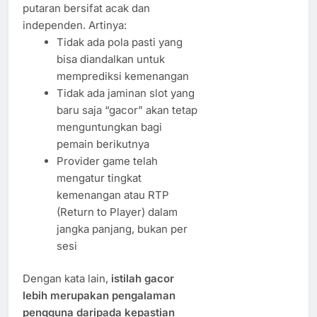
putaran bersifat acak dan
independen. Artinya:
Tidak ada pola pasti yang
bisa diandalkan untuk
memprediksi kemenangan
Tidak ada jaminan slot yang
baru saja “gacor” akan tetap
menguntungkan bagi
pemain berikutnya
Provider game telah
mengatur tingkat
kemenangan atau RTP
(Return to Player) dalam
jangka panjang, bukan per
sesi
Dengan kata lain,
istilah gacor
lebih merupakan pengalaman
pengguna daripada kepastian