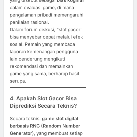
yang disebut sebagai
bias kognitif
dalam evaluasi game, di mana
pengalaman pribadi memengaruhi
penilaian rasional.
Dalam forum diskusi, “slot gacor”
bisa menyebar cepat melalui efek
sosial. Pemain yang membaca
laporan kemenangan pengguna
lain cenderung mengikuti
rekomendasi dan memainkan
game yang sama, berharap hasil
serupa.
4. Apakah Slot Gacor Bisa
Diprediksi Secara Teknis?
Secara teknis,
game slot digital
berbasis RNG (Random Number
Generator)
, yang membuat setiap