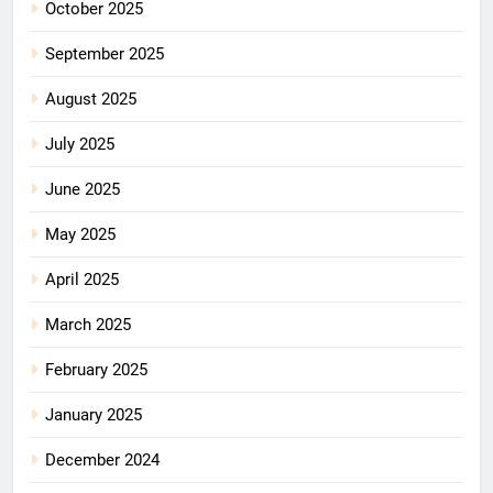
October 2025
September 2025
August 2025
July 2025
June 2025
May 2025
April 2025
March 2025
February 2025
January 2025
December 2024