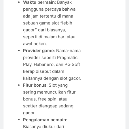
Waktu bermain
: Banyak
pengguna percaya bahwa
ada jam tertentu di mana
sebuah game slot “lebih
gacor” dari biasanya,
seperti di malam hari atau
awal pekan.
Provider game
: Nama-nama
provider seperti Pragmatic
Play, Habanero, dan PG Soft
kerap disebut dalam
kaitannya dengan slot gacor.
Fitur bonus
: Slot yang
sering memunculkan fitur
bonus, free spin, atau
scatter dianggap sedang
gacor.
Pengalaman pemain
:
Biasanya diukur dari