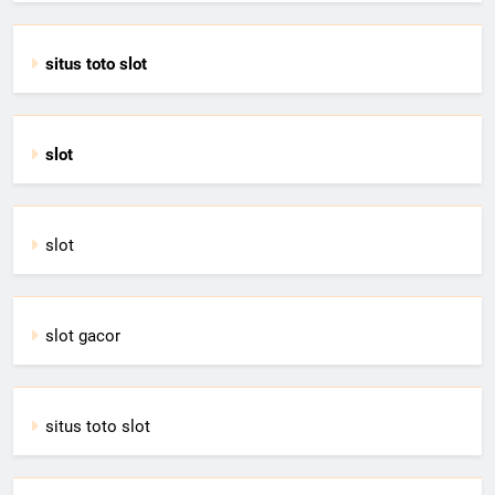
situs toto slot
slot
slot
slot gacor
situs toto slot