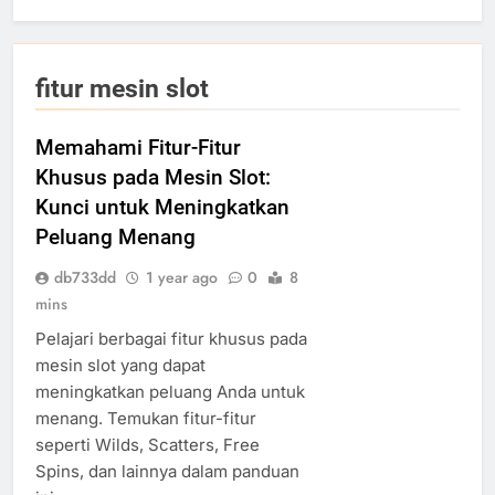
fitur mesin slot
Memahami Fitur-Fitur
Khusus pada Mesin Slot:
Kunci untuk Meningkatkan
Peluang Menang
db733dd
1 year ago
0
8
mins
Pelajari berbagai fitur khusus pada
mesin slot yang dapat
meningkatkan peluang Anda untuk
menang. Temukan fitur-fitur
seperti Wilds, Scatters, Free
Spins, dan lainnya dalam panduan