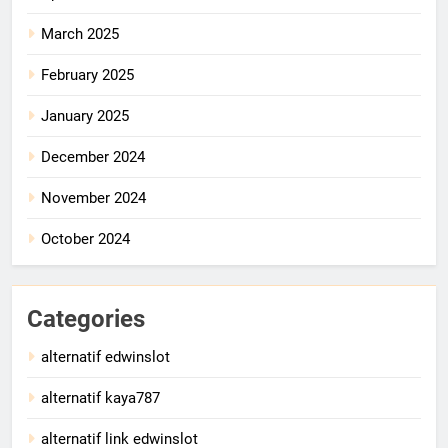
March 2025
February 2025
January 2025
December 2024
November 2024
October 2024
Categories
alternatif edwinslot
alternatif kaya787
alternatif link edwinslot