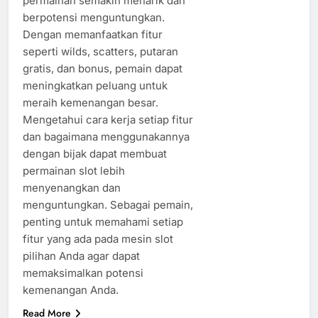
permainan semakin menarik dan
berpotensi menguntungkan.
Dengan memanfaatkan fitur
seperti wilds, scatters, putaran
gratis, dan bonus, pemain dapat
meningkatkan peluang untuk
meraih kemenangan besar.
Mengetahui cara kerja setiap fitur
dan bagaimana menggunakannya
dengan bijak dapat membuat
permainan slot lebih
menyenangkan dan
menguntungkan. Sebagai pemain,
penting untuk memahami setiap
fitur yang ada pada mesin slot
pilihan Anda agar dapat
memaksimalkan potensi
kemenangan Anda.
Read More