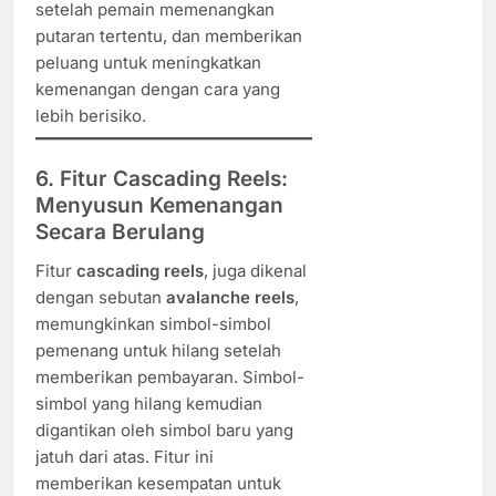
setelah pemain memenangkan
putaran tertentu, dan memberikan
peluang untuk meningkatkan
kemenangan dengan cara yang
lebih berisiko.
6. Fitur Cascading Reels:
Menyusun Kemenangan
Secara Berulang
Fitur
cascading reels
, juga dikenal
dengan sebutan
avalanche reels
,
memungkinkan simbol-simbol
pemenang untuk hilang setelah
memberikan pembayaran. Simbol-
simbol yang hilang kemudian
digantikan oleh simbol baru yang
jatuh dari atas. Fitur ini
memberikan kesempatan untuk