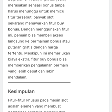
merasakan sensasi bonus tanpa
harus menunggu untuk memicu
fitur tersebut, banyak slot
sekarang menawarkan fitur
buy
bonus
. Dengan menggunakan fitur
ini, pemain bisa membeli akses
langsung ke permainan bonus atau
putaran gratis dengan harga
tertentu. Meskipun ini memerlukan
biaya ekstra, fitur buy bonus bisa
memberikan pengalaman bermain
yang lebih cepat dan lebih
mendalam.
Kesimpulan
Fitur-fitur khusus pada mesin slot
adalah elemen yang membuat