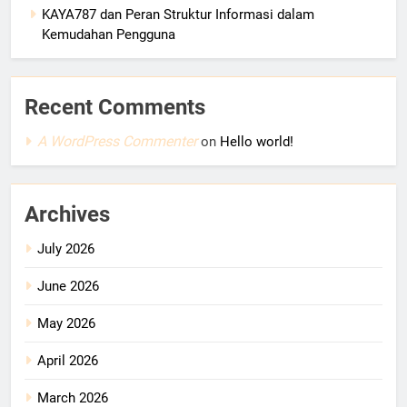
KAYA787 dan Peran Struktur Informasi dalam
Kemudahan Pengguna
Recent Comments
A WordPress Commenter
on
Hello world!
Archives
July 2026
June 2026
May 2026
April 2026
March 2026