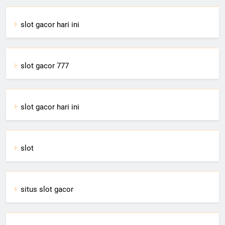
slot gacor hari ini
slot gacor 777
slot gacor hari ini
slot
situs slot gacor