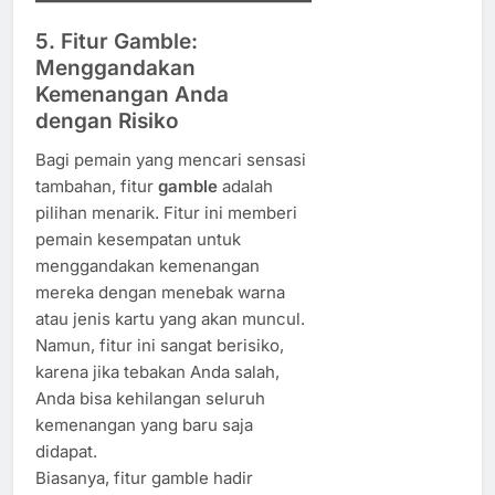
5. Fitur Gamble:
Menggandakan
Kemenangan Anda
dengan Risiko
Bagi pemain yang mencari sensasi
tambahan, fitur
gamble
adalah
pilihan menarik. Fitur ini memberi
pemain kesempatan untuk
menggandakan kemenangan
mereka dengan menebak warna
atau jenis kartu yang akan muncul.
Namun, fitur ini sangat berisiko,
karena jika tebakan Anda salah,
Anda bisa kehilangan seluruh
kemenangan yang baru saja
didapat.
Biasanya, fitur gamble hadir