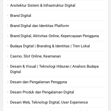
Arsitektur Sistem & Infrastruktur Digital
Brand Digital
Brand Digital dan Identitas Platform
Brand Digital, Aktivitas Online, Kepercayaan Pengguna
Budaya Digital | Branding & Identitas | Tren Lokal
Casino, Slot Online, Keamanan
Desain & Visual | Teknologi Hiburan | Analisis Budaya
Digital
Desain dan Pengalaman Pengguna
Desain Produk dan Pengalaman Digital
Desain Web, Teknologi Digital, User Experience