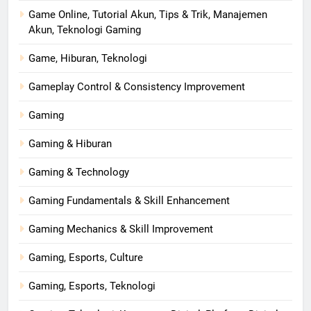
Game Online, Tutorial Akun, Tips & Trik, Manajemen
Akun, Teknologi Gaming
Game, Hiburan, Teknologi
Gameplay Control & Consistency Improvement
Gaming
Gaming & Hiburan
Gaming & Technology
Gaming Fundamentals & Skill Enhancement
Gaming Mechanics & Skill Improvement
Gaming, Esports, Culture
Gaming, Esports, Teknologi