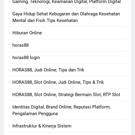
Gaming, Teknologi, Keamanan Digital, Platform Digital
Gaya Hidup Sehat Kebugaran dan Olahraga Kesehatan
Mental dan Fisik Tips Kesehatan
Hiburan Online
horas88
horas88 login
HORAS88, Judi Online, Tips dan Trik
HORAS88, Slot Online, Judi Online, Tips & Trik
HORAS88, Slot Online, Strategi Bermain Slot, RTP Slot
Identitas Digital, Brand Online, Reputasi Platform,
Pengalaman Pengguna
Infrastruktur & Kinerja Sistem