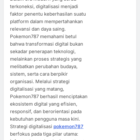
terkoneksi, digitalisasi menjadi
faktor penentu keberhasilan suatu
platform dalam mempertahankan
relevansi dan daya saing.
Pokemon787 memahami betul
bahwa transformasi digital bukan
sekadar penerapan teknologi,
melainkan proses strategis yang
melibatkan perubahan budaya,
sistem, serta cara berpikir
organisasi. Melalui strategi
digitalisasi yang matang,
Pokemon787 berhasil menciptakan
ekosistem digital yang efisien,
responsif, dan berorientasi pada
kebutuhan pengguna masa kini.
Strategi digitalisasi
pokemon787
berfokus pada tiga pilar utama: