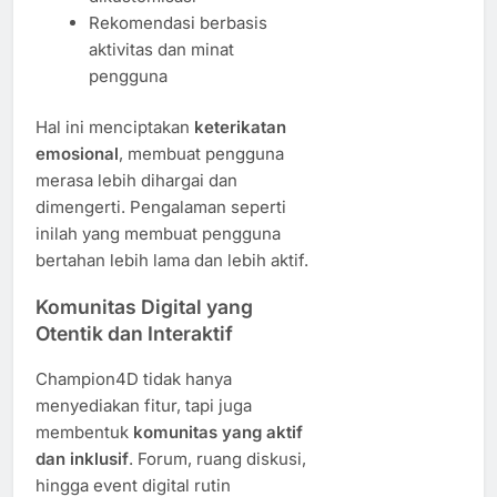
Rekomendasi berbasis
aktivitas dan minat
pengguna
Hal ini menciptakan
keterikatan
emosional
, membuat pengguna
merasa lebih dihargai dan
dimengerti. Pengalaman seperti
inilah yang membuat pengguna
bertahan lebih lama dan lebih aktif.
Komunitas Digital yang
Otentik dan Interaktif
Champion4D tidak hanya
menyediakan fitur, tapi juga
membentuk
komunitas yang aktif
dan inklusif
. Forum, ruang diskusi,
hingga event digital rutin