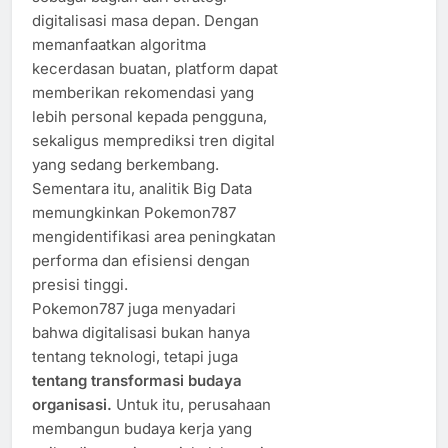
digitalisasi masa depan. Dengan
memanfaatkan algoritma
kecerdasan buatan, platform dapat
memberikan rekomendasi yang
lebih personal kepada pengguna,
sekaligus memprediksi tren digital
yang sedang berkembang.
Sementara itu, analitik Big Data
memungkinkan Pokemon787
mengidentifikasi area peningkatan
performa dan efisiensi dengan
presisi tinggi.
Pokemon787 juga menyadari
bahwa digitalisasi bukan hanya
tentang teknologi, tetapi juga
tentang transformasi budaya
organisasi.
Untuk itu, perusahaan
membangun budaya kerja yang