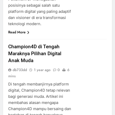
posisinya sebagai salah satu
platform digital yang paling adaptif
dan visioner di era transformasi
teknologi modern.
Read More
Champion4D di Tengah
Maraknya Pilihan Digital
Anak Muda
db733dd
1 year ago
0
6
mins
Di tengah membanjirnya platform
digital, Champion4D tetap relevan
bagi generasi muda. Artikel ini
membahas alasan mengapa
Champion4D mampu bersaing dan
bertahan di tengah banyaknya