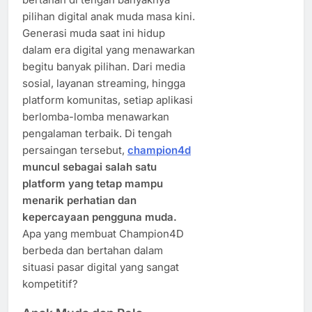
pilihan digital anak muda masa kini.
Generasi muda saat ini hidup
dalam era digital yang menawarkan
begitu banyak pilihan. Dari media
sosial, layanan streaming, hingga
platform komunitas, setiap aplikasi
berlomba-lomba menawarkan
pengalaman terbaik. Di tengah
persaingan tersebut,
champion4d
muncul sebagai salah satu
platform yang tetap mampu
menarik perhatian dan
kepercayaan pengguna muda.
Apa yang membuat Champion4D
berbeda dan bertahan dalam
situasi pasar digital yang sangat
kompetitif?