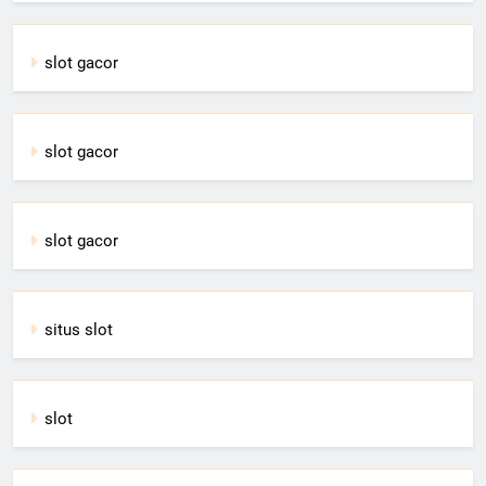
slot gacor
slot gacor
slot gacor
situs slot
slot