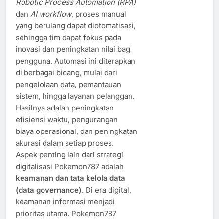
Robotic Process Automation (RPA)
dan
AI workflow
, proses manual
yang berulang dapat diotomatisasi,
sehingga tim dapat fokus pada
inovasi dan peningkatan nilai bagi
pengguna. Automasi ini diterapkan
di berbagai bidang, mulai dari
pengelolaan data, pemantauan
sistem, hingga layanan pelanggan.
Hasilnya adalah peningkatan
efisiensi waktu, pengurangan
biaya operasional, dan peningkatan
akurasi dalam setiap proses.
Aspek penting lain dari strategi
digitalisasi Pokemon787 adalah
keamanan dan tata kelola data
(data governance)
. Di era digital,
keamanan informasi menjadi
prioritas utama. Pokemon787