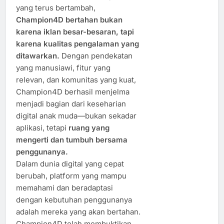
yang terus bertambah,
Champion4D bertahan bukan
karena iklan besar-besaran, tapi
karena kualitas pengalaman yang
ditawarkan.
Dengan pendekatan
yang manusiawi, fitur yang
relevan, dan komunitas yang kuat,
Champion4D berhasil menjelma
menjadi bagian dari keseharian
digital anak muda—bukan sekadar
aplikasi, tetapi
ruang yang
mengerti dan tumbuh bersama
penggunanya.
Dalam dunia digital yang cepat
berubah, platform yang mampu
memahami dan beradaptasi
dengan kebutuhan penggunanya
adalah mereka yang akan bertahan.
Champion4D telah membuktikan