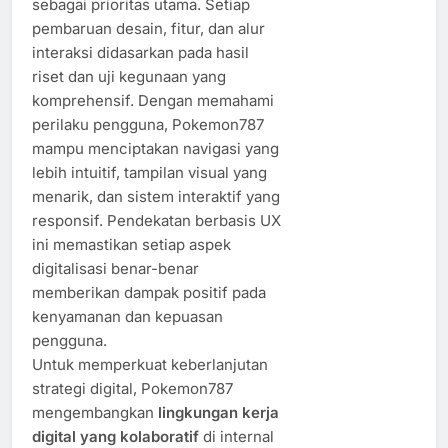
sebagai prioritas utama. Setiap
pembaruan desain, fitur, dan alur
interaksi didasarkan pada hasil
riset dan uji kegunaan yang
komprehensif. Dengan memahami
perilaku pengguna, Pokemon787
mampu menciptakan navigasi yang
lebih intuitif, tampilan visual yang
menarik, dan sistem interaktif yang
responsif. Pendekatan berbasis UX
ini memastikan setiap aspek
digitalisasi benar-benar
memberikan dampak positif pada
kenyamanan dan kepuasan
pengguna.
Untuk memperkuat keberlanjutan
strategi digital, Pokemon787
mengembangkan
lingkungan kerja
digital yang kolaboratif
di internal