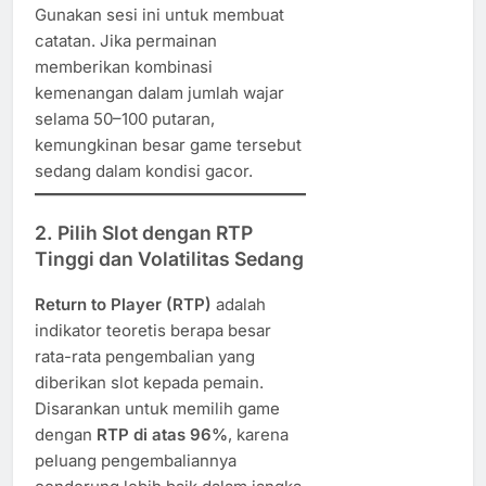
Gunakan sesi ini untuk membuat
catatan. Jika permainan
memberikan kombinasi
kemenangan dalam jumlah wajar
selama 50–100 putaran,
kemungkinan besar game tersebut
sedang dalam kondisi gacor.
2. Pilih Slot dengan RTP
Tinggi dan Volatilitas Sedang
Return to Player (RTP)
adalah
indikator teoretis berapa besar
rata-rata pengembalian yang
diberikan slot kepada pemain.
Disarankan untuk memilih game
dengan
RTP di atas 96%
, karena
peluang pengembaliannya