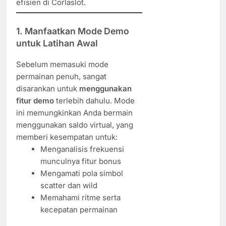
efisien di Corlaslot.
1. Manfaatkan Mode Demo
untuk Latihan Awal
Sebelum memasuki mode
permainan penuh, sangat
disarankan untuk
menggunakan
fitur demo
terlebih dahulu. Mode
ini memungkinkan Anda bermain
menggunakan saldo virtual, yang
memberi kesempatan untuk:
Menganalisis frekuensi
munculnya fitur bonus
Mengamati pola simbol
scatter dan wild
Memahami ritme serta
kecepatan permainan