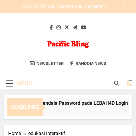
Skip
LEBAH4D dan Transformasi Pengalaman
to
Pengguna di Era Digital
content
KAYA787 dan Transformasi Pengalaman
Pengguna di Era Digital
Cara Mengatasi Kendala Password pada
LEBAH4D Login dengan Aman
EDWINSLOT dan Transformasi Pengalaman
Pengguna di Era Digital
Pacific Bling
Perhiasan Mewah Dan Aksesori Elegan
LEBAH4D dan Transformasi Pengalaman
NEWSLETTER
RANDOM NEWS
Pengguna di Era Digital
Untuk Penampilan Glamor Dari Pacific
KAYA787 dan Transformasi Pengalaman
Bling. Koleksi Eksklusif Untuk Anda.
Pengguna di Era Digital
MENU
ara Mengatasi Kendala Password pada LEBAH4D Login deng
HEADLINES
Weeks Ago
Home
edukasi interaktif