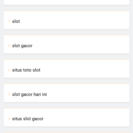
slot
slot gacor
situs toto slot
slot gacor hari ini
situs slot gacor