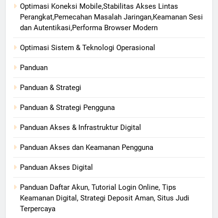
Optimasi Koneksi Mobile,Stabilitas Akses Lintas
Perangkat,Pemecahan Masalah Jaringan,Keamanan Sesi
dan Autentikasi,Performa Browser Modern
Optimasi Sistem & Teknologi Operasional
Panduan
Panduan & Strategi
Panduan & Strategi Pengguna
Panduan Akses & Infrastruktur Digital
Panduan Akses dan Keamanan Pengguna
Panduan Akses Digital
Panduan Daftar Akun, Tutorial Login Online, Tips
Keamanan Digital, Strategi Deposit Aman, Situs Judi
Terpercaya