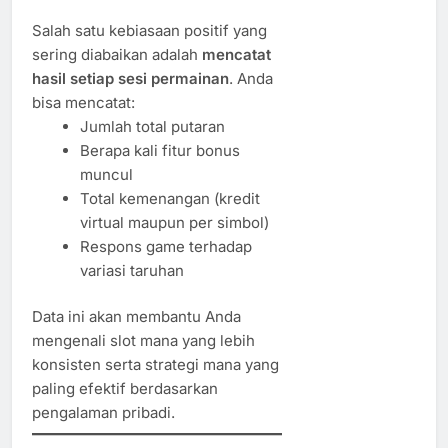
Salah satu kebiasaan positif yang
sering diabaikan adalah
mencatat
hasil setiap sesi permainan
. Anda
bisa mencatat:
Jumlah total putaran
Berapa kali fitur bonus
muncul
Total kemenangan (kredit
virtual maupun per simbol)
Respons game terhadap
variasi taruhan
Data ini akan membantu Anda
mengenali slot mana yang lebih
konsisten serta strategi mana yang
paling efektif berdasarkan
pengalaman pribadi.