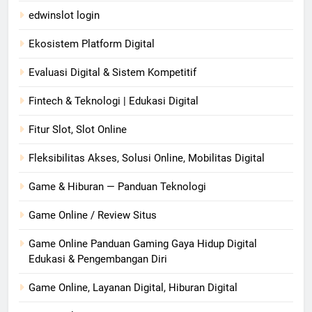
edwinslot login
Ekosistem Platform Digital
Evaluasi Digital & Sistem Kompetitif
Fintech & Teknologi | Edukasi Digital
Fitur Slot, Slot Online
Fleksibilitas Akses, Solusi Online, Mobilitas Digital
Game & Hiburan — Panduan Teknologi
Game Online / Review Situs
Game Online Panduan Gaming Gaya Hidup Digital
Edukasi & Pengembangan Diri
Game Online, Layanan Digital, Hiburan Digital