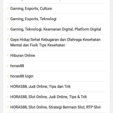
Gaming, Esports, Culture
Gaming, Esports, Teknologi
Gaming, Teknologi, Keamanan Digital, Platform Digital
Gaya Hidup Sehat Kebugaran dan Olahraga Kesehatan
Mental dan Fisik Tips Kesehatan
Hiburan Online
horas88
horas88 login
HORAS88, Judi Online, Tips dan Trik
HORAS88, Slot Online, Judi Online, Tips & Trik
HORAS88, Slot Online, Strategi Bermain Slot, RTP Slot