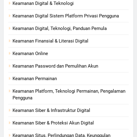
Keamanan Digital & Teknologi
Keamanan Digital Sistem Platform Privasi Pengguna
Keamanan Digital, Teknologi, Panduan Pemula
Keamanan Finansial & Literasi Digital
Keamanan Online
Keamanan Password dan Pemulihan Akun
Keamanan Permainan
Keamanan Platform, Teknologi Permainan, Pengalaman
Pengguna
Keamanan Siber & Infrastruktur Digital
Keamanan Siber & Proteksi Akun Digital
Keamanan Situs, Perlindungan Data, Keunggulan