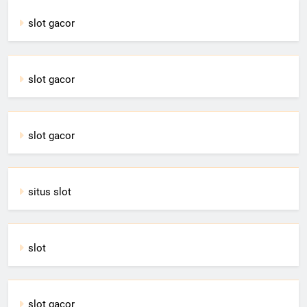
slot gacor
slot gacor
slot gacor
situs slot
slot
slot gacor