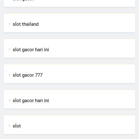
slot thailand
slot gacor hari ini
slot gacor 777
slot gacor hari ini
slot