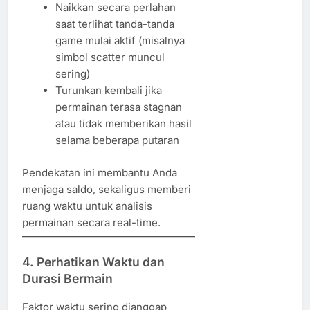
Naikkan secara perlahan
saat terlihat tanda-tanda
game mulai aktif (misalnya
simbol scatter muncul
sering)
Turunkan kembali jika
permainan terasa stagnan
atau tidak memberikan hasil
selama beberapa putaran
Pendekatan ini membantu Anda
menjaga saldo, sekaligus memberi
ruang waktu untuk analisis
permainan secara real-time.
4. Perhatikan Waktu dan
Durasi Bermain
Faktor waktu sering dianggap