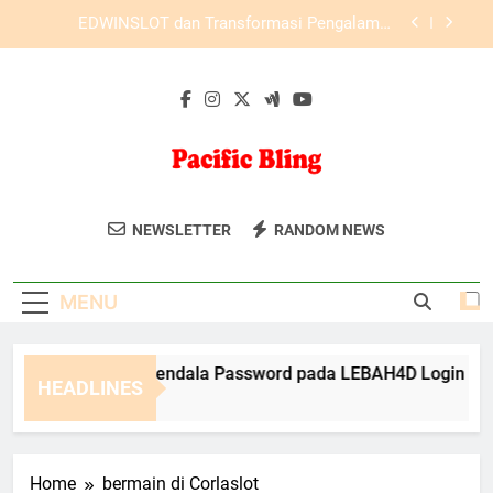
Skip
LEBAH4D dan Transformasi Pengalaman
to
Pengguna di Era Digital
content
KAYA787 dan Transformasi Pengalaman
Pengguna di Era Digital
Cara Mengatasi Kendala Password pada
LEBAH4D Login dengan Aman
EDWINSLOT dan Transformasi Pengalaman
Pengguna di Era Digital
Pacific Bling
Perhiasan Mewah Dan Aksesori Elegan
LEBAH4D dan Transformasi Pengalaman
NEWSLETTER
RANDOM NEWS
Pengguna di Era Digital
Untuk Penampilan Glamor Dari Pacific
KAYA787 dan Transformasi Pengalaman
Bling. Koleksi Eksklusif Untuk Anda.
Pengguna di Era Digital
MENU
ara Mengatasi Kendala Password pada LEBAH4D Login deng
HEADLINES
Weeks Ago
Home
bermain di Corlaslot