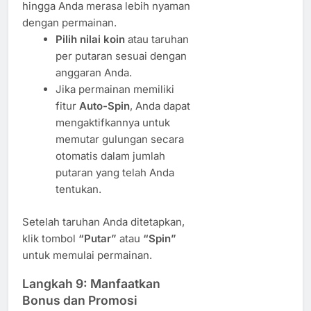
hingga Anda merasa lebih nyaman
dengan permainan.
Pilih nilai koin
atau taruhan
per putaran sesuai dengan
anggaran Anda.
Jika permainan memiliki
fitur
Auto-Spin
, Anda dapat
mengaktifkannya untuk
memutar gulungan secara
otomatis dalam jumlah
putaran yang telah Anda
tentukan.
Setelah taruhan Anda ditetapkan,
klik tombol
“Putar”
atau
“Spin”
untuk memulai permainan.
Langkah 9: Manfaatkan
Bonus dan Promosi