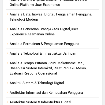
Online,Platform User Experience
Analisis Data, Inovasi Digital, Pengalaman Pengguna,
Teknologi Modern
Analisis Pencarian Brand,Akses Digital,User
Experience,Keamanan Online
Analisis Permainan & Pengalaman Pengguna
Analisis Teknologi & Infrastruktur Jaringan
Analisis Tempo Putaran, Studi Mekanisme Reel,
Observasi Sistem Interaktif, Riset Perilaku Mesin,
Evaluasi Respons Operasional
Analitik Sistem & Teknologi Digital
Arsitektur Informasi dan Kemudahan Pengguna
Arsitektur Sistem & Infrastruktur Digital