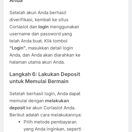
Anda
Setelah akun Anda berhasil
diverifikasi, kembali ke situs
Corlaslot dan
login
menggunakan
username dan password yang
telah Anda buat. Klik tombol
“Login”
, masukkan detail login
Anda, dan Anda akan diarahkan ke
halaman utama akun Anda.
Langkah 6: Lakukan Deposit
untuk Memulai Bermain
Setelah berhasil login, Anda dapat
memulai dengan
melakukan
deposit
ke akun Corlaslot Anda.
Berikut adalah cara melakukannya:
Pilih metode pembayaran
yang Anda inginkan, seperti