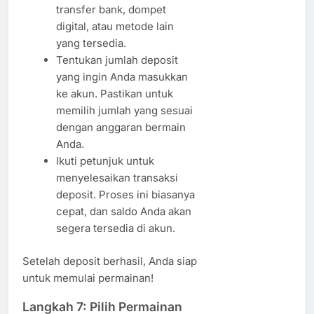
transfer bank, dompet
digital, atau metode lain
yang tersedia.
Tentukan jumlah deposit
yang ingin Anda masukkan
ke akun. Pastikan untuk
memilih jumlah yang sesuai
dengan anggaran bermain
Anda.
Ikuti petunjuk untuk
menyelesaikan transaksi
deposit. Proses ini biasanya
cepat, dan saldo Anda akan
segera tersedia di akun.
Setelah deposit berhasil, Anda siap
untuk memulai permainan!
Langkah 7: Pilih Permainan