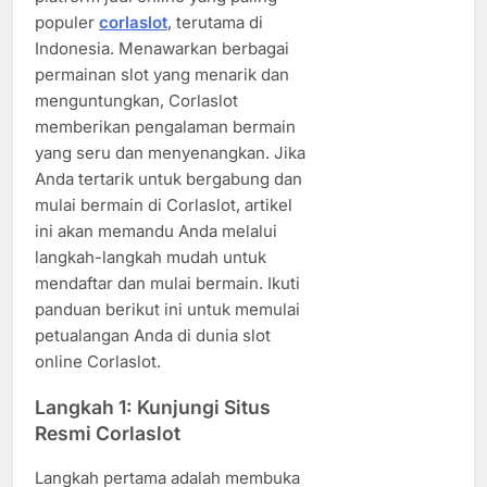
populer
corlaslot
, terutama di
Indonesia. Menawarkan berbagai
permainan slot yang menarik dan
menguntungkan, Corlaslot
memberikan pengalaman bermain
yang seru dan menyenangkan. Jika
Anda tertarik untuk bergabung dan
mulai bermain di Corlaslot, artikel
ini akan memandu Anda melalui
langkah-langkah mudah untuk
mendaftar dan mulai bermain. Ikuti
panduan berikut ini untuk memulai
petualangan Anda di dunia slot
online Corlaslot.
Langkah 1: Kunjungi Situs
Resmi Corlaslot
Langkah pertama adalah membuka