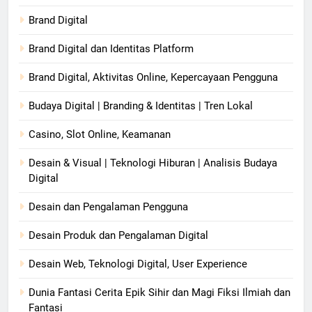
Brand Digital
Brand Digital dan Identitas Platform
Brand Digital, Aktivitas Online, Kepercayaan Pengguna
Budaya Digital | Branding & Identitas | Tren Lokal
Casino, Slot Online, Keamanan
Desain & Visual | Teknologi Hiburan | Analisis Budaya
Digital
Desain dan Pengalaman Pengguna
Desain Produk dan Pengalaman Digital
Desain Web, Teknologi Digital, User Experience
Dunia Fantasi Cerita Epik Sihir dan Magi Fiksi Ilmiah dan
Fantasi