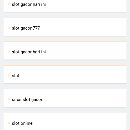
slot gacor hari ini
slot gacor 777
slot gacor hari ini
slot
situs slot gacor
slot online