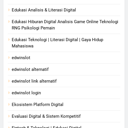
Edukasi Analisis & Literasi Digital
Edukasi Hiburan Digital Analisis Game Online Teknologi
RNG Psikologi Pemain
Edukasi Teknologi | Literasi Digital | Gaya Hidup
Mahasiswa
edwinslot
edwinslot alternatif
edwinslot link alternatif
edwinslot login
Ekosistem Platform Digital
Evaluasi Digital & Sistem Kompetitif