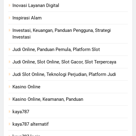
Inovasi Layanan Digital
Inspirasi Alam
Investasi, Keuangan, Panduan Pengguna, Strategi
Investasi
Judi Online, Panduan Pemula, Platform Slot
Judi Online, Slot Online, Slot Gacor, Slot Terpercaya
Judi Slot Online, Teknologi Perjudian, Platform Judi
Kasino Online
Kasino Online, Keamanan, Panduan
kaya787
kaya787 alternatif